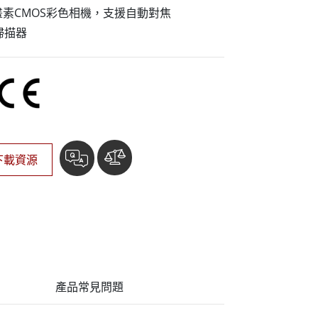
More
畫素CMOS彩色相機，支援自動對焦
不鏽鋼等級
掃描器
不鏽鋼工業電腦
不鏽鋼工業顯示器
下載資源
產品常見問題