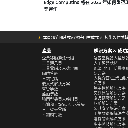
Edge Computing 將在 2026 年如何重塑
業運作
＊
本頁部分圖片或內容使用生成式 AI 技術製作或輔
產品
解決方案 & 成
企業移動通訊電腦
強固型機器人控制
工業顯示器
人工智慧就緒
工業電腦及人機介面
能源, 化工, 防爆應
決方案
國防等級
人機介面/工業自動
車載電腦
決方案
嵌入式解決方案
農業機械解決方案
醫管等級
交通運輸解決方案
船舶等級
食品藥廠解決方案
強固型機器人控制器
船舶解決方案
石油和天然氣, ATEX等級
公共安全解決方案
人工智慧電腦
工業物聯網解決方
不鏽鋼等級
倉儲物流解決方案
軍事國防解決方案