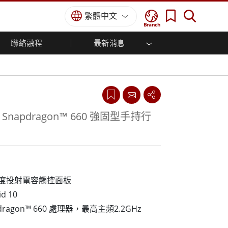
繁體中文
Branch
聯絡融程
最新消息
方案
國防等級
人機介面/工業自動化解決方案
菁英招募
經銷商入口網站
企業刊物
國防等級強固觸控筆記型電腦
船舶解決方案
專業認證／符合標準
國防等級強固型平板電腦
軍事國防解決方案
國防等級超強固型平板電腦
國防等級工業電腦
綠能減碳解決方案
® Snapdragon™ 660 強固型手持行
國防等級顯示器 / NVIS 顯示器
金屬和採礦解決方案
國防等級伺服器
地面控制站
船舶等級
 解析度投射電容觸控面板
船舶等級工業電腦
d 10
船舶等級顯示器
pdragon™ 660 處理器，最高主頻2.2GHz
船舶等級嵌入式電腦