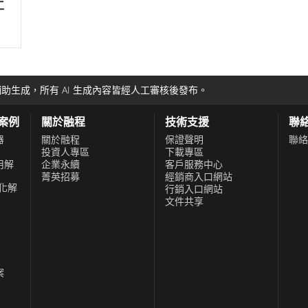
工
助生成，所有 AI 生成內容皆經人工審核後發布。
功案例
關於融程
技術支援
聯
器
關於融程
保證聲明
聯絡
投資人專區
下載專區
用解
企業永續
客戶服務中心
菁英招募
經銷商入口網站
化解
行銷入口網站
文件共享
案