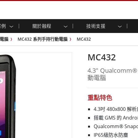
案例
關於融程
技術支援
顯示器
智慧就緒
人專區
專區
與活動
工業電腦及人機介面
能源, 化工, 防爆應用解決
企業永續
客戶服務中心
產品變更通知
電腦
MC432 系列手持行動電腦
MC432
控 (投射電
不銹鋼系列
人機介面 (投射電容觸控)
運輸解決方案
共享
tube頻道
食品藥廠解決方案
虛擬實境展會
戶外顯示器
工業電腦 (投射電容觸控)
MC432
物聯網解決方案
格
倉儲物流解決方案
架構
G-WIN系列 / IP67
工業電腦 (電阻觸控)
後置安裝
不銹鋼系列
型機器人系統解決方案
衛生保健解決方案
4.3" Qualcomm
裝
工業防爆等级
G-WIN系列 / IP67設計
動電腦
解决方案
重工業解決方案
P65
機架安裝
防爆等级
控
案例
長條形顯示器
長條形數位電子看板
ype-C
OSD 控制器
邊緣運算人工智慧工業電腦
重點特色
式解決方案
醫管等級
4.3吋 480x800
電腦 / IP65 防水強固型電腦
醫管等級強固型平板電腦
搭載 GMS 的 Androi
聯網閘道器
醫管等級工業電腦
Qualcomm® Sna
閘道器
醫管等級顯示器
IP65級防水防塵