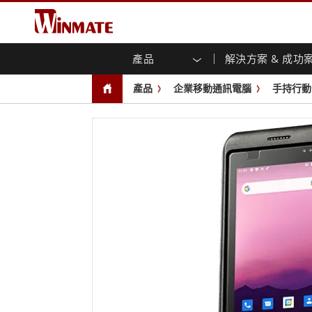
產品
解決方案 & 成功
企業移動通訊電腦
強固型機器人控制器
關於融程
保證聲明
最新產品
工業
人工
投資
下載
新聞
產品
企業移動通訊電腦
手持行動
強固觸控筆記型電腦
多點觸
農業機械解決方案
行銷入口網站
展會活動
交通
文件
You
容)
強固型平板控制器
公共安全解決方案
核心技術
工業
部落
開放式
手持行動電腦
機箱式
Windows強固型平板電腦
基礎建設解決方案
智慧
面板安
Android系統強固型平板電腦
自助服務亭解決方案
政府
前面板I
超強固型平板電腦
PoE觸
智慧充電站解决方案
成功
無線電 PoC
USB T
邊緣運算人工智慧移動電腦
車載電腦
嵌入
Windows車載電腦
嵌入式
Android車載電腦
工業物
車載平板電腦
無線電