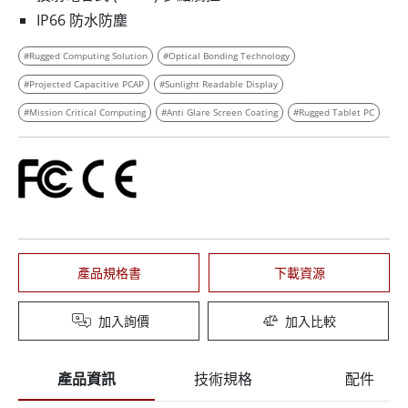
IP66 防水防塵
#Rugged Computing Solution
#Optical Bonding Technology
#Projected Capacitive PCAP
#Sunlight Readable Display
#Mission Critical Computing
#Anti Glare Screen Coating
#Rugged Tablet PC
產品規格書
下載資源
加入詢價
加入比較
產品資訊
技術規格
配件