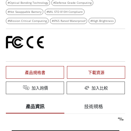
#Optical Bonding Technology
#Defense Grade Computing
#Hot Swappable Battery
#MIL STD 810H Compliant
#Mission Critical Computing
#IP65 Rated Waterproof
#High Brightness
產品規格書
下載資源
加入詢價
加入比較
產品資訊
技術規格