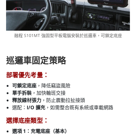
融程 S101MT 強固型平板電腦安裝於巡邏車，可鎖定底座
巡邏車固定策略
部署優先考量：
可鎖定底座
，降低竊盜風險
單手拆裝
，加快輪班交接
釋放線材張力
，防止震動拉扯接頭
選配：
I/O 擴充
，如需整合既有系統或車載網路
選擇底座類型：
選項 1：充電底座（基本）