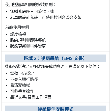
使用巡邏車相同的安裝原則：
無鑽孔底座 + 可旋臂，或
若車輛設計允許，可使用控制台整合支架
前艙使用案例：
調度檢視
路線規劃與即時導航
狀態更新與事件變更
區域 2：後病患艙（EMS 文書）
後艙安裝決定大多數部署成功與否。需滿足以下條件：
震動下仍穩定
不突入通行路徑
易清潔擦拭
可戴手套操作
靠近文書/藥品工作檯面
後艙最佳安裝模式