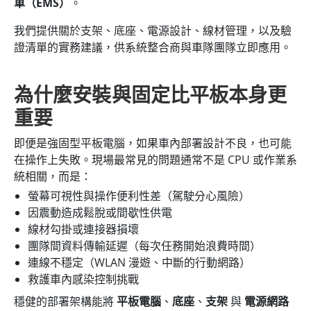
車（EMS）
。
我們提供關於支架、底座、電源設計、線材管理，以及驗
證清單的實務建議，供系統整合商與車隊團隊立即應用。
為什麼安裝與固定比平板本身更
重要
即便是強固型平板電腦，如果車內部署設計不良，也可能
在操作上失敗。現場最常見的問題通常不是 CPU 或作業系
統相關，而是：
螢幕可視性與操作便利性差（駕駛分心風險）
因震動造成鬆脫或間歇性供電
線材勾掛或連接器損壞
團隊間資料傳輸延遲（每次任務開始浪費時間）
連線不穩定（WLAN 漫遊、中斷的行動網路）
救護車內感染控制挑戰
穩健的部署架構能將
平板電腦
、
底座
、
支架
與
電源網路