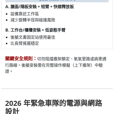
A. 牆面/隔板安裝 + 短臂 + 快速釋放板
設備靠近工作區
減少旋轉半徑與碰撞風險
B. 工作台/櫃檯安裝 + 低姿態手臂
後艙文書固定站使用最佳
比長臂搖擺穩定
關鍵安全規則：
切勿阻擋擔架鎖定、氧氣管路或病患通
行路線。後艙安裝需在完整操作模擬（上下擔架）中驗
證。
2026 年緊急車隊的電源與網路
設計