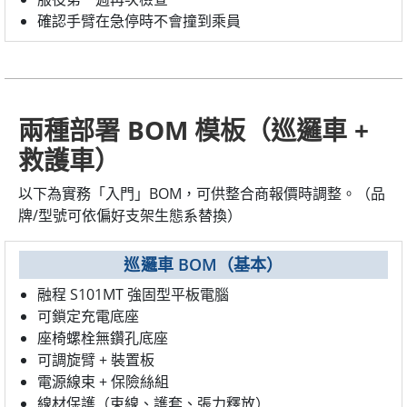
確認手臂在急停時不會撞到乘員
兩種部署 BOM 模板（巡邏車 +
救護車）
以下為實務「入門」BOM，可供整合商報價時調整。（品
牌/型號可依偏好支架生態系替換）
巡邏車 BOM（基本）
融程 S101MT 強固型平板電腦
可鎖定充電底座
座椅螺栓無鑽孔底座
可調旋臂 + 裝置板
電源線束 + 保險絲組
線材保護（束線、護套、張力釋放）