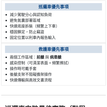
巡邏車優先事項
減少駕駛分心與認知負荷
避免氣囊部署區域
快速底座拆裝（頻繁上下車）
穩固鎖定，防止竊盜
固定位置以利車內報告輸入
救護車優先事項
兩個工作區域：
前艙
與
病患艙
感染控制（可清潔表面 + 頻繁擦拭）
操作時可戴手套
後艙支架不阻礙擔架操作
快速傳輸與高效文書流程