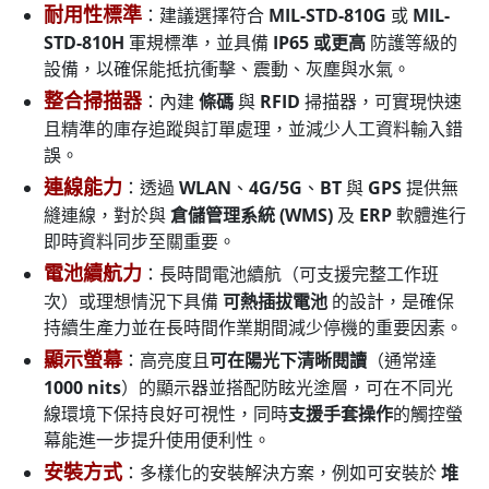
耐用性標準
：建議選擇符合
MIL-STD-810G
或
MIL-
STD-810H
軍規標準，並具備
IP65 或更高
防護等級的
設備，以確保能抵抗衝擊、震動、灰塵與水氣。
整合掃描器
：內建
條碼
與
RFID
掃描器，可實現快速
且精準的庫存追蹤與訂單處理，並減少人工資料輸入錯
誤。
連線能力
：透過
WLAN
、
4G/5G
、
BT
與
GPS
提供無
縫連線，對於與
倉儲管理系統 (WMS)
及
ERP
軟體進行
即時資料同步至關重要。
電池續航力
：長時間電池續航（可支援完整工作班
次）或理想情況下具備
可熱插拔電池
的設計，是確保
持續生產力並在長時間作業期間減少停機的重要因素。
顯示螢幕
：高亮度且
可在陽光下清晰閱讀
（通常達
1000 nits
）的顯示器並搭配防眩光塗層，可在不同光
線環境下保持良好可視性，同時
支援手套操作
的觸控螢
幕能進一步提升使用便利性。
安裝方式
：多樣化的安裝解決方案，例如可安裝於
堆