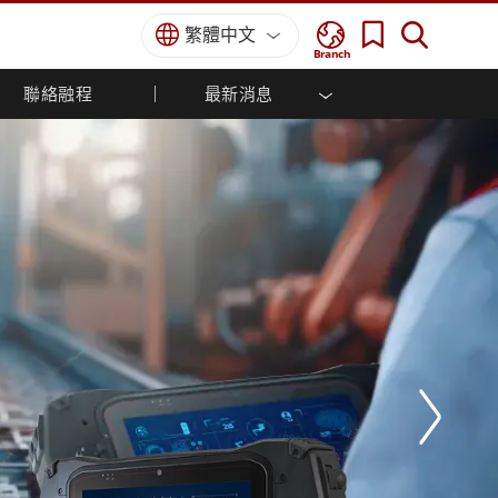
繁體中文
Branch
聯絡融程
最新消息
方案
國防等級
人機介面/工業自動化解決方案
菁英招募
經銷商入口網站
企業刊物
國防等級強固觸控筆記型電腦
船舶解決方案
專業認證／符合標準
國防等級強固型平板電腦
軍事國防解決方案
國防等級超強固型平板電腦
國防等級工業電腦
綠能減碳解決方案
國防等級顯示器 / NVIS 顯示器
金屬和採礦解決方案
國防等級伺服器
地面控制站
船舶等級
船舶等級工業電腦
船舶等級顯示器
船舶等級嵌入式電腦