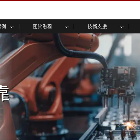
案例
關於融程
技術支援
顯示器
智慧就緒
人專區
專區
與活動
工業電腦及人機介面
能源, 化工, 防爆應用解決
企業永續
客戶服務中心
產品變更通知
控 (投射電
不銹鋼系列
人機介面 (投射電容觸控)
運輸解決方案
共享
tube頻道
食品藥廠解決方案
虛擬實境展會
戶外顯示器
工業電腦 (投射電容觸控)
物聯網解決方案
格
倉儲物流解決方案
架構
G-WIN系列 / IP67
工業電腦 (電阻觸控)
後置安裝
不銹鋼系列
型機器人系統解決方案
衛生保健解決方案
裝
工業防爆等级
G-WIN系列 / IP67設計
解决方案
重工業解決方案
P65
機架安裝
防爆等级
事業解決方案
靠
智慧就緒解決方案
控
案例
長條形顯示器
長條形數位電子看板
ype-C
OSD 控制器
邊緣運算人工智慧工業電腦
惡劣環境的挑戰。
電腦和邊緣運算嵌入式電腦
式解決方案
醫管等級
電腦 / IP65 防水強固型電腦
醫管等級強固型平板電腦
聯網閘道器
醫管等級工業電腦
閘道器
醫管等級顯示器