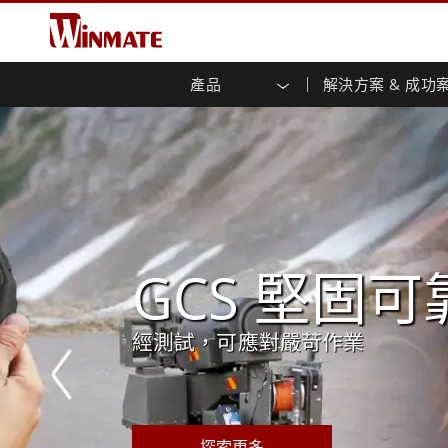
產品
解決方案 & 成功
企業移動通訊電腦
強固型機器人控制器
關於融程
保證聲明
最新產品
工業
人工
投資
下載
新聞
強固觸控筆記型電腦
多點觸
農業機械解決方案
行銷入口網站
展會活動
交通
文件
You
容)
強固型平板控制器
公共安全解決方案
核心技術
工業
部落
開放式
手持行動電腦
機箱式
Windows強固型平板電腦
基礎建設解決方案
智慧
面板安
Android系統強固型平板電腦
自助服務亭解決方案
政府
前面板I
超強固型平板電腦
能源與公用
GCS 堅固可
先進的人工
PoE觸
智慧充電站解决方案
成功
無線電 PoC
USB T
邊緣運算人工智慧移動電腦
提高現場生產力和效率，經受住
經測試，可應對嚴苛作業
融程的強固型筆記型電腦、工業
車載電腦
嵌入
Windows車載電腦
嵌入式
Android車載電腦
工業物
車載平板電腦
無線電
探索更多
探索更多
探索更多