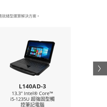
務就緒型運算解決方案。
Features:
Feat
iger Lake 處理器
Intel® Pentium® N4200 Apo
 nits WUXGA帶投
Lake 處
射電容觸控
8” 1280 x 800 IPS LED面板，
案，陽光下可讀
接光學
IL-STD-810H
投射電容式(P-Cap) 多點
堅固外殼
車輛網關連接的默認D-s
MP自動對焦後置
USB 3.0 Type A，USB 3.0 Type
攝像頭
插拔功能，可實
IP65防水
1TG
M900P
現全天生產力
l® Core™
8" Intel® Pentium®
D/2D條碼閱讀器
 LAN (RJ45)
7 強固型平板
N4200 Windows強固
腦
型平板電腦