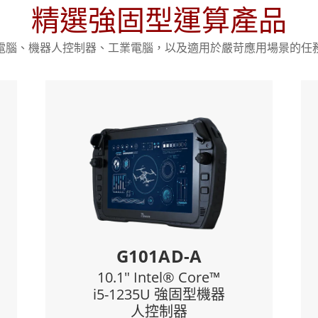
精選強固型運算產品
電腦、機器人控制器、工業電腦，以及適用於嚴苛應用場景的任
Features:
代Intel®處理器家族 – Alder
第11代 Intel® T
Lake處理器
1920 x 1200 / 800
寸1920 x 1080全高清LED面
板，帶直接光學貼合
採用防眩光解決方
防眩光技術確保陽光下可讀性
IP65 防水防塵，採用 M
採用熱插拔設計，適合全天工
作
2MP網絡攝像頭，8
外殼，雙注塑，提供跌落保護
整合式智慧卡讀卡機或第二個
可拆卸電池，具有熱
L140AD-4
S10
GigaLAN埠
4” Intel® Core™ i5-
10.1" Inte
可選1
可選乙太網路直通Giga
1235U 超強固型觸控
i5-1135G
筆記電腦
電