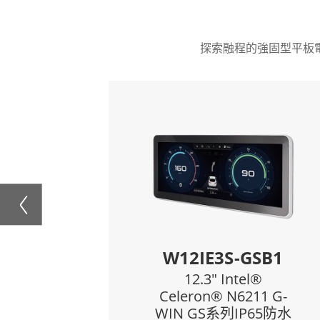
探索融程的強固型平板
Features:
第12代Intel®處理器家族 – Alder
第12
Lake處理器
13.3英寸1920 x 1080 LED面板帶有
14英
直接光學貼合的筆記型電腦
防眩光技術確保陽光下可讀性
雙電池採用熱插拔設計，適合全天工
雙電池
作
鎂合金外殼，雙注塑，提供跌落保護
鎂合金
整合式智慧卡讀卡機或第二個
L140AD-3
GigaLAN埠
13.3" Intel® Core™
1
i5-1235U 超強固型觸
控筆記電腦