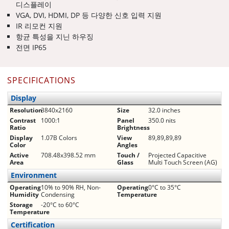
디스플레이
VGA, DVI, HDMI, DP 등 다양한 신호 입력 지원
IR 리모컨 지원
항균 특성을 지닌 하우징
전면 IP65
SPECIFICATIONS
Display
Resolution
3840x2160
Size
32.0 inches
Contrast
1000:1
Panel
350.0 nits
Ratio
Brightness
Display
1.07B Colors
View
89,89,89,89
Color
Angles
Active
708.48x398.52 mm
Touch /
Projected Capacitive
Area
Glass
Multi Touch Screen (AG)
Environment
Operating
10% to 90% RH, Non-
Operating
0°C to 35°C
Humidity
Condensing
Temperature
Storage
-20°C to 60°C
Temperature
Certification