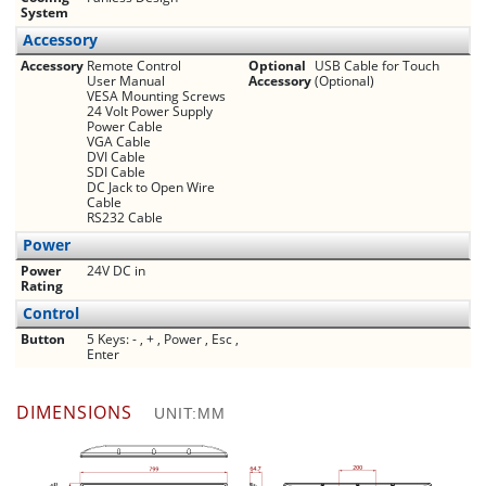
System
Accessory
Accessory
Remote Control
Optional
USB Cable for Touch
User Manual
Accessory
(Optional)
VESA Mounting Screws
24 Volt Power Supply
Power Cable
VGA Cable
DVI Cable
SDI Cable
DC Jack to Open Wire
Cable
RS232 Cable
Power
Power
24V DC in
Rating
Control
Button
5 Keys: - , + , Power , Esc ,
Enter
DIMENSIONS
UNIT:MM