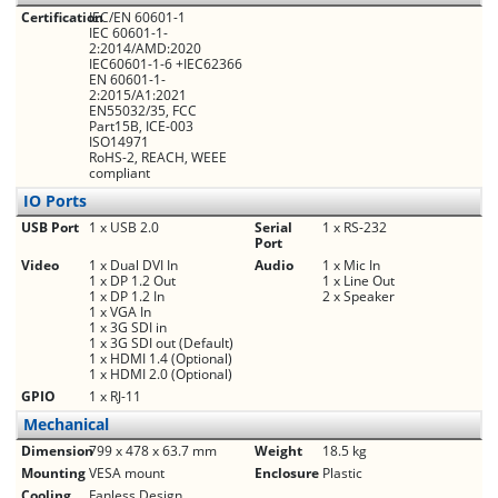
Certification
IEC/EN 60601-1
IEC 60601-1-
2:2014/AMD:2020
IEC60601-1-6 +IEC62366
EN 60601-1-
2:2015/A1:2021
EN55032/35, FCC
Part15B, ICE-003
ISO14971
RoHS-2, REACH, WEEE
compliant
IO Ports
USB Port
1 x USB 2.0
Serial
1 x RS-232
Port
Video
1 x Dual DVI In
Audio
1 x Mic In
1 x DP 1.2 Out
1 x Line Out
1 x DP 1.2 In
2 x Speaker
1 x VGA In
1 x 3G SDI in
1 x 3G SDI out (Default)
1 x HDMI 1.4 (Optional)
1 x HDMI 2.0 (Optional)
GPIO
1 x RJ-11
Mechanical
Dimension
799 x 478 x 63.7 mm
Weight
18.5 kg
Mounting
VESA mount
Enclosure
Plastic
Cooling
Fanless Design