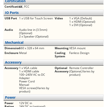
Certification
Certification
CE, FCC
IO Ports
USB Port
1 x USB for Touch Screen
Video
1 x VGA (Default)
1 x HDMI (Optional)
1 x DVI (Optional)
Audio
Audio line in (3.5mm)
(Optional)
2 x Speaker (Optional)
Mechanical
Dimension
560 x 328 x 64 mm
Mounting
VESA mount
Enclosure
Metal
Cooling
Fanless Design
System
Accessory
Accessory
1 x VGA cable
Optional
Remote Controller
1 x HDMI cable
Accessory
(Optional,Varies by
100~240V AC to DC
product)
Adapter
Power Cord
Manual
VESA screws(Varies by
product)
Power
Power
12V DC in
Rating
24V DC in (optional)