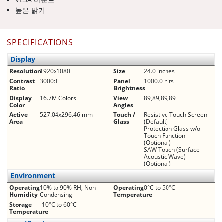
높은 밝기
SPECIFICATIONS
Display
Resolution
1920x1080
Size
24.0 inches
Contrast
3000:1
Panel
1000.0 nits
Ratio
Brightness
Display
16.7M Colors
View
89,89,89,89
Color
Angles
Active
527.04x296.46 mm
Touch /
Resistive Touch Screen
Area
Glass
(Default)
Protection Glass w/o
Touch Function
(Optional)
SAW Touch (Surface
Acoustic Wave)
(Optional)
Environment
Operating
10% to 90% RH, Non-
Operating
0°C to 50°C
Humidity
Condensing
Temperature
Storage
-10°C to 60°C
Temperature