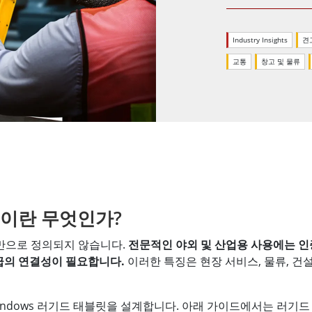
More
및 가스, ATEX 등급
AI 컴퓨터
Industry Insights
견
 등급 러기드 태블릿
엣지 AI 모빌리티
교통
창고 및 물류
X 등급 내구성형 핸드헬드
엣지 AI 패널 PC
 등급 패널 PC
엣지 AI 컴퓨팅
More
릿이란 무엇인가?
만으로 정의되지 않습니다.
전문적인 야외 및 산업용 사용에는 인
등급의 연결성이 필요합니다.
이러한 특징은 현장 서비스, 물류, 건
Windows 러기드 태블릿을 설계합니다. 아래 가이드에서는 러기드