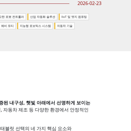
2026-02-23
More
스테인리스 스틸 등급
고한 로봇 컨트롤러
산업 자동화 솔루션
IIoT 및 엣지 컴퓨팅
스테인리스 스틸 패널 PC
헤비 듀티
지능형 로보틱스 시스템
자동차 기술
스테인리스 스틸 디스플레이
증된 내구성, 햇빛 아래에서 선명하게 보이는
설, 자동차 제조 등 다양한 환경에서 안정적인
 태블릿 선택의 네 가지 핵심 요소와