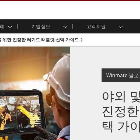
사례
기업정보
고객지원
용 디스플레이
준비
자 관계
로드 센터
레터
산업용 패널 PC 및 HMI
에너지, 화학, ATEX 제품
시민권
고객 서비스 센터
제품 변경 알림
을 위한 진정한 러기드 태블릿 선택 가이드
(P-CAP)
실외 디스플레이
HMI(P-CAP 터치)
 공유
브 채널
식품 및 위생 산업
VR 엑스포
프레임
G-WIN 시리즈 /
산업용 패널 PC(P-CAP Touch)
T 및 엣지 컴퓨팅
그
창고 및 물류
IP67
산업용 패널 PC(저항막 터치)
후면 마운트
마운트
스테인리스 시리즈
형 로보틱스 시스템
헬스케어
ATEX 등급
Winmate 블
P65
G-WIN 시리즈 / IP67 설계
헤비 듀티
랙 마운트
터치
ATEX 등급
바 유형 디스플레
 사례
야외 
ype-C
바 타입 패널 PC
이
리스 시리
엣지 AI 패널 PC
OSD 박스
진정한
디드 컴퓨팅
헬스케어 등급
택 가
C / 방수 러기드 PC IP65
의료용 러기드 태블릿
게이트웨이
의료용 패널 PC
 게이트웨이
헬스케어 디스플레이