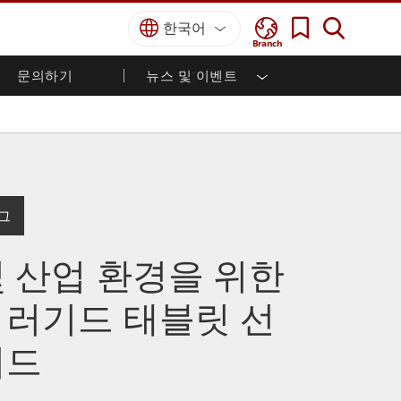
한국어
Branch
문의하기
뉴스 및 이벤트
국방 등급
HMI / 산업 자동화
경력
파트너 포털
출판물
국방부 러기드 노트북
해양
인증／준수
국방부 러기드 태블릿
방어
디펜스 울트라 러기드 태블릿
국방 패널 PC
재생 에너지
로그
디펜스 디스플레이 / NVIS 디스플레이
금속 및 광산
방어 서버
및 산업 환경을 위한
지상 관제소
 러기드 태블릿 선
해양 등급
이드
해양 패널 PC
해양 디스플레이
해양 임베디드 컴퓨터