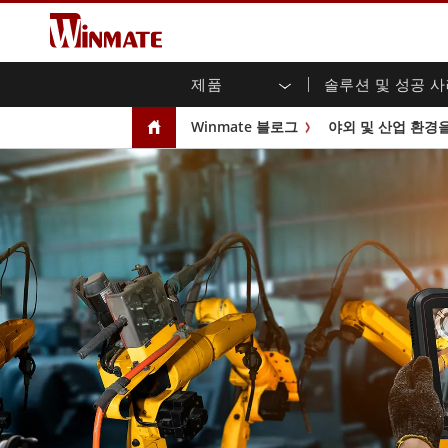
제품
솔루션 및 성공 
엔터프라이즈 모빌리티
견고한 로봇 컨트롤러 솔루션
Winmate에 대하여
보증
새로운 제품
산업
AI 
투자
다운
뉴스
Winmate 블로그
야외 및 산업 환경
러기드 노트북
멀티터치
농업
마케팅 포털
무역 박람회 이벤트
교통
파일
유튜
러기드 태블릿 컨트롤러
오픈 
공공 안전
핵심 기술
IIo
블로
휴대용 컴퓨터
섀시
Windows 러기드 태블릿
패널 
인프라
지능
안드로이드 러기드 태블릿
전면 I
셀프 서비스 키오스크
정부
울트라 러기드 태블릿
PoE 
스마트 충전소
성공
라디오 PoC
USB T
엣지 AI 모빌리티
스테인
즈
차량 탑재형 컴퓨터
임베
Windows 차량 탑재 컴퓨터
박스 P
안드로이드 차량 탑재 컴퓨터
IoT 
차량 탑재 컴퓨터용 태블릿
라디오