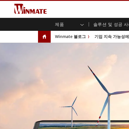
제품
솔루션 및 성공 
엔터프라이즈 모빌리티
견고한 로봇 컨트롤러 솔루션
Winmate에 대하여
보증
새로운 제품
산업
AI 
투자
다운
뉴스
Winmate 블로그
기업 지속 가능성에
러기드 노트북
멀티터치
농업
마케팅 포털
무역 박람회 이벤트
교통
파일
유튜
러기드 태블릿 컨트롤러
오픈 
공공 안전
핵심 기술
IIo
블로
휴대용 컴퓨터
섀시
Windows 러기드 태블릿
패널 
인프라
지능
안드로이드 러기드 태블릿
전면 I
셀프 서비스 키오스크
정부
울트라 러기드 태블릿
PoE 
스마트 충전소
성공
라디오 PoC
USB T
엣지 AI 모빌리티
스테인
즈
차량 탑재형 컴퓨터
임베
Windows 차량 탑재 컴퓨터
박스 P
안드로이드 차량 탑재 컴퓨터
IoT 
차량 탑재 컴퓨터용 태블릿
라디오