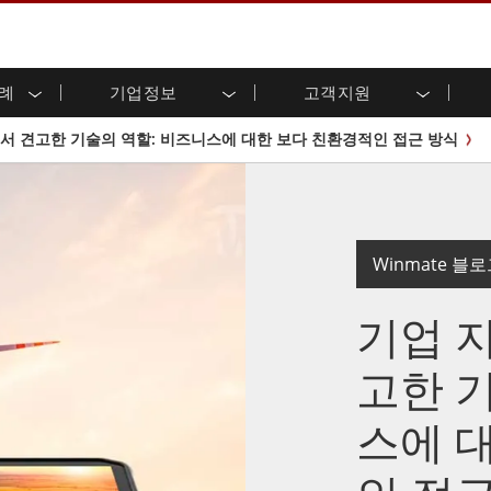
사례
기업정보
고객지원
용 디스플레이
준비
자 관계
로드 센터
레터
산업용 패널 PC 및 HMI
에너지, 화학, ATEX 제품
시민권
고객 서비스 센터
제품 변경 알림
서 견고한 기술의 역할: 비즈니스에 대한 보다 친환경적인 접근 방식
(P-CAP)
실외 디스플레이
HMI(P-CAP 터치)
 공유
브 채널
식품 및 위생 산업
VR 엑스포
프레임
G-WIN 시리즈 /
산업용 패널 PC(P-CAP Touch)
T 및 엣지 컴퓨팅
그
창고 및 물류
IP67
산업용 패널 PC(저항막 터치)
후면 마운트
마운트
스테인리스 시리즈
형 로보틱스 시스템
헬스케어
ATEX 등급
Winmate 블
P65
G-WIN 시리즈 / IP67 설계
헤비 듀티
랙 마운트
터치
ATEX 등급
바 유형 디스플레
 사례
기업 
ype-C
바 타입 패널 PC
이
리스 시리
엣지 AI 패널 PC
OSD 박스
고한 
디드 컴퓨팅
헬스케어 등급
스에 
C / 방수 러기드 PC IP65
의료용 러기드 태블릿
게이트웨이
의료용 패널 PC
 게이트웨이
헬스케어 디스플레이