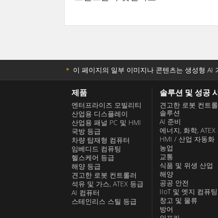
＊
이 페이지의 일부 이미지나 콘텐츠는 생성형 AI 
제품
솔루션 및 성공 
엔터프라이즈 모빌리티
견고한 로봇 컨트
솔루션
산업용 디스플레이
AI 준비
산업용 패널 PC 및 HMI
에너지, 화학, ATEX
국방 등급
HMI / 산업 자동화
차량 탑재형 컴퓨터
농업
임베디드 컴퓨팅
교통
헬스케어 등급
식품 및 위생 산업
해양 등급
해양
견고한 로봇 컨트롤러
공공 안전
석유 및 가스, ATEX 등급
IIoT 및 엣지 컴퓨팅
AI 컴퓨터
창고 및 물류
스테인리스 스틸 등급
방어
인프라