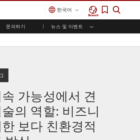
한국어
Branch
문의하기
뉴스 및 이벤트
국방 등급
HMI / 산업 자동화
경력
파트너 포털
출판물
국방부 러기드 노트북
해양
인증／준수
국방부 러기드 태블릿
방어
디펜스 울트라 러기드 태블릿
국방 패널 PC
재생 에너지
로그
디펜스 디스플레이 / NVIS 디스플레이
금속 및 광산
방어 서버
지속 가능성에서 견
지상 관제소
기술의 역할: 비즈니
해양 등급
대한 보다 친환경적
해양 패널 PC
해양 디스플레이
해양 임베디드 컴퓨터