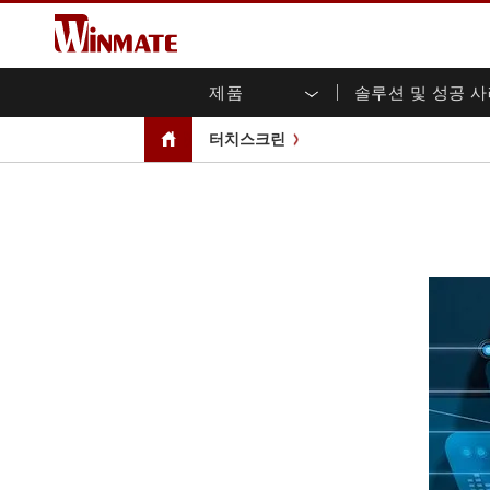
제품
솔루션 및 성공 
엔터프라이즈 모빌리티
견고한 로봇 컨트롤러 솔루션
Winmate에 대하여
보증
새로운 제품
산업
AI 
투자
다운
뉴스
터치스크린
러기드 노트북
멀티터치
농업
마케팅 포털
무역 박람회 이벤트
교통
파일
유튜
러기드 태블릿 컨트롤러
오픈 
공공 안전
핵심 기술
IIo
블로
휴대용 컴퓨터
섀시
Windows 러기드 태블릿
패널 
인프라
지능
안드로이드 러기드 태블릿
전면 I
셀프 서비스 키오스크
정부
울트라 러기드 태블릿
PoE 
스마트 충전소
성공
라디오 PoC
USB T
엣지 AI 모빌리티
스테인
즈
차량 탑재형 컴퓨터
임베
Windows 차량 탑재 컴퓨터
박스 P
안드로이드 차량 탑재 컴퓨터
IoT 
차량 탑재 컴퓨터용 태블릿
라디오