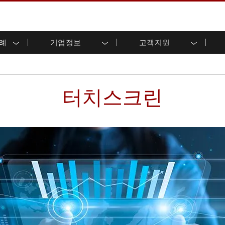
사례
기업정보
고객지원
용 디스플레이
준비
자 관계
로드 센터
레터
산업용 패널 PC 및 HMI
에너지, 화학, ATEX 제품
시민권
고객 서비스 센터
제품 변경 알림
(P-CAP)
실외 디스플레이
HMI(P-CAP 터치)
 공유
브 채널
식품 및 위생 산업
VR 엑스포
프레임
G-WIN 시리즈 /
산업용 패널 PC(P-CAP Touch)
터치스크린
T 및 엣지 컴퓨팅
그
창고 및 물류
IP67
산업용 패널 PC(저항막 터치)
후면 마운트
마운트
스테인리스 시리즈
형 로보틱스 시스템
헬스케어
ATEX 등급
P65
G-WIN 시리즈 / IP67 설계
헤비 듀티
랙 마운트
터치
ATEX 등급
바 유형 디스플레
 사례
ype-C
바 타입 패널 PC
이
리스 시리
엣지 AI 패널 PC
OSD 박스
디드 컴퓨팅
헬스케어 등급
C / 방수 러기드 PC IP65
의료용 러기드 태블릿
게이트웨이
의료용 패널 PC
 게이트웨이
헬스케어 디스플레이