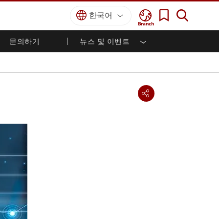
한국어
Branch
문의하기
뉴스 및 이벤트
국방 등급
HMI / 산업 자동화
경력
파트너 포털
출판물
국방부 러기드 노트북
해양
인증／준수
국방부 러기드 태블릿
방어
디펜스 울트라 러기드 태블릿
국방 패널 PC
재생 에너지
디펜스 디스플레이 / NVIS 디스플레이
금속 및 광산
방어 서버
지상 관제소
해양 등급
해양 패널 PC
해양 디스플레이
해양 임베디드 컴퓨터