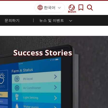
한국어
Branch
문의하기
뉴스 및 이벤트
국방 등급
HMI / 산업 자동화
경력
파트너 포털
출판물
국방부 러기드 노트북
해양
인증／준수
국방부 러기드 태블릿
방어
디펜스 울트라 러기드 태블릿
Success Stories
국방 패널 PC
재생 에너지
디펜스 디스플레이 / NVIS 디스플레이
금속 및 광산
방어 서버
지상 관제소
해양 등급
해양 패널 PC
해양 디스플레이
해양 임베디드 컴퓨터