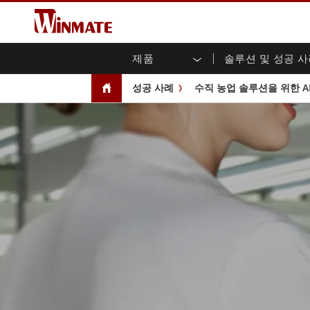
제품
솔루션 및 성공 
엔터프라이즈 모빌리티
견고한 로봇 컨트롤러 솔루션
Winmate에 대하여
보증
새로운 제품
산업
AI 
투자
다운
뉴스
성공 사례
수직 농업 솔루션을 위한 A
러기드 노트북
멀티터치
농업
마케팅 포털
무역 박람회 이벤트
교통
파일
유튜
러기드 태블릿 컨트롤러
오픈 
공공 안전
핵심 기술
IIo
블로
휴대용 컴퓨터
섀시
Windows 러기드 태블릿
패널 
인프라
지능
안드로이드 러기드 태블릿
전면 I
셀프 서비스 키오스크
정부
울트라 러기드 태블릿
PoE 
스마트 충전소
성공
라디오 PoC
USB T
엣지 AI 모빌리티
스테인
즈
차량 탑재형 컴퓨터
임베
Windows 차량 탑재 컴퓨터
박스 P
안드로이드 차량 탑재 컴퓨터
IoT 
차량 탑재 컴퓨터용 태블릿
라디오