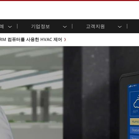
사례
기업정보
고객지원
용 디스플레이
준비
자 관계
로드 센터
레터
산업용 패널 PC 및 HMI
에너지, 화학, ATEX 제품
시민권
고객 서비스 센터
제품 변경 알림
RM 컴퓨터를 사용한 HVAC 제어
(P-CAP)
실외 디스플레이
HMI(P-CAP 터치)
 공유
브 채널
식품 및 위생 산업
VR 엑스포
프레임
G-WIN 시리즈 /
산업용 패널 PC(P-CAP Touch)
T 및 엣지 컴퓨팅
그
창고 및 물류
IP67
산업용 패널 PC(저항막 터치)
후면 마운트
마운트
스테인리스 시리즈
형 로보틱스 시스템
헬스케어
ATEX 등급
P65
G-WIN 시리즈 / IP67 설계
헤비 듀티
랙 마운트
터치
ATEX 등급
바 유형 디스플레
 사례
ype-C
바 타입 패널 PC
이
리스 시리
엣지 AI 패널 PC
OSD 박스
디드 컴퓨팅
헬스케어 등급
C / 방수 러기드 PC IP65
의료용 러기드 태블릿
게이트웨이
의료용 패널 PC
 게이트웨이
헬스케어 디스플레이