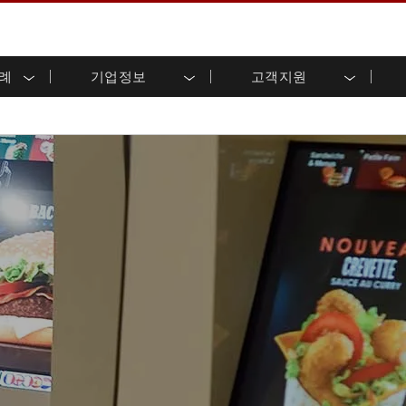
사례
기업정보
고객지원
용 디스플레이
준비
자 관계
로드 센터
레터
산업용 패널 PC 및 HMI
에너지, 화학, ATEX 제품
시민권
고객 서비스 센터
제품 변경 알림
(P-CAP)
실외 디스플레이
HMI(P-CAP 터치)
 공유
브 채널
식품 및 위생 산업
VR 엑스포
프레임
G-WIN 시리즈 /
산업용 패널 PC(P-CAP Touch)
T 및 엣지 컴퓨팅
그
창고 및 물류
IP67
산업용 패널 PC(저항막 터치)
후면 마운트
마운트
스테인리스 시리즈
형 로보틱스 시스템
헬스케어
ATEX 등급
P65
G-WIN 시리즈 / IP67 설계
헤비 듀티
랙 마운트
터치
ATEX 등급
바 유형 디스플레
 사례
ype-C
바 타입 패널 PC
이
리스 시리
엣지 AI 패널 PC
OSD 박스
디드 컴퓨팅
헬스케어 등급
C / 방수 러기드 PC IP65
의료용 러기드 태블릿
게이트웨이
의료용 패널 PC
 게이트웨이
헬스케어 디스플레이