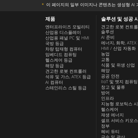
＊
이 페이지의 일부 이미지나 콘텐츠는 생성형 AI 
제품
솔루션 및 성공 
엔터프라이즈 모빌리티
견고한 로봇 컨트
솔루션
산업용 디스플레이
AI 준비
산업용 패널 PC 및 HMI
에너지, 화학, ATEX
국방 등급
HMI / 산업 자동화
차량 탑재형 컴퓨터
농업
임베디드 컴퓨팅
교통
헬스케어 등급
식품 및 위생 산업
해양 등급
해양
견고한 로봇 컨트롤러
공공 안전
석유 및 가스, ATEX 등급
IIoT 및 엣지 컴퓨팅
AI 컴퓨터
창고 및 물류
스테인리스 스틸 등급
방어
인프라
지능형 로보틱스 
헬스케어
재생 에너지
셀프 서비스 키오
정부
헤비 듀티
금속 및 광산