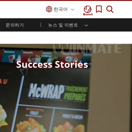
한국어
Branch
문의하기
뉴스 및 이벤트
국방 등급
HMI / 산업 자동화
경력
파트너 포털
출판물
국방부 러기드 노트북
해양
인증／준수
국방부 러기드 태블릿
방어
디펜스 울트라 러기드 태블릿
Success Stories
국방 패널 PC
재생 에너지
디펜스 디스플레이 / NVIS 디스플레이
금속 및 광산
방어 서버
지상 관제소
해양 등급
해양 패널 PC
해양 디스플레이
해양 임베디드 컴퓨터