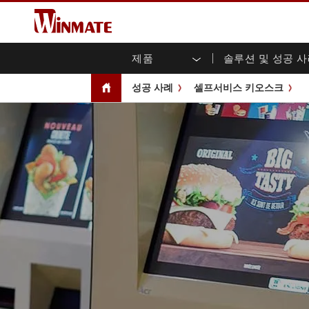
제품
솔루션 및 성공 
엔터프라이즈 모빌리티
견고한 로봇 컨트롤러 솔루션
Winmate에 대하여
보증
새로운 제품
산업
AI 
투자
다운
뉴스
성공 사례
셀프서비스 키오스크
러기드 노트북
멀티터치
농업
마케팅 포털
무역 박람회 이벤트
교통
파일
유튜
러기드 태블릿 컨트롤러
오픈 
공공 안전
핵심 기술
IIo
블로
휴대용 컴퓨터
섀시
Windows 러기드 태블릿
패널 
인프라
지능
안드로이드 러기드 태블릿
전면 I
셀프 서비스 키오스크
정부
울트라 러기드 태블릿
PoE 
스마트 충전소
성공
라디오 PoC
USB T
엣지 AI 모빌리티
스테인
즈
차량 탑재형 컴퓨터
임베
Windows 차량 탑재 컴퓨터
박스 P
안드로이드 차량 탑재 컴퓨터
IoT 
차량 탑재 컴퓨터용 태블릿
라디오