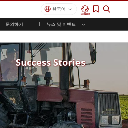
한국어
Branch
문의하기
뉴스 및 이벤트
국방 등급
HMI / 산업 자동화
경력
파트너 포털
출판물
국방부 러기드 노트북
해양
인증／준수
국방부 러기드 태블릿
방어
디펜스 울트라 러기드 태블릿
Success Stories
국방 패널 PC
재생 에너지
디펜스 디스플레이 / NVIS 디스플레이
금속 및 광산
방어 서버
지상 관제소
해양 등급
해양 패널 PC
해양 디스플레이
해양 임베디드 컴퓨터