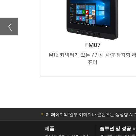
FM07
R10IM3S-G
 있는 7인치 차량 장착형 컴
10.4인치 ARM A53 G-W
퓨터
IP65 PCAP 패
＊
이 페이지의 일부 이미지나 콘텐츠는 생성형 AI 
제품
솔루션 및 성공 