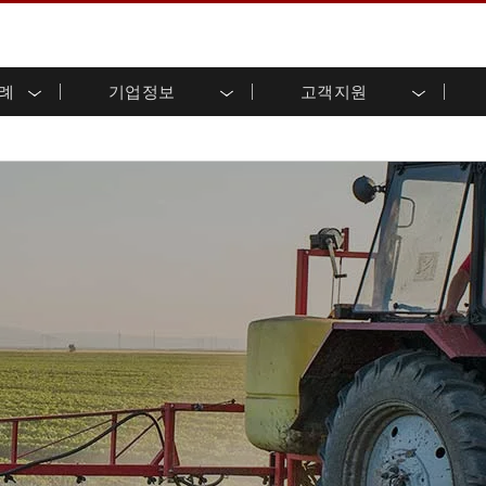
사례
기업정보
고객지원
용 디스플레이
준비
자 관계
로드 센터
레터
산업용 패널 PC 및 HMI
에너지, 화학, ATEX 제품
시민권
고객 서비스 센터
제품 변경 알림
(P-CAP)
실외 디스플레이
HMI(P-CAP 터치)
 공유
브 채널
식품 및 위생 산업
VR 엑스포
프레임
G-WIN 시리즈 /
산업용 패널 PC(P-CAP Touch)
T 및 엣지 컴퓨팅
그
창고 및 물류
IP67
산업용 패널 PC(저항막 터치)
후면 마운트
마운트
스테인리스 시리즈
형 로보틱스 시스템
헬스케어
ATEX 등급
P65
G-WIN 시리즈 / IP67 설계
헤비 듀티
랙 마운트
터치
ATEX 등급
바 유형 디스플레
 사례
ype-C
바 타입 패널 PC
이
리스 시리
엣지 AI 패널 PC
OSD 박스
디드 컴퓨팅
헬스케어 등급
C / 방수 러기드 PC IP65
의료용 러기드 태블릿
게이트웨이
의료용 패널 PC
 게이트웨이
헬스케어 디스플레이