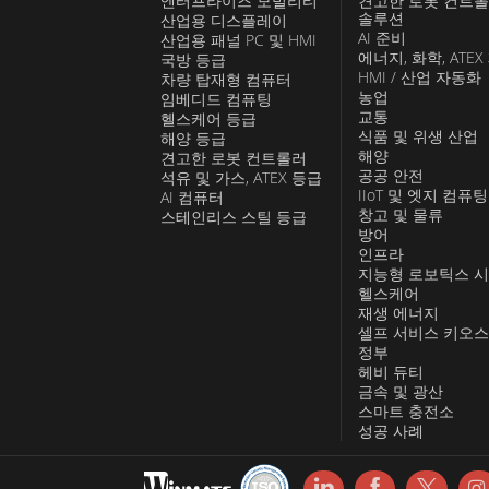
엔터프라이즈 모빌리티
견고한 로봇 컨트
솔루션
산업용 디스플레이
AI 준비
산업용 패널 PC 및 HMI
에너지, 화학, ATEX
국방 등급
HMI / 산업 자동화
차량 탑재형 컴퓨터
농업
임베디드 컴퓨팅
교통
헬스케어 등급
식품 및 위생 산업
해양 등급
해양
견고한 로봇 컨트롤러
공공 안전
석유 및 가스, ATEX 등급
IIoT 및 엣지 컴퓨팅
AI 컴퓨터
창고 및 물류
스테인리스 스틸 등급
방어
인프라
지능형 로보틱스 
헬스케어
재생 에너지
셀프 서비스 키오
정부
헤비 듀티
금속 및 광산
스마트 충전소
성공 사례