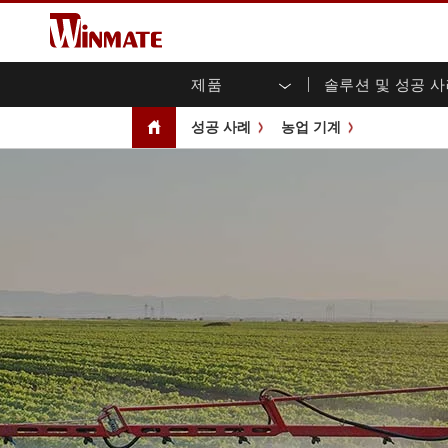
제품
솔루션 및 성공 
엔터프라이즈 모빌리티
견고한 로봇 컨트롤러 솔루션
Winmate에 대하여
보증
새로운 제품
산업
AI 
투자
다운
뉴스
성공 사례
농업 기계
러기드 노트북
멀티터치
농업
마케팅 포털
무역 박람회 이벤트
교통
파일
유튜
러기드 태블릿 컨트롤러
오픈 
공공 안전
핵심 기술
IIo
블로
휴대용 컴퓨터
섀시
Windows 러기드 태블릿
패널 
인프라
지능
안드로이드 러기드 태블릿
전면 I
셀프 서비스 키오스크
정부
울트라 러기드 태블릿
PoE 
스마트 충전소
성공
라디오 PoC
USB T
엣지 AI 모빌리티
스테인
즈
차량 탑재형 컴퓨터
임베
Windows 차량 탑재 컴퓨터
박스 P
안드로이드 차량 탑재 컴퓨터
IoT 
차량 탑재 컴퓨터용 태블릿
라디오