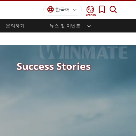
한국어
Branch
문의하기
뉴스 및 이벤트
국방 등급
HMI / 산업 자동화
경력
파트너 포털
출판물
국방부 러기드 노트북
해양
인증／준수
국방부 러기드 태블릿
방어
디펜스 울트라 러기드 태블릿
Success Stories
국방 패널 PC
재생 에너지
디펜스 디스플레이 / NVIS 디스플레이
금속 및 광산
방어 서버
지상 관제소
해양 등급
해양 패널 PC
해양 디스플레이
해양 임베디드 컴퓨터