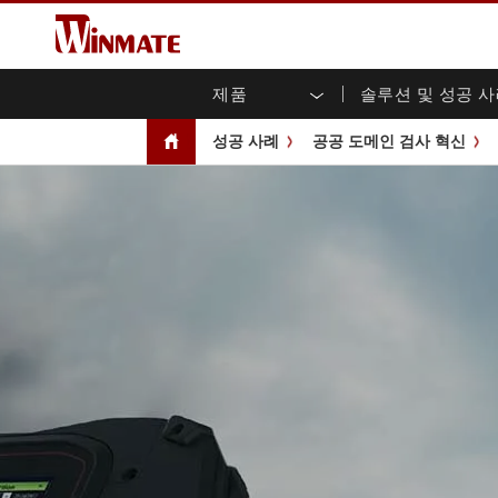
제품
솔루션 및 성공 
엔터프라이즈 모빌리티
견고한 로봇 컨트롤러 솔루션
Winmate에 대하여
보증
새로운 제품
산업
AI 
투자
다운
뉴스
성공 사례
공공 도메인 검사 혁신
러기드 노트북
멀티터치
농업
마케팅 포털
무역 박람회 이벤트
교통
파일
유튜
러기드 태블릿 컨트롤러
오픈 
공공 안전
핵심 기술
IIo
블로
휴대용 컴퓨터
섀시
Windows 러기드 태블릿
패널 
인프라
지능
안드로이드 러기드 태블릿
전면 I
셀프 서비스 키오스크
정부
울트라 러기드 태블릿
PoE 
스마트 충전소
성공
라디오 PoC
USB T
엣지 AI 모빌리티
스테인
즈
차량 탑재형 컴퓨터
임베
Windows 차량 탑재 컴퓨터
박스 P
안드로이드 차량 탑재 컴퓨터
IoT 
차량 탑재 컴퓨터용 태블릿
라디오