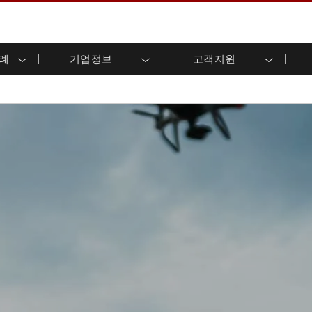
사례
기업정보
고객지원
용 디스플레이
준비
자 관계
로드 센터
레터
산업용 패널 PC 및 HMI
에너지, 화학, ATEX 제품
시민권
고객 서비스 센터
제품 변경 알림
(P-CAP)
실외 디스플레이
HMI(P-CAP 터치)
 공유
브 채널
식품 및 위생 산업
VR 엑스포
프레임
G-WIN 시리즈 /
산업용 패널 PC(P-CAP Touch)
T 및 엣지 컴퓨팅
그
창고 및 물류
IP67
산업용 패널 PC(저항막 터치)
후면 마운트
마운트
스테인리스 시리즈
형 로보틱스 시스템
헬스케어
ATEX 등급
P65
G-WIN 시리즈 / IP67 설계
헤비 듀티
랙 마운트
터치
ATEX 등급
바 유형 디스플레
 사례
ype-C
바 타입 패널 PC
이
리스 시리
엣지 AI 패널 PC
OSD 박스
디드 컴퓨팅
헬스케어 등급
C / 방수 러기드 PC IP65
의료용 러기드 태블릿
게이트웨이
의료용 패널 PC
 게이트웨이
헬스케어 디스플레이