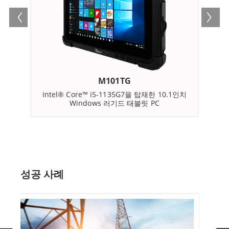
디바이스를 공유할 수 있어 24시간 연중무휴로 작업할 수
있습니다. 이 태블릿에는 까다로운 산업 환경에서도 안정
적인 성능과 낮은 전력 소비를 제공하는 높은 등급의 7세
대 인텔® 코어™ i5(카비레이크) 프로세서가 탑재되어 있습
니다.
M101TG
Intel® Core™ i5-1135G7을 탑재한 10.1인치
In
Windows 러기드 태블릿 PC
무선 연결을 활용하는 보안 모바일 데이터 단말기(MDT)
기능을 통해 현장 작업자는 어느 위치에서나 데이터를 전
송하고 통신할 수 있어 원격 작업 현장에서도 쉽게 연결 상
태를 유지할 수 있습니다. M101 시리즈 러기드 태블릿은
충격, 진동, 최대 4피트 높이에서의 낙하를 견딜 수 있도록
성공 사례
제작되어 고장 방지 IP65 보호와 엄격한 국방 표준 준수를
보장합니다.