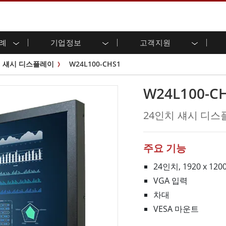
사례
기업정보
고객지원
용 디스플레이
준비
자 관계
로드 센터
레터
산업용 패널 PC 및 HMI
에너지, 화학, ATEX 제품
시민권
고객 서비스 센터
제품 변경 알림
섀시 디스플레이
W24L100-CHS1
(P-CAP)
실외 디스플레이
HMI(P-CAP 터치)
 공유
브 채널
식품 및 위생 산업
VR 엑스포
프레임
G-WIN 시리즈 /
산업용 패널 PC(P-CAP Touch)
W24L100-C
T 및 엣지 컴퓨팅
그
창고 및 물류
IP67
산업용 패널 PC(저항막 터치)
후면 마운트
마운트
스테인리스 시리즈
형 로보틱스 시스템
헬스케어
24인치 섀시 디
ATEX 등급
P65
G-WIN 시리즈 / IP67 설계
헤비 듀티
랙 마운트
터치
ATEX 등급
바 유형 디스플레
 사례
ype-C
바 타입 패널 PC
주요 기능
이
리스 시리
엣지 AI 패널 PC
OSD 박스
24인치, 1920 x 1
VGA 입력
디드 컴퓨팅
헬스케어 등급
차대
C / 방수 러기드 PC IP65
의료용 러기드 태블릿
게이트웨이
의료용 패널 PC
VESA 마운트
 게이트웨이
헬스케어 디스플레이