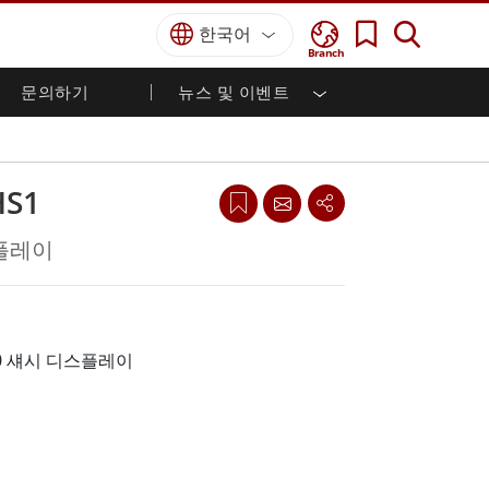
한국어
Branch
문의하기
뉴스 및 이벤트
국방 등급
HMI / 산업 자동화
경력
파트너 포털
출판물
국방부 러기드 노트북
해양
인증／준수
국방부 러기드 태블릿
HS1
방어
디펜스 울트라 러기드 태블릿
국방 패널 PC
재생 에너지
스플레이
디펜스 디스플레이 / NVIS 디스플레이
금속 및 광산
방어 서버
지상 관제소
200 섀시 디스플레이
해양 등급
해양 패널 PC
해양 디스플레이
해양 임베디드 컴퓨터