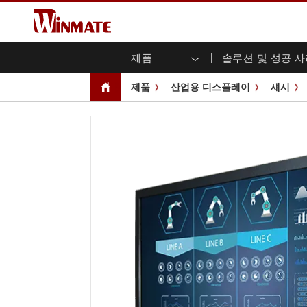
제품
솔루션 및 성공 
엔터프라이즈 모빌리티
견고한 로봇 컨트롤러 솔루션
Winmate에 대하여
보증
새로운 제품
산업
AI 
투자
다운
뉴스
제품
산업용 디스플레이
섀시
러기드 노트북
멀티터치
농업
마케팅 포털
무역 박람회 이벤트
교통
파일
유튜
러기드 태블릿 컨트롤러
오픈 
공공 안전
핵심 기술
IIo
블로
휴대용 컴퓨터
섀시
Windows 러기드 태블릿
패널 
인프라
지능
안드로이드 러기드 태블릿
전면 I
셀프 서비스 키오스크
정부
울트라 러기드 태블릿
PoE 
스마트 충전소
성공
라디오 PoC
USB T
엣지 AI 모빌리티
스테인
즈
차량 탑재형 컴퓨터
임베
Windows 차량 탑재 컴퓨터
박스 P
안드로이드 차량 탑재 컴퓨터
IoT 
차량 탑재 컴퓨터용 태블릿
라디오