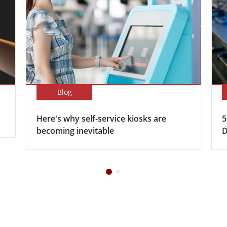
Blog
Here's why self-service kiosks are
5
becoming inevitable
D