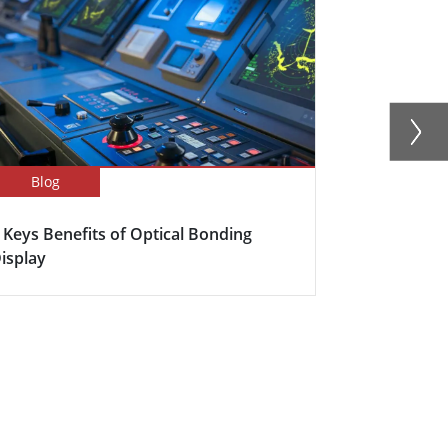
Blog
Newsletter
 Keys Benefits of Optical Bonding
Winmate Ext
isplay
New Panel P