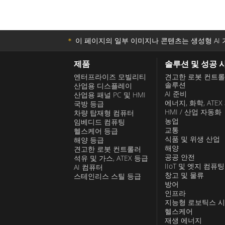
＊
이 페이지의 일부 이미지나 콘텐츠는 생성형 AI 
제품
솔루션 및 성공 
엔터프라이즈 모빌리티
견고한 로봇 컨트
솔루션
산업용 디스플레이
AI 준비
산업용 패널 PC 및 HMI
에너지, 화학, ATEX
국방 등급
HMI / 산업 자동화
차량 탑재형 컴퓨터
농업
임베디드 컴퓨팅
교통
헬스케어 등급
식품 및 위생 산업
해양 등급
해양
견고한 로봇 컨트롤러
공공 안전
석유 및 가스, ATEX 등급
IIoT 및 엣지 컴퓨팅
AI 컴퓨터
창고 및 물류
스테인리스 스틸 등급
방어
인프라
지능형 로보틱스 
헬스케어
재생 에너지