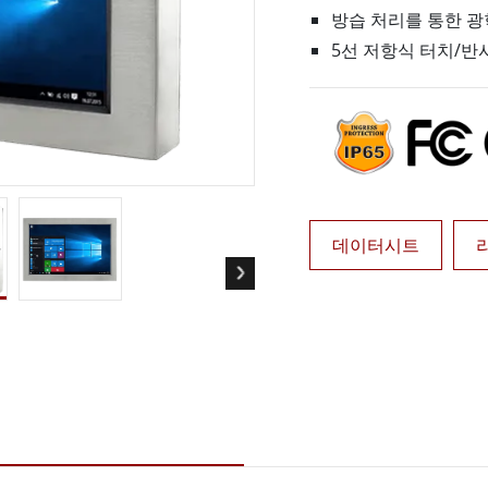
More
방습 처리를 통한 광
및 가스, ATEX 등급
AI 컴퓨터
5선 저항식 터치/반
 등급 러기드 태블릿
엣지 AI 모빌리티
X 등급 내구성형 핸드헬드
엣지 AI 패널 PC
 등급 패널 PC
엣지 AI 컴퓨팅
More
데이터시트