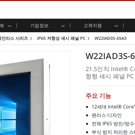
사례
기업정보
고객지원
용 디스플레이
준비
자 관계
로드 센터
레터
산업용 패널 PC 및 HMI
에너지, 화학, ATEX 제품
시민권
고객 서비스 센터
제품 변경 알림
테인리스 시리즈
IP65 저항성 섀시 패널 PC
W22IAD3S-65A3
(P-CAP)
실외 디스플레이
HMI(P-CAP 터치)
 공유
브 채널
식품 및 위생 산업
VR 엑스포
프레임
G-WIN 시리즈 /
산업용 패널 PC(P-CAP Touch)
W22IAD3S-
T 및 엣지 컴퓨팅
그
창고 및 물류
IP67
산업용 패널 PC(저항막 터치)
후면 마운트
마운트
스테인리스 시리즈
형 로보틱스 시스템
헬스케어
21.5인치 Intel® 
ATEX 등급
P65
G-WIN 시리즈 / IP67 설계
항형 섀시 패널 PC
헤비 듀티
랙 마운트
터치
ATEX 등급
바 유형 디스플레
 사례
ype-C
바 타입 패널 PC
이
리스 시리
엣지 AI 패널 PC
주요 기능
OSD 박스
12세대 Intel® Core
디드 컴퓨팅
헬스케어 등급
팬리스 디자인
C / 방수 러기드 PC IP65
의료용 러기드 태블릿
전체 IP65 방진/방수
게이트웨이
의료용 패널 PC
 게이트웨이
헬스케어 디스플레이
부식 방지 처리된 