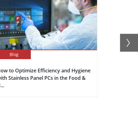
Blog
Blog
ow to Optimize Efficiency and Hygiene
Enhancing E
ith Stainless Panel PCs in the Food &
The Power o
...