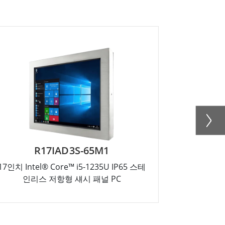
R17IAD3S-65M1
17인치 Intel® Core™ i5-1235U IP65 스테
15인치 Inte
인리스 저항형 섀시 패널 PC
인리