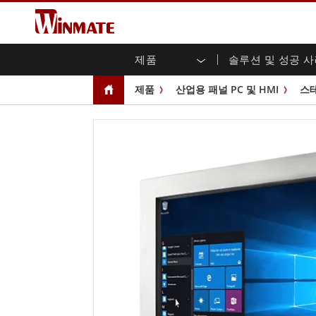
제품
솔루션 및 성공 
엔터프라이즈 모빌리티
견고한 로봇 컨트롤러 솔루션
Winmate에 대하여
보증
새로운 제품
산업
AI 
투자
다운
뉴스
제품
산업용 패널 PC 및 HMI
스
러기드 노트북
멀티터치
농업
마케팅 포털
무역 박람회 이벤트
교통
파일
유튜
러기드 태블릿 컨트롤러
오픈 
공공 안전
핵심 기술
IIo
블로
휴대용 컴퓨터
섀시
Windows 러기드 태블릿
패널 
인프라
지능
안드로이드 러기드 태블릿
전면 I
셀프 서비스 키오스크
정부
울트라 러기드 태블릿
PoE 
스마트 충전소
성공
라디오 PoC
USB T
엣지 AI 모빌리티
스테인
즈
차량 탑재형 컴퓨터
임베
Windows 차량 탑재 컴퓨터
박스 P
안드로이드 차량 탑재 컴퓨터
IoT 
차량 탑재 컴퓨터용 태블릿
라디오