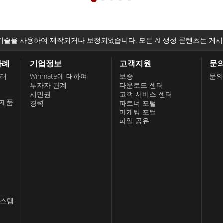
기술을 사용하여 제작되거나 보정되었습니다. 모든 AI 생성 콘텐츠는 게시
사례
기업정보
고객지원
문
롤러
Winmate에 대하여
보증
문의
투자자 관계
다운로드 센터
시민권
고객 서비스 센터
 제품
경력
파트너 포털
마케팅 포털
파일 공유
시스템