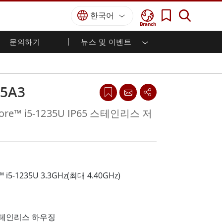
한국어
Branch
문의하기
뉴스 및 이벤트
국방 등급
HMI / 산업 자동화
경력
파트너 포털
출판물
국방부 러기드 노트북
해양
인증／준수
국방부 러기드 태블릿
65A3
방어
디펜스 울트라 러기드 태블릿
국방 패널 PC
재생 에너지
Core™ i5-1235U IP65 스테인리스 저
디펜스 디스플레이 / NVIS 디스플레이
금속 및 광산
방어 서버
지상 관제소
™ i5-1235U 3.3GHz(최대 4.40GHz)
해양 등급
해양 패널 PC
해양 디스플레이
해양 임베디드 컴퓨터
스테인리스 하우징