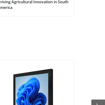
riving Agricultural Innovation in South
Boosting Fa
merica
Efficiency w