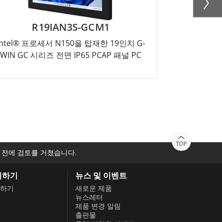
R19IAN3S-GCM1
R15
Intel® 프로세서 N150을 탑재한 19인치 G-
Intel® 프
WIN GC 시리즈 전면 IP65 PCAP 패널 PC
WIN GC 시
TOP
 전에 검토를 거쳤습니다.
의하기
뉴스 및 이벤트
하기
새로운 제품
뉴스레터
제품 변경 알림
출판물