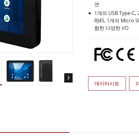
면
More
및 가스, ATEX 등급
AI 컴퓨터
1개의 USB Type-C, 
RJ45, 1개의 Micro
 등급 러기드 태블릿
엣지 AI 모빌리티
함한 다양한 I/O
X 등급 내구성형 핸드헬드
엣지 AI 패널 PC
 등급 패널 PC
엣지 AI 컴퓨팅
More
데이터시트