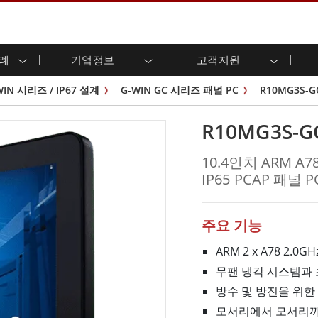
사례
기업정보
고객지원
용 디스플레이
준비
자 관계
로드 센터
레터
산업용 패널 PC 및 HMI
에너지, 화학, ATEX 제품
시민권
고객 서비스 센터
제품 변경 알림
WIN 시리즈 / IP67 설계
G-WIN GC 시리즈 패널 PC
R10MG3S-G
(P-CAP)
실외 디스플레이
HMI(P-CAP 터치)
 공유
브 채널
식품 및 위생 산업
VR 엑스포
프레임
G-WIN 시리즈 /
산업용 패널 PC(P-CAP Touch)
R10MG3S-G
T 및 엣지 컴퓨팅
그
창고 및 물류
IP67
산업용 패널 PC(저항막 터치)
후면 마운트
마운트
스테인리스 시리즈
형 로보틱스 시스템
헬스케어
10.4인치 ARM A7
ATEX 등급
P65
G-WIN 시리즈 / IP67 설계
IP65 PCAP 패널 P
헤비 듀티
랙 마운트
터치
ATEX 등급
바 유형 디스플레
 사례
ype-C
바 타입 패널 PC
이
리스 시리
엣지 AI 패널 PC
주요 기능
OSD 박스
ARM 2 x A78 2.0GHz
디드 컴퓨팅
헬스케어 등급
무팬 냉각 시스템과
C / 방수 러기드 PC IP65
의료용 러기드 태블릿
방수 및 방진을 위한 
게이트웨이
의료용 패널 PC
 게이트웨이
헬스케어 디스플레이
모서리에서 모서리까