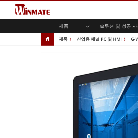
제품
솔루션 및 성공 
엔터프라이즈 모빌리티
견고한 로봇 컨트롤러 솔루션
Winmate에 대하여
보증
새로운 제품
산업
AI 
투자
다운
뉴스
제품
산업용 패널 PC 및 HMI
G-
러기드 노트북
멀티터치
농업
마케팅 포털
무역 박람회 이벤트
교통
파일
유튜
러기드 태블릿 컨트롤러
오픈 
공공 안전
핵심 기술
IIo
블로
휴대용 컴퓨터
섀시
Windows 러기드 태블릿
패널 
인프라
지능
안드로이드 러기드 태블릿
전면 I
셀프 서비스 키오스크
정부
울트라 러기드 태블릿
PoE 
스마트 충전소
성공
라디오 PoC
USB T
엣지 AI 모빌리티
스테인
즈
차량 탑재형 컴퓨터
임베
Windows 차량 탑재 컴퓨터
박스 P
안드로이드 차량 탑재 컴퓨터
IoT 
차량 탑재 컴퓨터용 태블릿
라디오