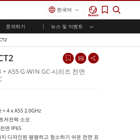
한국어
Branch
문의하기
뉴스 및 이벤트
국방 등급
HMI / 산업 자동화
경력
파트너 포털
출판물
CT2
국방부 러기드 노트북
해양
인증／준수
국방부 러기드 태블릿
CT2
방어
디펜스 울트라 러기드 태블릿
국방 패널 PC
재생 에너지
8 + A55 G-WIN GC-시리즈 전면
디펜스 디스플레이 / NVIS 디스플레이
C
금속 및 광산
방어 서버
지상 관제소
 + 4 x A55 2.0GHz
해양 등급
 초저전력 소모
해양 패널 PC
전면 IP65
해양 디스플레이
해양 임베디드 컴퓨터
지 디자인된 평평하고 청소하기 쉬운 전면 표