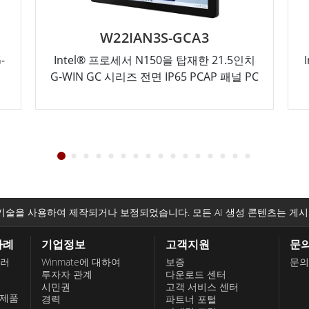
W22IAN3S-GCA3
-
Intel® 프로세서 N150을 탑재한 21.5인치
G-WIN GC 시리즈 전면 IP65 PCAP 패널 PC
기술을 사용하여 제작되거나 보정되었습니다. 모든 AI 생성 콘텐츠는 게시
사례
기업정보
고객지원
문
롤러
Winmate에 대하여
보증
문의
투자자 관계
다운로드 센터
시민권
고객 서비스 센터
 제품
경력
파트너 포털