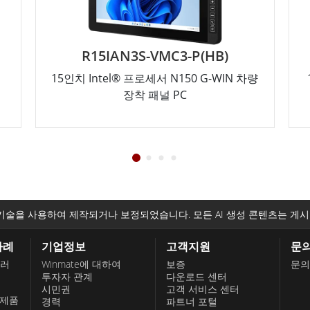
R15IAN3S-VMC3-P(HB)
15인치 Intel® 프로세서 N150 G-WIN 차량
장착 패널 PC
기술을 사용하여 제작되거나 보정되었습니다. 모든 AI 생성 콘텐츠는 게시
사례
기업정보
고객지원
문
롤러
Winmate에 대하여
보증
문의
투자자 관계
다운로드 센터
시민권
고객 서비스 센터
 제품
경력
파트너 포털