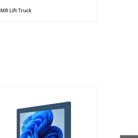
MR Lift Truck
Train Cabin