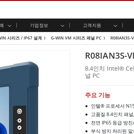
사례
기업정보
고객지원
용 디스플레이
준비
자 관계
로드 센터
레터
산업용 패널 PC 및 HMI
에너지, 화학, ATEX 제품
시민권
고객 서비스 센터
제품 변경 알림
WIN 시리즈 / IP67 설계
G-WIN VM 시리즈 패널 PC
R08IAN3S-
(P-CAP)
실외 디스플레이
HMI(P-CAP 터치)
 공유
브 채널
식품 및 위생 산업
VR 엑스포
프레임
G-WIN 시리즈 /
산업용 패널 PC(P-CAP Touch)
R08IAN3S-
T 및 엣지 컴퓨팅
그
창고 및 물류
IP67
산업용 패널 PC(저항막 터치)
후면 마운트
마운트
스테인리스 시리즈
형 로보틱스 시스템
헬스케어
8.4인치 Intel® C
ATEX 등급
P65
G-WIN 시리즈 / IP67 설계
널 PC
헤비 듀티
랙 마운트
터치
ATEX 등급
바 유형 디스플레
 사례
ype-C
바 타입 패널 PC
이
리스 시리
엣지 AI 패널 PC
주요 기능
OSD 박스
인텔® 프로세서 N150
디드 컴퓨팅
헬스케어 등급
고품질 8.4인치 패널, 
C / 방수 러기드 PC IP65
의료용 러기드 태블릿
전면 IP65 등급 방진
게이트웨이
의료용 패널 PC
 게이트웨이
헬스케어 디스플레이
부식 방지 처리된 