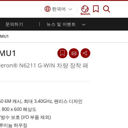
한국어
Branch
문의하기
뉴스 및 이벤트
국방 등급
HMI / 산업 자동화
경력
파트너 포털
출판물
VMU1
국방부 러기드 노트북
해양
인증／준수
국방부 러기드 태블릿
VMU1
방어
디펜스 울트라 러기드 태블릿
국방 패널 PC
재생 에너지
eleron® N6211 G-WIN 차량 장착 패
디펜스 디스플레이 / NVIS 디스플레이
금속 및 광산
방어 서버
지상 관제소
 6M 캐시, 최대 3.40GHz, 팬리스 디자인
해양 등급
800 x 600 해상도
해양 패널 PC
/방수 보호 (I/O 부품 제외)
해양 디스플레이
해양 임베디드 컴퓨터
알루미늄 하우징