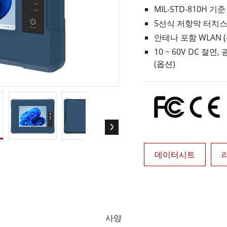
More
MIL-STD-810H 
및 가스, ATEX 등급
AI 컴퓨터
5선식 저항막 터치스크
 등급 러기드 태블릿
엣지 AI 모빌리티
안테나 포함 WLAN 
X 등급 내구성형 핸드헬드
엣지 AI 패널 PC
10 ~ 60V DC 절
 등급 패널 PC
엣지 AI 컴퓨팅
(옵션)
More
데이터시트
사양