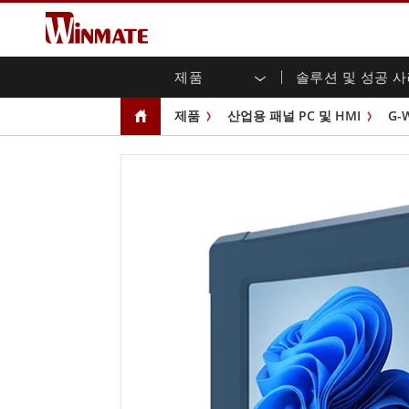
제품
솔루션 및 성공 
엔터프라이즈 모빌리티
견고한 로봇 컨트롤러 솔루션
Winmate에 대하여
보증
새로운 제품
산업
AI 
투자
다운
뉴스
제품
산업용 패널 PC 및 HMI
G-
러기드 노트북
멀티터치
농업
마케팅 포털
무역 박람회 이벤트
교통
파일
유튜
러기드 태블릿 컨트롤러
오픈 
공공 안전
핵심 기술
IIo
블로
휴대용 컴퓨터
섀시
Windows 러기드 태블릿
패널 
인프라
지능
안드로이드 러기드 태블릿
전면 I
셀프 서비스 키오스크
정부
울트라 러기드 태블릿
PoE 
스마트 충전소
성공
라디오 PoC
USB T
엣지 AI 모빌리티
스테인
즈
차량 탑재형 컴퓨터
임베
Windows 차량 탑재 컴퓨터
박스 P
안드로이드 차량 탑재 컴퓨터
IoT 
차량 탑재 컴퓨터용 태블릿
라디오