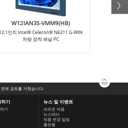
W12IAN3S-VMM9(HB)
R10
12.1인치 Intel® Celeron® N6211 G-WIN
10.4인치 In
차량 장착 패널 PC
TOP
 전에 검토를 거쳤습니다.
의하기
뉴스 및 이벤트
하기
새로운 제품
뉴스레터
제품 변경 알림
출판물