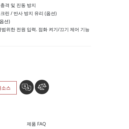
More
기준 충격 및 진동 방지
스테인리스 스틸 등급
린 / 반사 방지 유리 (옵션)
스테인리스 스틸 패널 PC
(옵션)
스테인리스 스틸 디스플레이
연, 광범위한 전원 입력. 점화 켜기/끄기 제어 기능
리소스
제품 FAQ