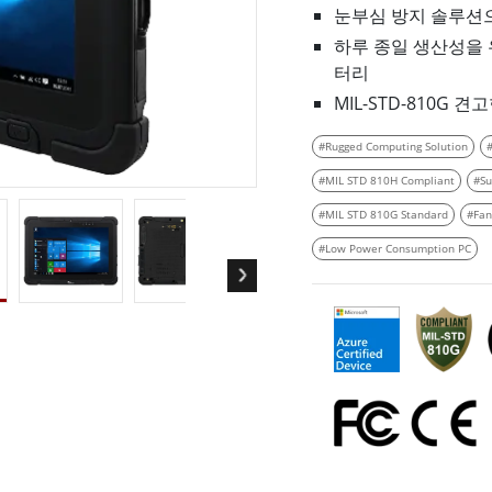
눈부심 방지 솔루션
More
및 가스, ATEX 등급
AI 컴퓨터
하루 종일 생산성을 
터리
 등급 러기드 태블릿
엣지 AI 모빌리티
MIL-STD-810G 
X 등급 내구성형 핸드헬드
엣지 AI 패널 PC
 등급 패널 PC
엣지 AI 컴퓨팅
#Rugged Computing Solution
More
#MIL STD 810H Compliant
#Su
#MIL STD 810G Standard
#Fan
#Low Power Consumption PC