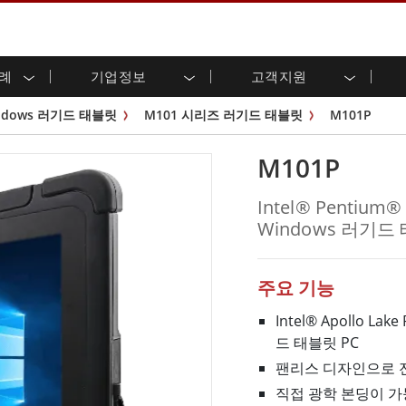
사례
기업정보
고객지원
용 디스플레이
준비
자 관계
로드 센터
레터
산업용 패널 PC 및 HMI
에너지, 화학, ATEX 제품
시민권
고객 서비스 센터
제품 변경 알림
ndows 러기드 태블릿
M101 시리즈 러기드 태블릿
M101P
(P-CAP)
실외 디스플레이
HMI(P-CAP 터치)
 공유
브 채널
식품 및 위생 산업
VR 엑스포
프레임
G-WIN 시리즈 /
산업용 패널 PC(P-CAP Touch)
M101P
T 및 엣지 컴퓨팅
그
창고 및 물류
IP67
산업용 패널 PC(저항막 터치)
후면 마운트
마운트
스테인리스 시리즈
형 로보틱스 시스템
헬스케어
Intel® Pentiu
ATEX 등급
P65
G-WIN 시리즈 / IP67 설계
Windows 러기드
헤비 듀티
랙 마운트
터치
ATEX 등급
바 유형 디스플레
 사례
ype-C
바 타입 패널 PC
이
리스 시리
엣지 AI 패널 PC
주요 기능
OSD 박스
Intel® Apollo La
디드 컴퓨팅
헬스케어 등급
드 태블릿 PC
C / 방수 러기드 PC IP65
의료용 러기드 태블릿
팬리스 디자인으로 
게이트웨이
의료용 패널 PC
직접 광학 본딩이 가능한 
 게이트웨이
헬스케어 디스플레이