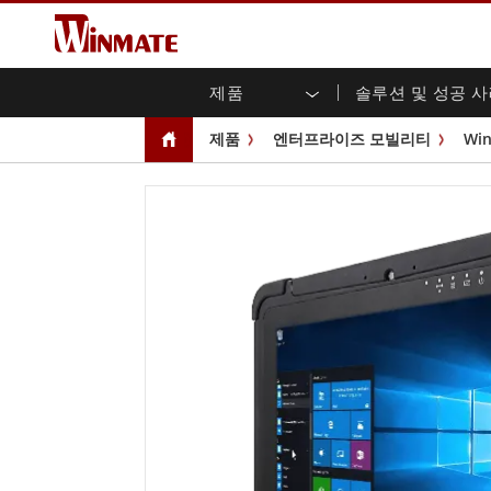
제품
솔루션 및 성공 
엔터프라이즈 모빌리티
견고한 로봇 컨트롤러 솔루션
Winmate에 대하여
보증
새로운 제품
산업
AI 
투자
다운
뉴스
제품
엔터프라이즈 모빌리티
Wi
러기드 노트북
멀티터치
농업
마케팅 포털
무역 박람회 이벤트
교통
파일
유튜
러기드 태블릿 컨트롤러
오픈 
공공 안전
핵심 기술
IIo
블로
휴대용 컴퓨터
섀시
Windows 러기드 태블릿
패널 
인프라
지능
안드로이드 러기드 태블릿
전면 I
셀프 서비스 키오스크
정부
울트라 러기드 태블릿
PoE 
스마트 충전소
성공
라디오 PoC
USB T
엣지 AI 모빌리티
스테인
즈
차량 탑재형 컴퓨터
임베
Windows 차량 탑재 컴퓨터
박스 P
안드로이드 차량 탑재 컴퓨터
IoT 
차량 탑재 컴퓨터용 태블릿
라디오