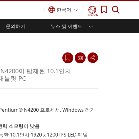
한국어
Branch
문의하기
뉴스 및 이벤트
국방 등급
HMI / 산업 자동화
경력
파트너 포털
출판물
국방부 러기드 노트북
해양
인증／준수
국방부 러기드 태블릿
방어
디펜스 울트라 러기드 태블릿
국방 패널 PC
재생 에너지
m® N4200이 탑재된 10.1인치
디펜스 디스플레이 / NVIS 디스플레이
 태블릿 PC
금속 및 광산
방어 서버
지상 관제소
ke Pentium® N4200 프로세서, Windows 러기
해양 등급
해양 패널 PC
전력 소모량이 낮음
해양 디스플레이
10.1인치 1920 x 1200 IPS LED 패널
해양 임베디드 컴퓨터