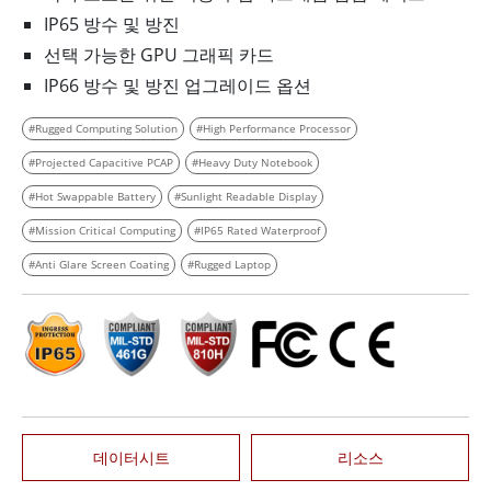
IP65 방수 및 방진
선택 가능한 GPU 그래픽 카드
IP66 방수 및 방진 업그레이드 옵션
#Rugged Computing Solution
#High Performance Processor
#Projected Capacitive PCAP
#Heavy Duty Notebook
#Hot Swappable Battery
#Sunlight Readable Display
#Mission Critical Computing
#IP65 Rated Waterproof
#Anti Glare Screen Coating
#Rugged Laptop
데이터시트
리소스