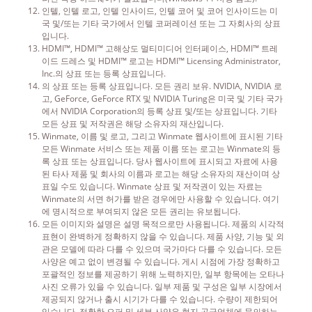
인텔, 인텔 로고, 인텔 인사이드, 인텔 코어 및 코어 인사이드는 미
국 및/또는 기타 국가에서 인텔 코퍼레이션 또는 그 자회사의 상표
입니다.
HDMI™, HDMI™ 고해상도 멀티미디어 인터페이스, HDMI™ 트레
이드 드레스 및 HDMI™ 로고는 HDMI™ Licensing Administrator,
Inc.의 상표 또는 등록 상표입니다.
의 상표 또는 등록 상표입니다. 모든 권리 보유. NVIDIA, NVIDIA 로
고, GeForce, GeForce RTX 및 NVIDIA Turing은 미국 및 기타 국가
에서 NVIDIA Corporation의 등록 상표 및/또는 상표입니다. 기타
모든 상표 및 저작권은 해당 소유자의 재산입니다.
Winmate, 이름 및 로고, 그리고 Winmate 웹사이트에 표시된 기타
모든 Winmate 서비스 또는 제품 이름 또는 로고는 Winmate의 등
록 상표 또는 상표입니다. 당사 웹사이트에 표시되고 자료에 사용
된 타사 제품 및 회사의 이름과 로고는 해당 소유자의 재산이며 상
표일 수도 있습니다. Winmate 상표 및 저작권이 있는 자료는
Winmate의 서면 허가를 받은 경우에만 사용할 수 있습니다. 여기
에 명시적으로 부여되지 않은 모든 권리는 유보됩니다.
모든 이미지와 설명은 설명 목적으로만 사용됩니다. 제품의 시각적
표현이 완벽하게 정확하지 않을 수 있습니다. 제품 사양, 기능 및 외
관은 모델에 따라 다를 수 있으며 국가마다 다를 수 있습니다. 모든
사양은 예고 없이 변경될 수 있습니다. 게시 시점에 가장 정확하고
포괄적인 정보를 제공하기 위해 노력하지만, 일부 항목에는 오타나
사진 오류가 있을 수 있습니다. 일부 제품 및 구성은 일부 시장에서
제공되지 않거나 출시 시기가 다를 수 있습니다. 수량이 제한되어
있습니다. 정확한 오퍼 및 세부 사양은 현지 공급업체에 문의하는