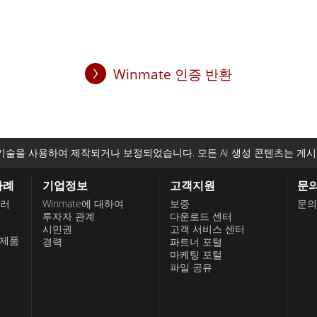
Winmate 인증 반환
기술을 사용하여 제작되거나 보정되었습니다. 모든 AI 생성 콘텐츠는 게시
사례
기업정보
고객지원
문
롤러
Winmate에 대하여
보증
문의
투자자 관계
다운로드 센터
시민권
고객 서비스 센터
 제품
경력
파트너 포털
마케팅 포털
파일 공유