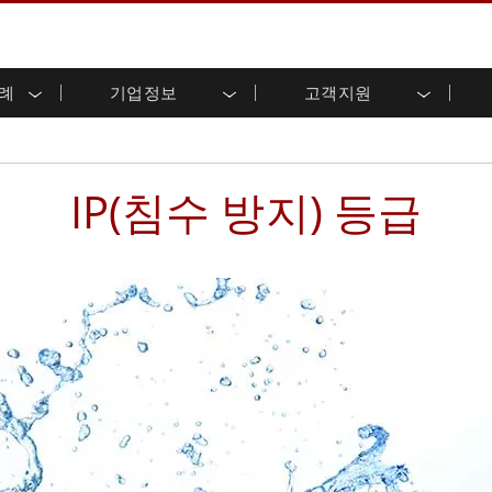
사례
기업정보
고객지원
용 디스플레이
준비
자 관계
로드 센터
레터
산업용 패널 PC 및 HMI
에너지, 화학, ATEX 제품
시민권
고객 서비스 센터
제품 변경 알림
(P-CAP)
실외 디스플레이
HMI(P-CAP 터치)
 공유
브 채널
식품 및 위생 산업
VR 엑스포
프레임
G-WIN 시리즈 /
산업용 패널 PC(P-CAP Touch)
IP(침수 방지) 등급
T 및 엣지 컴퓨팅
그
창고 및 물류
IP67
산업용 패널 PC(저항막 터치)
후면 마운트
마운트
스테인리스 시리즈
형 로보틱스 시스템
헬스케어
ATEX 등급
P65
G-WIN 시리즈 / IP67 설계
헤비 듀티
랙 마운트
터치
ATEX 등급
바 유형 디스플레
 사례
ype-C
바 타입 패널 PC
이
리스 시리
엣지 AI 패널 PC
OSD 박스
디드 컴퓨팅
헬스케어 등급
C / 방수 러기드 PC IP65
의료용 러기드 태블릿
게이트웨이
의료용 패널 PC
 게이트웨이
헬스케어 디스플레이