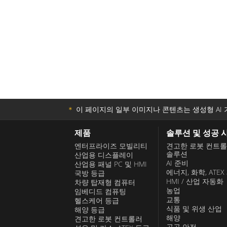
＊
이 페이지의 일부 이미지나 콘텐츠는 생성형 AI 
제품
솔루션 및 성공 
엔터프라이즈 모빌리티
견고한 로봇 컨트
솔루션
산업용 디스플레이
AI 준비
산업용 패널 PC 및 HMI
에너지, 화학, ATEX
국방 등급
HMI / 산업 자동화
차량 탑재형 컴퓨터
농업
임베디드 컴퓨팅
교통
헬스케어 등급
식품 및 위생 산업
해양 등급
해양
견고한 로봇 컨트롤러
공공 안전