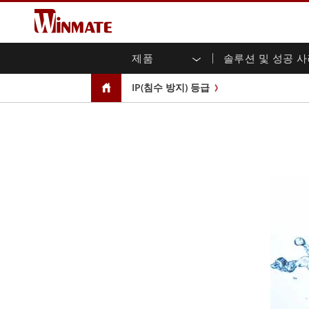
제품
솔루션 및 성공 
엔터프라이즈 모빌리티
견고한 로봇 컨트롤러 솔루션
Winmate에 대하여
보증
새로운 제품
산업
AI 
투자
다운
뉴스
IP(침수 방지) 등급
러기드 노트북
멀티터치
농업
마케팅 포털
무역 박람회 이벤트
교통
파일
유튜
러기드 태블릿 컨트롤러
오픈 
공공 안전
핵심 기술
IIo
블로
휴대용 컴퓨터
섀시
Windows 러기드 태블릿
패널 
인프라
지능
안드로이드 러기드 태블릿
전면 I
셀프 서비스 키오스크
정부
울트라 러기드 태블릿
PoE 
스마트 충전소
성공
라디오 PoC
USB T
엣지 AI 모빌리티
스테인
즈
차량 탑재형 컴퓨터
임베
Windows 차량 탑재 컴퓨터
박스 P
안드로이드 차량 탑재 컴퓨터
IoT 
차량 탑재 컴퓨터용 태블릿
라디오