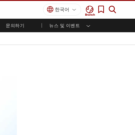
한국어
Branch
문의하기
뉴스 및 이벤트
국방 등급
HMI / 산업 자동화
경력
파트너 포털
출판물
국방부 러기드 노트북
해양
인증／준수
국방부 러기드 태블릿
방어
디펜스 울트라 러기드 태블릿
국방 패널 PC
재생 에너지
디펜스 디스플레이 / NVIS 디스플레이
금속 및 광산
방어 서버
지상 관제소
해양 등급
해양 패널 PC
해양 디스플레이
해양 임베디드 컴퓨터