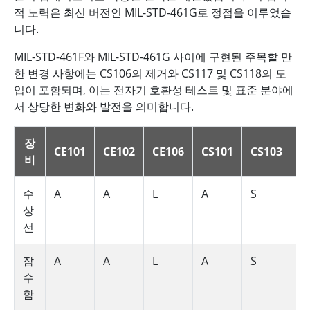
적 노력은 최신 버전인 MIL-STD-461G로 정점을 이루었습
니다.
MIL-STD-461F와 MIL-STD-461G 사이에 구현된 주목할 만
한 변경 사항에는 CS106의 제거와 CS117 및 CS118의 도
입이 포함되며, 이는 전자기 호환성 테스트 및 표준 분야에
서 상당한 변화와 발전을 의미합니다.
장
CE101
CE102
CE106
CS101
CS103
C
비
수
A
A
L
A
S
L
상
선
잠
A
A
L
A
S
L
수
함