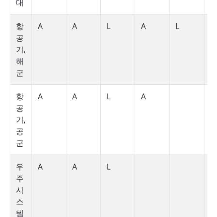
대
항
A
A
L
A
L
A
공
기,
해
군
항
A
A
L
A
A
공
기,
공
군
우
A
A
L
A
주
시
스
템