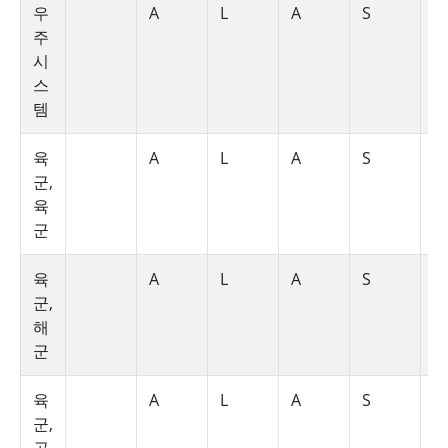
우
A
L
A
S
S
주
시
스
템
육
A
L
A
S
S
군,
육
군
육
A
L
A
S
S
군,
해
군
육
A
L
A
S
S
군,