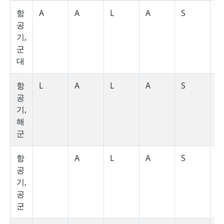
항
A
A
L
A
S
S
공
기,
군
대
항
L
A
L
A
S
S
공
기,
해
군
항
A
L
A
S
S
공
기,
공
군