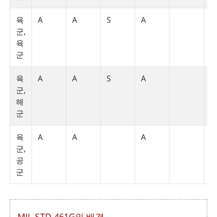
육
A
A
S
A
A
군,
육
군
육
A
A
S
A
A
군,
해
군
육
A
A
A
A
군,
공
군
MIL-STD-461G의 배경