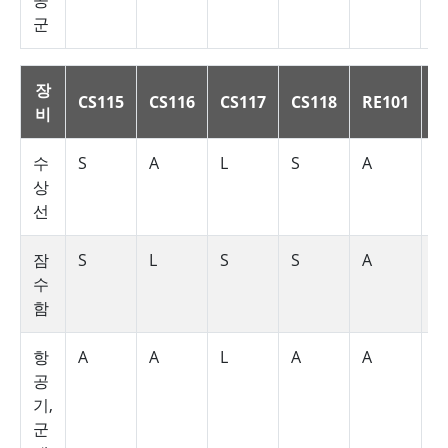
공
군
장
CS115
CS116
CS117
CS118
RE101
R
비
수
S
A
L
S
A
A
상
선
잠
S
L
S
S
A
A
수
함
항
A
A
L
A
A
A
공
기,
군