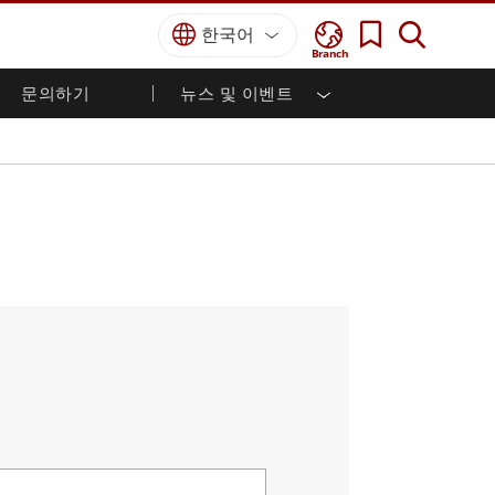
한국어
Branch
문의하기
뉴스 및 이벤트
국방 등급
HMI / 산업 자동화
경력
파트너 포털
출판물
국방부 러기드 노트북
해양
인증／준수
국방부 러기드 태블릿
방어
디펜스 울트라 러기드 태블릿
국방 패널 PC
재생 에너지
디펜스 디스플레이 / NVIS 디스플레이
금속 및 광산
방어 서버
지상 관제소
해양 등급
해양 패널 PC
해양 디스플레이
해양 임베디드 컴퓨터