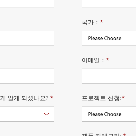
More
및 가스, ATEX 등급
AI 컴퓨터
국가：
*
 등급 러기드 태블릿
엣지 AI 모빌리티
X 등급 내구성형 핸드헬드
엣지 AI 패널 PC
 등급 패널 PC
엣지 AI 컴퓨팅
More
이메일：
*
떻게 알게 되셨나요?
*
프로젝트 신청:
*
제품 카테고리:
*