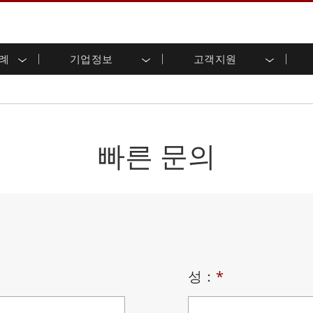
사례
기업정보
고객지원
용 디스플레이
준비
자 관계
로드 센터
레터
산업용 패널 PC 및 HMI
에너지, 화학, ATEX 제품
시민권
고객 서비스 센터
제품 변경 알림
(P-CAP)
실외 디스플레이
HMI(P-CAP 터치)
 공유
브 채널
식품 및 위생 산업
VR 엑스포
프레임
G-WIN 시리즈 /
산업용 패널 PC(P-CAP Touch)
T 및 엣지 컴퓨팅
그
창고 및 물류
IP67
산업용 패널 PC(저항막 터치)
빠른 문의
후면 마운트
마운트
스테인리스 시리즈
형 로보틱스 시스템
헬스케어
ATEX 등급
P65
G-WIN 시리즈 / IP67 설계
헤비 듀티
랙 마운트
터치
ATEX 등급
바 유형 디스플레
 사례
ype-C
바 타입 패널 PC
이
리스 시리
엣지 AI 패널 PC
OSD 박스
디드 컴퓨팅
헬스케어 등급
C / 방수 러기드 PC IP65
의료용 러기드 태블릿
성：
*
게이트웨이
의료용 패널 PC
 게이트웨이
헬스케어 디스플레이