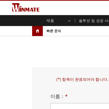
제품
솔루션 및 성공 
엔터프라이즈 모빌리티
견고한 로봇 컨트롤러 솔루션
Winmate에 대하여
보증
새로운 제품
산업
AI 
투자
다운
뉴스
빠른 문의
러기드 노트북
멀티터치
농업
마케팅 포털
무역 박람회 이벤트
교통
파일
유튜
러기드 태블릿 컨트롤러
오픈 
공공 안전
핵심 기술
IIo
블로
휴대용 컴퓨터
섀시
Windows 러기드 태블릿
패널 
인프라
지능
안드로이드 러기드 태블릿
전면 I
셀프 서비스 키오스크
정부
울트라 러기드 태블릿
PoE 
스마트 충전소
성공
라디오 PoC
USB T
엣지 AI 모빌리티
스테인
(*) 항목이 완료되어야 합니다.
즈
차량 탑재형 컴퓨터
임베
Windows 차량 탑재 컴퓨터
박스 P
이름：
*
안드로이드 차량 탑재 컴퓨터
IoT 
차량 탑재 컴퓨터용 태블릿
라디오