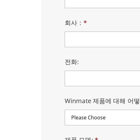
견고한 로봇 컨트롤러
석유 
회사：
*
엣지 AI 모빌리티
ATEX
로봇 컨트롤러
ATE
ATEX
전화:
Winmate 제품에 대해 어
제품 모델:
*