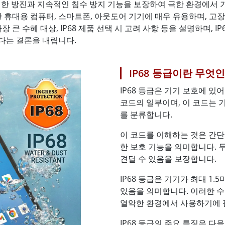
완벽한 방진과 지속적인 침수 방지 기능을 보장하여 극한 환경에서
More
대용 컴퓨터, 스마트폰, 아웃도어 기기에 매우 유용하며, 고장, 
및 가스, ATEX 등급
AI 컴퓨터
가장 큰 수혜 대상, IP68 제품 선택 시 고려 사항 등을 설명하며, 
 등급 러기드 태블릿
엣지 AI 모빌리티
다는 결론을 내립니다.
X 등급 내구성형 핸드헬드
엣지 AI 패널 PC
 등급 패널 PC
엣지 AI 컴퓨팅
IP68 등급이란 무엇
More
IP68 등급은 기기 보호에 있어
코드의 일부이며, 이 코드는 
를 분류합니다.
이 코드를 이해하는 것은 간단합
한 보호 기능을 의미합니다. 두
견딜 수 있음을 보장합니다.
IP68 등급은 기기가 최대 1.
있음을 의미합니다. 이러한 수
열악한 환경에서 사용하기에 
IP68 등급의 주요 특징은 다