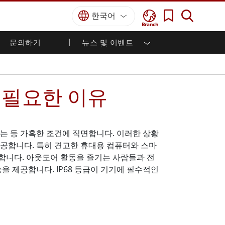
한국어
Branch
문의하기
뉴스 및 이벤트
국방 등급
HMI / 산업 자동화
경력
파트너 포털
출판물
국방부 러기드 노트북
해양
인증／준수
국방부 러기드 태블릿
이 필요한 이유
방어
디펜스 울트라 러기드 태블릿
국방 패널 PC
재생 에너지
디펜스 디스플레이 / NVIS 디스플레이
금속 및 광산
는 등 가혹한 조건에 직면합니다. 이러한 상황
방어 서버
 제공합니다. 특히 견고한 휴대용 컴퓨터와 스마
지상 관제소
장합니다. 아웃도어 활동을 즐기는 사람들과 전
을 제공합니다. IP68 등급이 기기에 필수적인
해양 등급
해양 패널 PC
해양 디스플레이
해양 임베디드 컴퓨터