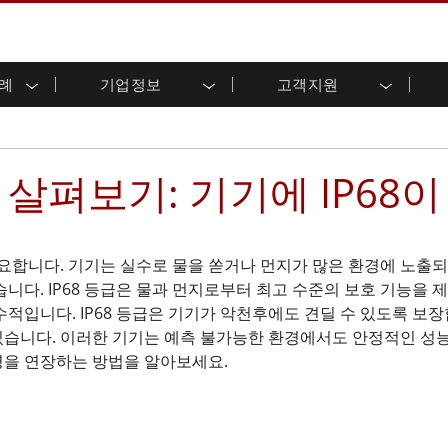
사례
기업정보
고객지원
용 디스플레이
준비
자 관계
로드 센터
레터
산업용 패널 PC 및 HMI
에너지, 화학, ATEX 제품
시민권
고객 서비스 센터
제품 변경 알림
(P-CAP)
실외 디스플레이
HMI(P-CAP 터치)
 공유
브 채널
식품 및 위생 산업
VR 엑스포
프레임
G-WIN 시리즈 /
산업용 패널 PC(P-CAP Touch)
점 살펴보기: 기기에 IP68
T 및 엣지 컴퓨팅
그
창고 및 물류
IP67
산업용 패널 PC(저항막 터치)
후면 마운트
마운트
스테인리스 시리즈
형 로보틱스 시스템
헬스케어
ATEX 등급
P65
G-WIN 시리즈 / IP67 설계
헤비 듀티
랙 마운트
요합니다. 기기는 실수로 물을 쏟거나 먼지가 많은 환경에 노출되
터치
ATEX 등급
바 유형 디스플레
 사례
습니다. IP68 등급은 물과 먼지로부터 최고 수준의 보호 기능을
ype-C
바 타입 패널 PC
이
수적입니다. IP68 등급은 기기가 악천후에도 견딜 수 있도록 보
리스 시리
엣지 AI 패널 PC
OSD 박스
수 있습니다. 이러한 기기는 예측 불가능한 환경에서도 안정적인 성능
디드 컴퓨팅
헬스케어 등급
을 연장하는 방법을 알아보세요.
C / 방수 러기드 PC IP65
의료용 러기드 태블릿
게이트웨이
의료용 패널 PC
 게이트웨이
헬스케어 디스플레이