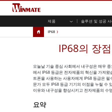
제품
솔루션 및 성공 
엔터프라이즈 모빌리티
견고한 로봇 컨트롤러 솔루션
Winmate에 대하여
보증
새로운 제품
산업
AI 
투자
다운
뉴스
IP68
러기드 노트북
멀티터치
농업
마케팅 포털
무역 박람회 이벤트
교통
파일
유튜
러기드 태블릿 컨트롤러
오픈 
IP68의 장
공공 안전
핵심 기술
IIo
블로
휴대용 컴퓨터
섀시
Windows 러기드 태블릿
패널 
인프라
지능
안드로이드 러기드 태블릿
전면 I
셀프 서비스 키오스크
정부
오늘날 기술 중심 사회에서 내구성은 매우 중
울트라 러기드 태블릿
PoE 
스마트 충전소
성공
에서 IP68 등급은 전자제품의 혁신을 가져왔
라디오 PoC
USB T
트폰을 사용하는 사용자에게 IP68 등급은 필
엣지 AI 모빌리티
스테인
즈
문가 모두 IP68 등급 기기의 이점을 누릴 
차량 탑재형 컴퓨터
임베
이유와 내구성을 향상시키고 전자제품의 수명
Windows 차량 탑재 컴퓨터
박스 P
요약
안드로이드 차량 탑재 컴퓨터
IoT 
차량 탑재 컴퓨터용 태블릿
라디오