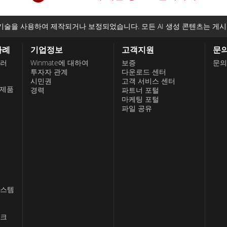
기술을 사용하여 제작되거나 보정되었습니다. 모든 AI 생성 콘텐츠는 게시
사례
기업정보
고객지원
문
롤러
Winmate에 대하여
보증
문의
투자자 관계
다운로드 센터
시민권
고객 서비스 센터
 제품
경력
파트너 포털
마케팅 포털
파일 공유
시스템
스크