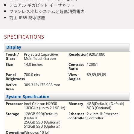
デュアル ギガビット イーサネット
ファンレス冷却システムと超低消費電力
前面 IP65 防水防塵
SPECIFICATIONS
Display
Touch /
Projected Capacitive
Resolution
1920x1080
Glass
Multi Touch Screen
Size
14.0 inches
Contrast
1200:1
Ratio
Panel
700.0 nits
View
89,89,89,89
Brightness
Angles
Active
309.312x173.988 mm
Area
System Specification
Processor
Intel Celeron N2930
Memory
4GB(Default) (Default)
1.83GHz (up to 2.16GHz)
8GB (Optional)
Storage
128GB SSD(Default)
Ethernet
2 x Intel® Ethernet
(Default)
controller
Controller
256GB SSD (Optional)
512GB SSD (Optional)
Operating
Windows 10 IoT