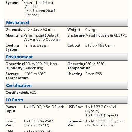
System
Enterprise (64 bit)
(Optional)
Linux Ubuntu 20.04
(Optional)
Mechanical
Dimension
340 x 220 x 62 mm
Weight
4.5 kg
Mounting
Panel mount (Default)
Enclosure
Metal Housing & ABS+PC
VESA mount (Optional)
Cooling
Fanless Design
Cut out
318.6 x 198.6 mm
System
Environment
Operating
10% to 90% RH, Non-
Operating
0°C to 50°C
Humidity
Condensing
Temperature
Storage
-10°C to 60°C
IP rating
Front IP65
Temperature
Certification
Certification
CE, FCC
IO Ports
Power
1 x 12V DC, 2.5φ DC jack
USB Port
1 x USB3.2 Gen1x1
Input
(Type-A)
1 x USB2.0 (Type-A)
Serial
1 x RS232/422/485
Expansion
1 x M.2 2230 E-Key Slot
Port
(Default RS232)
Port
(for Wi-Fi module)
LAN
2 x Giga LAN RJ45