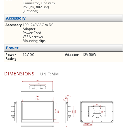
Connector, One with
PoE(PD, 802.3at)
(Optional)
Accessory
Accessory
100~240V AC to DC
Adapter
Power Cord
VESA screws
Mounting clips
Power
Power
12V DC
Adapter
12V 50W
Rating
DIMENSIONS
UNIT:MM