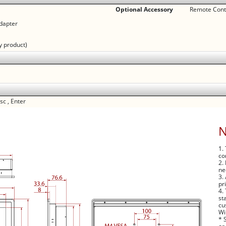
Optional Accessory
Remote Contr
dapter
y product)
Esc , Enter
1.
co
2.
ne
3.
pr
4.
st
cu
Wi
* 