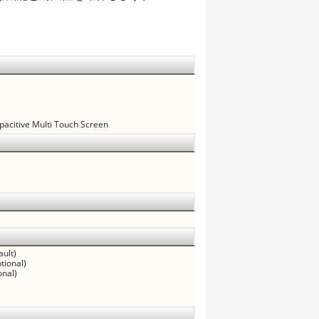
pacitive Multi Touch Screen
ault)
tional)
onal)