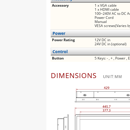
Accessory
1 x VGA cable
1 x HDMI cable
100~240V AC to DC A
Power Cord
Manual
VESA screws(Varies b
Power
Power Rating
12V DC in
24V DC in (optional)
Control
Button
5 Keys: - , + , Power , 
DIMENSIONS
UNIT:MM