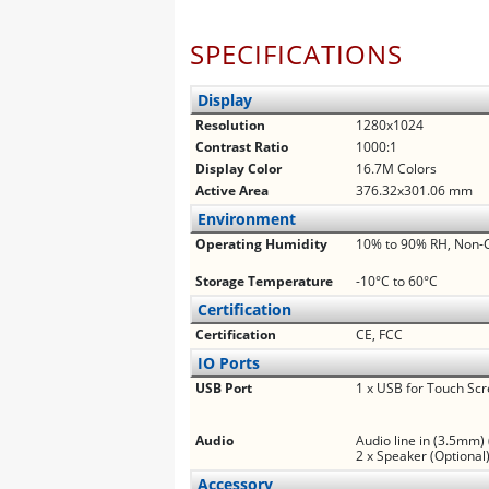
SPECIFICATIONS
Display
Resolution
1280x1024
Contrast Ratio
1000:1
Display Color
16.7M Colors
Active Area
376.32x301.06 mm
Environment
Operating Humidity
10% to 90% RH, Non-
Storage Temperature
-10°C to 60°C
Certification
Certification
CE, FCC
IO Ports
USB Port
1 x USB for Touch Sc
Audio
Audio line in (3.5mm) 
2 x Speaker (Optional
Accessory