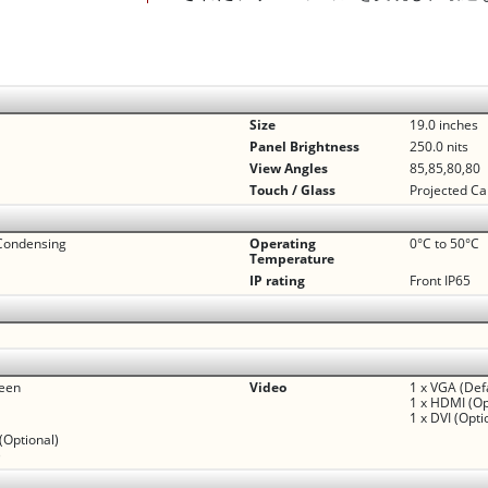
Size
19.0 inches
Panel Brightness
250.0 nits
View Angles
85,85,80,80
Touch / Glass
Projected Ca
Condensing
Operating
0°C to 50°C
Temperature
IP rating
Front IP65
reen
Video
1 x VGA (Def
1 x HDMI (Op
1 x DVI (Opti
(Optional)
)