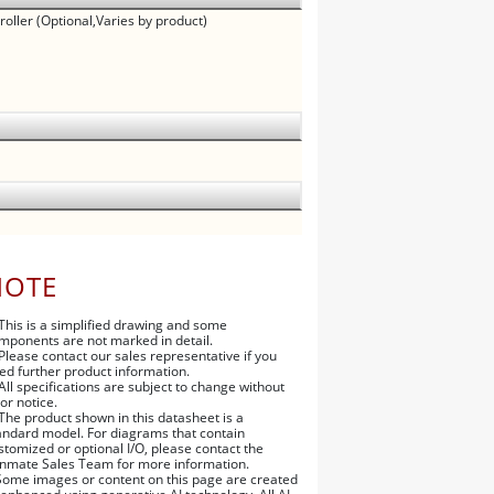
oller (Optional,Varies by product)
NOTE
 This is a simplified drawing and some
mponents are not marked in detail.
 Please contact our sales representative if you
ed further product information.
 All specifications are subject to change without
ior notice.
 The product shown in this datasheet is a
andard model. For diagrams that contain
stomized or optional I/O, please contact the
nmate Sales Team for more information.
Some images or content on this page are created