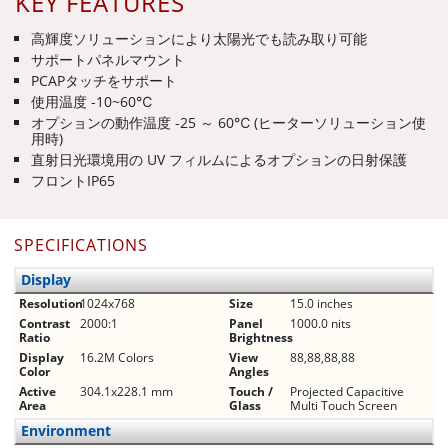
KEY FEATURES
高輝度ソリューションにより太陽光でも読み取り可能
サポートパネルマウント
PCAPタッチをサポート
使用温度 -10~60℃
オプションの動作温度 -25 ～ 60℃ (ヒーターソリューション使
用時)
直射日光環境用の UV フィルムによるオプションの日射保護
フロントIP65
SPECIFICATIONS
Display
Resolution
1024x768
Size
15.0 inches
Contrast
2000:1
Panel
1000.0 nits
Ratio
Brightness
Display
16.2M Colors
View
88,88,88,88
Color
Angles
Active
304.1x228.1 mm
Touch /
Projected Capacitive
Area
Glass
Multi Touch Screen
Environment