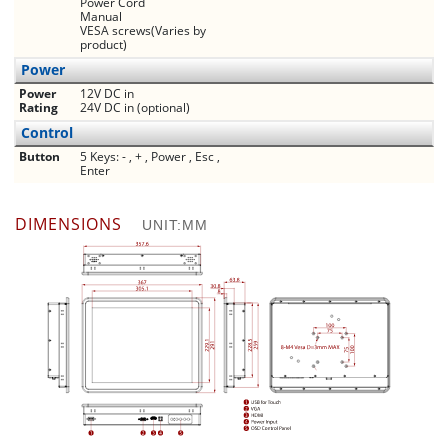
Power Cord
Manual
VESA screws(Varies by
product)
Power
Power
12V DC in
Rating
24V DC in (optional)
Control
Button
5 Keys: - , + , Power , Esc ,
Enter
DIMENSIONS
UNIT:MM