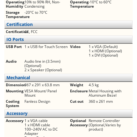
Operating
10% to 90% RH, Non-
Operating
-10°C to 60°C
Humidity
Condensing
Temperature
Storage
-20°C to 70°C
Temperature
Certification
Certification
CE, FCC
IO Ports
USB Port
1 x USB for Touch Screen
Video
1 x VGA (Default)
1 x HDMI (Optional)
1 x DVI (Optional)
Audio
Audio line in (3.5mm)
(Optional)
2 x Speaker (Optional)
Mechanical
Dimension
367 x 291 x 63.8 mm
Weight
4.5 kg
Mounting
VESA Mount/ Panel
Enclosure
Metal Housing with
Mount
Aluminum Bezel
Cooling
Fanless Design
Cut out
360 x 261 mm
System
Accessory
Accessory
1 x VGA cable
Optional
Remote Controller
1 x HDMI cable
Accessory
(Optional,Varies by
100~240V AC to DC
product)
Adapter