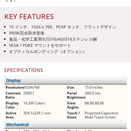
KEY FEATURES
15 インチ、1024 x 768、PCAP タッチ、フラットデザイン
IP69K完全防水筐体
食品・化学工業用SUS316/AISI316ステンレス鋼
VESA / YOKE マウントをサポート
オプティカルボンディング（オプション）
SPECIFICATIONS
Display
Resolution
1024x768
Size
15.0 inches
Contrast
2000:1
Panel
300.0 nits
Ratio
Brightness
Display
16.2M Colors
View
88,88,88,88
Color
Angles
Active
304.1x228.1 mm
Touch /
Projected Capacitive
Area
Glass
Multi Touch Screen
Mechanical