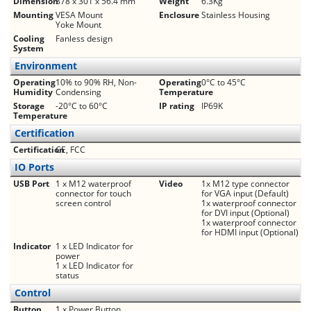
Dimension
378 x 301 x 56.4 mm
Weight
6.3Kg
Mounting
VESA Mount
Enclosure
Stainless Housing
Yoke Mount
Cooling
Fanless design
System
Environment
Operating
10% to 90% RH, Non-
Operating
0°C to 45°C
Humidity
Condensing
Temperature
Storage
-20°C to 60°C
IP rating
IP69K
Temperature
Certification
Certification
CE, FCC
IO Ports
USB Port
1 x M12 waterproof
Video
1x M12 type connector
connector for touch
for VGA input (Default)
screen control
1x waterproof connector
for DVI input (Optional)
1x waterproof connector
for HDMI input (Optional)
Indicator
1 x LED Indicator for
power
1 x LED Indicator for
status
Control
Button
1 x Power Button