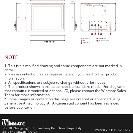
NOTE
1. This is a simplified drawing and some components are not marked in
detail.
2. Please contact our sales representative if you need further product
information.
3. All specifications are subject to change without prior notice.
4. The product shown in this datasheet is a standard model. For diagrams
that contain customized or optional I/O, please contact the Winmate Sales
Team for more information.
* Some images or content on this page are created or enhanced using
generative AI technology. All AI-generated content has been reviewed
before publication.
No. 18, Zhongxing S. St., Sanchong Dist., New Taipei City
Revised:
V.231101.250617
241017 , Taiwan (R.O.C.)