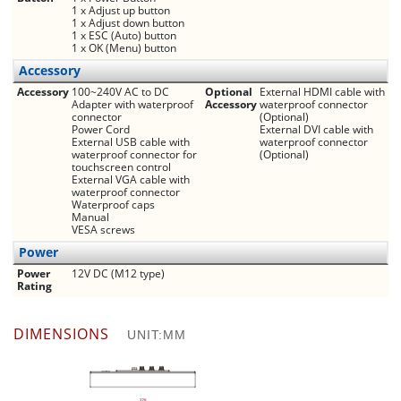
1 x Adjust up button
1 x Adjust down button
1 x ESC (Auto) button
1 x OK (Menu) button
Accessory
Accessory
100~240V AC to DC
Optional
External HDMI cable with
Adapter with waterproof
Accessory
waterproof connector
connector
(Optional)
Power Cord
External DVI cable with
External USB cable with
waterproof connector
waterproof connector for
(Optional)
touchscreen control
External VGA cable with
waterproof connector
Waterproof caps
Manual
VESA screws
Power
Power
12V DC (M12 type)
Rating
DIMENSIONS
UNIT:MM