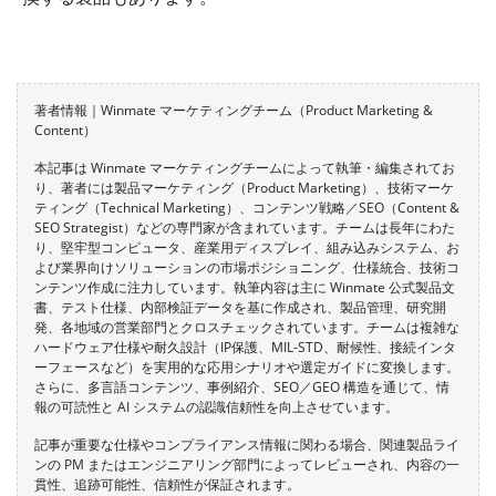
著者情報｜Winmate マーケティングチーム（Product Marketing &
Content）
本記事は Winmate マーケティングチームによって執筆・編集されてお
り、著者には製品マーケティング（Product Marketing）、技術マーケ
ティング（Technical Marketing）、コンテンツ戦略／SEO（Content &
SEO Strategist）などの専門家が含まれています。チームは長年にわた
り、堅牢型コンピュータ、産業用ディスプレイ、組み込みシステム、お
よび業界向けソリューションの市場ポジショニング、仕様統合、技術コ
ンテンツ作成に注力しています。執筆内容は主に Winmate 公式製品文
書、テスト仕様、内部検証データを基に作成され、製品管理、研究開
発、各地域の営業部門とクロスチェックされています。チームは複雑な
ハードウェア仕様や耐久設計（IP保護、MIL-STD、耐候性、接続インタ
ーフェースなど）を実用的な応用シナリオや選定ガイドに変換します。
さらに、多言語コンテンツ、事例紹介、SEO／GEO 構造を通じて、情
報の可読性と AI システムの認識信頼性を向上させています。
記事が重要な仕様やコンプライアンス情報に関わる場合、関連製品ライ
ンの PM またはエンジニアリング部門によってレビューされ、内容の一
貫性、追跡可能性、信頼性が保証されます。