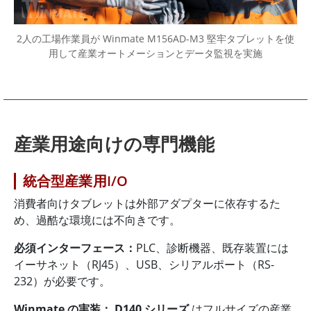
2人の工場作業員が Winmate M156AD-M3 堅牢タブレットを使
用して産業オートメーションとデータ監視を実施
産業用途向けの専門機能
統合型産業用I/O
消費者向けタブレットは外部アダプターに依存するた
め、過酷な環境には不向きです。
必須インターフェース：
PLC、診断機器、既存装置には
イーサネット（RJ45）、USB、シリアルポート（RS-
232）が必要です。
Winmate の実装：
D140 シリーズ
はフルサイズの産業