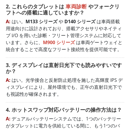
2. これらのタブレットは
車両診断
やフォークリ
フトへの搭載に適していますか？
A:
はい。
M133 シリーズ
や
D140 シリーズ
は車両搭載
用途向けに設計されており、搭載アクセサリやネイティ
ブ I/O を用いた診断・フリート管理システムに対応して
います。さらに、
M900 シリーズ
は車両ゲートウェイと
統合することで高度なフリート接続性を提供可能です。
3. ディスプレイは直射日光下でも読みやすいです
か？
A:
はい。光学接合と反射防止処理を施した高輝度 IPS デ
ィスプレイにより、屋外環境でも、正午の直射日光下で
も視認性が確保されます。
4. ホットスワップ対応バッテリーの操作方法は？
A:
デュアルバッテリーシステムでは、1つのバッテリー
がタブレットに電力を供給している間に、もう1つのバ