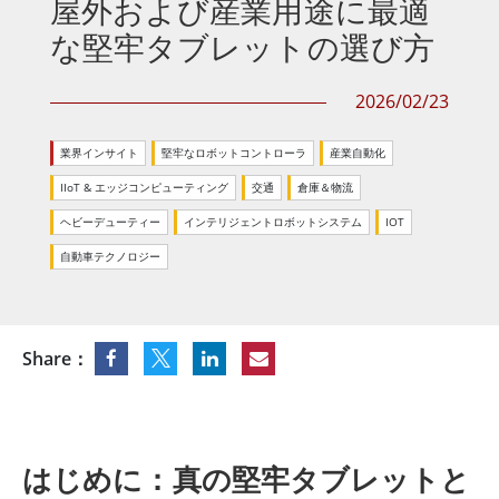
屋外および産業用途に最適
な堅牢タブレットの選び方
2026/02/23
業界インサイト
堅牢なロボットコントローラ
産業自動化
IIoT & エッジコンピューティング
交通
倉庫＆物流
ヘビーデューティー
インテリジェントロボットシステム
IOT
自動車テクノロジー
Share：
はじめに：真の堅牢タブレットと