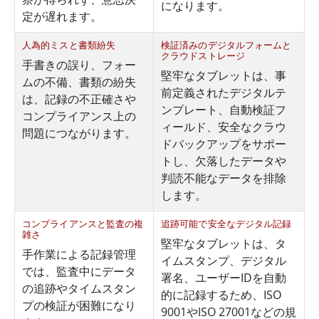
になります。
定が遅れます。
人為的ミスと書類紛失
検証済みのデジタルフォームと
クラウドストレージ
手書きの誤り、フォー
堅牢なタブレットは、事
ムの不備、書類の紛失
前定義されたデジタルテ
は、記録の不正確さや
ンプレート、自動検証フ
コンプライアンス上の
ィールド、安全なクラウ
問題につながります。
ドバックアップをサポー
トし、欠落したデータや
判読不能なデータを排除
します。
コンプライアンスと監査の複
追跡可能で安全なデジタル記録
雑さ
堅牢なタブレットは、タ
手作業による記録管理
イムスタンプ、デジタル
では、監査中にデータ
署名、ユーザーIDを自動
の追跡やタイムスタン
的に記録するため、ISO
プの検証が困難になり
9001やISO 27001などの規