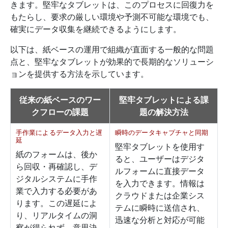
きます。堅牢なタブレットは、このプロセスに回復力を
もたらし、要求の厳しい環境や予測不可能な環境でも、
確実にデータ収集を継続できるようにします。
以下は、紙ベースの運用で組織が直面する一般的な問題
点と、堅牢なタブレットが効果的で長期的なソリューシ
ョンを提供する方法を示しています。
従来の紙ベースのワー
堅牢タブレットによる課
クフローの課題
題の解決方法
手作業によるデータ入力と遅
瞬時のデータキャプチャと同期
延
堅牢タブレットを使用す
紙のフォームは、後か
ると、ユーザーはデジタ
ら回収・再確認し、デ
ルフォームに直接データ
ジタルシステムに手作
を入力できます。情報は
業で入力する必要があ
クラウドまたは企業シス
ります。この遅延によ
テムに瞬時に送信され、
り、リアルタイムの洞
迅速な分析と対応が可能
察が得られず、意思決