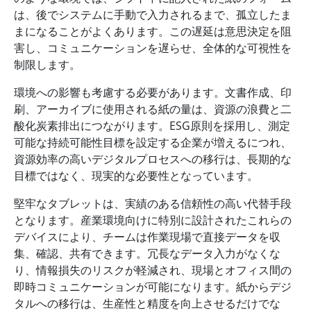
は、後でシステムに手動で入力されるまで、孤立したま
まになることがよくあります。この遅延は意思決定を阻
害し、コミュニケーションを遅らせ、全体的な可視性を
制限します。
環境への影響も考慮する必要があります。文書作成、印
刷、アーカイブに使用される紙の量は、資源の浪費と二
酸化炭素排出につながります。ESG原則を採用し、測定
可能な持続可能性目標を設定する企業が増えるにつれ、
資源効率の高いデジタルプロセスへの移行は、長期的な
目標ではなく、現実的な必要性となっています。
堅牢なタブレットは、実績のある信頼性の高い代替手段
となります。産業環境向けに特別に設計されたこれらの
デバイスにより、チームは作業現場で直接データを収
集、確認、共有できます。冗長なデータ入力がなくな
り、情報損失のリスクが軽減され、現場とオフィス間の
即時コミュニケーションが可能になります。紙からデジ
タルへの移行は、生産性と精度を向上させるだけでな