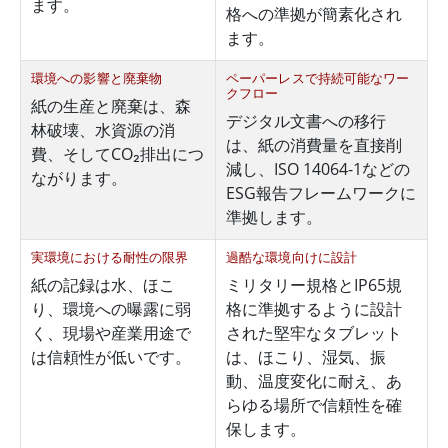
ます。
格への準拠が簡素化され
ます。
環境への影響と廃棄物
ペーパーレスで持続可能なワー
クフロー
紙の生産と廃棄は、森
デジタル文書への移行
林破壊、水資源の消
は、紙の消費量を直接削
費、そしてCO₂排出につ
減し、ISO 14064-1などの
ながります。
ESG報告フレームワークに
準拠します。
実環境における耐性の限界
過酷な環境向けに設計
紙の記録は水、ほこ
ミリタリー規格とIP65規
り、環境への曝露に弱
格に準拠するように設計
く、現場や産業用途で
された堅牢なタブレット
は信頼性が低いです。
は、ほこり、湿気、振
動、温度変化に耐え、あ
らゆる場所で信頼性を確
保します。