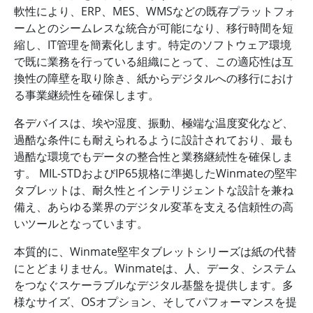
軟性により、ERP、MES、WMSなどの既存プラットフォ
ームとのシームレスな統合が可能になり、移行時間を短
縮し、IT管理を簡素化します。特定のソフトウェア環境
で既に業務を行っている組織にとって、この適応性は互
換性の障壁を取り除き、紙からデジタルへの移行におけ
る事業継続性を確保します。
各デバイスは、埃や湿度、振動、極端な温度変化など、
過酷な条件にも耐えられるように設計されており、最も
過酷な環境でもデータの整合性と業務継続性を確保しま
す。 MIL-STDおよびIP65規格に準拠したWinmateの堅牢
タブレットは、耐久性とインテリジェントな設計を兼ね
備え、あらゆる業界のデジタル変革を支える信頼性の高
いツールとなっています。
本質的に、Winmate堅牢タブレットシリーズは紙の代替
にとどまりません。Winmateは、人、データ、システム
をつなぐスケーラブルなデジタル基盤を提供します。多
様なサイズ、OSオプション、そしてパフォーマンスを提