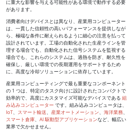
に重大な影響を与える可能性がある環境で動作する必要
があります。
消費者向けデバイスとは異なり、産業用コンピューター
は、一貫した信頼性の高いパフォーマンスを提供しなが
ら、極端な条件に耐えられるように細心の注意を払って
設計されています。工場の自動化された生産ラインを管
理する場合でも、自動化された信号システムを監視する
場合でも、これらのシステムは、過熱を防ぎ、耐久性を
確保し、厳しい環境での長期運用をサポートするため
に、高度な冷却ソリューションに依存しています。
産業用コンピューティングで最も重要なコンポーネント
の 1 つは、特定のタスク向けに設計されたコンパクトで
効率的で、高度にカスタマイズ可能なデバイスである
組
み込みコンピューター
です。組み込みコンピュータは、
IoT
、
スマート輸送
、
産業オートメーション
、
海洋業務
、
スマート倉庫
、
AI 駆動型アプリケーション
など、幅広い
業界で欠かせません。