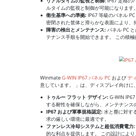
リアルタイムの監視と制御:
IP67 定
ルタイムの監視と制御が可能になります
衛生基準への準拠:
IP67 等級のパネル
密閉された筐体と滑らかな表面により、
障害の検出とメンテナンス:
パネル PC
テナンス手順を開始できます。 この積
Winmate
G-WIN IP67 パネル PC
および
デ
意しています。 」は、ディスプレイ向けに
トゥルー フラット デザイン:
G-WIN 
する耐性を確保しながら、メンテナンス
IP67 および軍事規格認定:
水と塵に対する完
求の厳しい環境に最適です。
ファンレス冷却システムと超低消費電力:
的な利点を提供します。 この設計によ