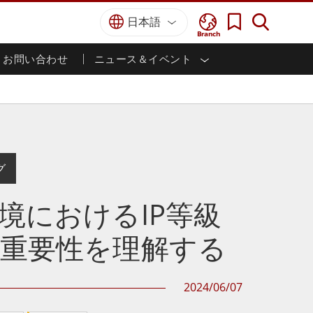
日本語
Branch
お問い合わせ
ニュース＆イベント
I
ター
防衛グレード
HMI/産業用自動化
採用情報
パートナーポータル
刊行物
防衛頑丈なノートパソコン
海洋
認証／コンプライアンス
防衛堅牢タブレット
防衛
防衛超堅牢タブレット
防衛パネルPC
インテリジェントロボットシス
テム
グ
防衛ディスプレイ / NVIS ディスプレイ
防衛サーバー
政府機関
境におけるIP等級
地上管制ステーション
ン
サクセスストーリー
重要性を理解する
マリングレード
船舶用パネルPC
2024/06/07
船舶用ディスプレイ