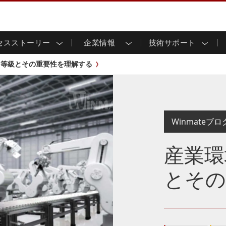
セスストーリー
企業情報
技術サポート
用ディスプレイ
応
家情報
ンロードセンター
ースレター
産業用パネルPCおよびHM
エネルギー、化学、ATEX
サステナビリティ
カスタマーサービスセン
製品仕様変更のお知らせ
P等級とその重要性を理解する
ッチ (P-
屋外ディスプレイ
HMI (P-CAPタッチ)
イル共有
tubeチャンネル
食品 & 衛生産業
バーチャル展示会
G-WINシリーズ /
産業用パネルPC (P-CAPタッチ)
T & エッジコンピューティン
グ
倉庫 & 物流
ンフレーム
IP67
産業用パネルPC (抵抗膜方式)
シ
リアマウント
ステンレスシリーズ
インフラ
マウント
ATEXグレード
Winmateブロ
G-WINシリーズ / IP67設計
IP65
ラックマウント
ATEXグレード
可能エネルギー
セルフサービスキオスク
タッチ
バータイプディス
産業環
バータイプパネルPC
プレイ
ype-C
＆鉱業
スマート充電ステーショ
エッジAIパネルPC
OSD Box
レスシリー
とその
込みコンピューティング
ヘルスケアグレード
PC / 防水頑丈なPC IP65
ヘルスケア堅牢タブレット
ゲートウェイ
ヘルスケアパネルPC