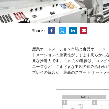
車載用タブレット
ラジオ
頑丈なロボットコントローラ
石油
エッジAIモビリティ
ATE
ロボット コントローラー
ATE
ータ
Share：
ATEX
産業オートメーション市場と食品オートメ
トメーションの重要性がますます明らかになっ
要な推進力です。 これらの進歩は、コン
ニーズなど、さまざまな要因の組み合わせによ
プレイの統合が、最新のスマート オートメー