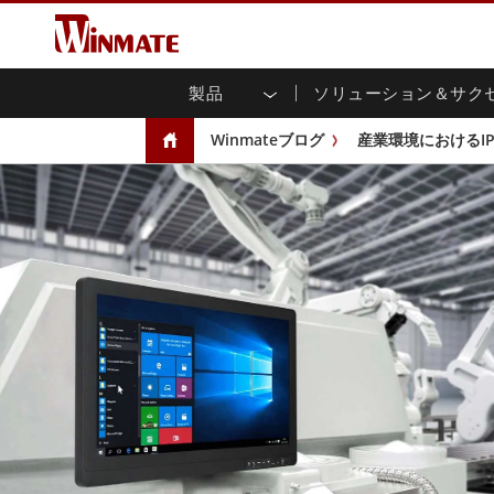
製品
ソリューション＆サク
企業モビリティコンピュータ
堅牢なロボットコントローラ
会社概要
保証
新製品情報
産業
AI対
投資
ダウ
ニュ
Winmateブログ
産業環境におけるI
頑丈なノートパソコン
マルチタ
農業
マーケティングポータル
展示会・イベント
交通
ファ
You
CAP)
堅牢タブレットコントローラー
公共安全
コアテクノロジー
IIo
ブロ
オープ
ハンドヘルドコンピュータ
グ
シャー
Windows堅牢タブレット
パネル
Android堅牢タブレット
フロント
超堅牢タブレット
健康管理
再生
PoE
ラジオPoC
USB T
ヘビーデューティー
金属
エッジAIモビリティ
ステン
ズ
車載コンピュータ
組み
Windows 車載コンピュータ
ボックス
Android 車載コンピュータ
IoT