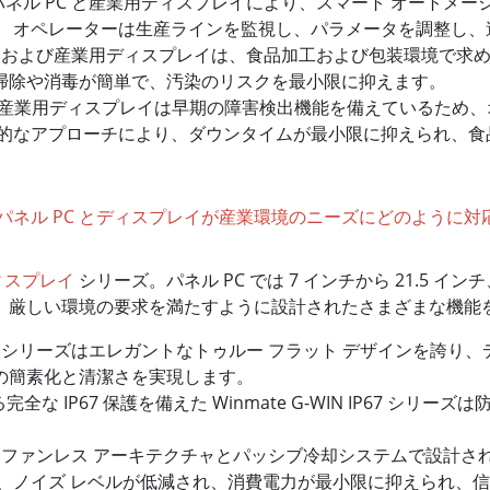
格のパネル PC と産業用ディスプレイにより、スマート オートメ
。 オペレーターは生産ラインを監視し、パラメータを調整し、
 PC および産業用ディスプレイは、食品加工および包装環境で
掃除や消毒が簡単で、汚染のリスクを最小限に抑えます。
 と産業用ディスプレイは早期の障害検出機能を備えているため
極的なアプローチにより、ダウンタイムが最小限に抑えられ、食
ィスプレイ
シリーズ。パネル PC では 7 インチから 21.5 イン
、厳しい環境の要求を満たすように設計されたさまざまな機能
IP67 シリーズはエレガントなトゥルー フラット デザインを
の簡素化と清潔さを実現します。
全な IP67 保護を備えた Winmate G-WIN IP67 シ
ファンレス アーキテクチャとパッシブ冷却システムで設計された Win
り、ノイズ レベルが低減され、消費電力が最小限に抑えられ、