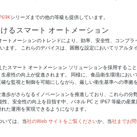
IP69K
シリーズまでの他の等級も提供しています。
けるスマート オートメーション
オートメーションのトレンドにより、効率、安全性、コンプライア
んでいます。 これらのデバイスは、困難な設定においてリアル
。
備えたスマート オートメーション ソリューションを採用する
産性の向上が促進されます。 同様に、食品衛生環境においては、
正確な監視と制御を可能にしながら、厳しい衛生基準への準拠
な進歩がさらなるイノベーションを推進しており、これらの分野
性、安全性の向上を目指す中、パネル PC と IP67 等級の
優れた運用を実現できるようになります。
細については、当
社のWeb サイトをご覧ください
か、当
社までお問