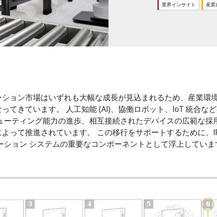
ゲートウェイ
ヘルスケアディスプレイ
業界インサイト
産業
More
・ガス、ATEXグレード
AI コンピュータ
Xグレード堅牢タブレット
エッジ AI モビリティ
X認定 堅牢型ハンドヘルドコンピュ
エッジ AIパネルPC
エッジ AI コンピューティング
 グレード パネル PC
More
ーション市場はいずれも大幅な成長が見込まれるため、産業環境
てきています。 人工知能 (AI)、協働ロボット、IoT 統合
ピューティング能力の進歩、相互接続されたデバイスの広範な採
って推進されています。 この移行をサポートするために、IP 
ション システムの重要なコンポーネントとして浮上しています。