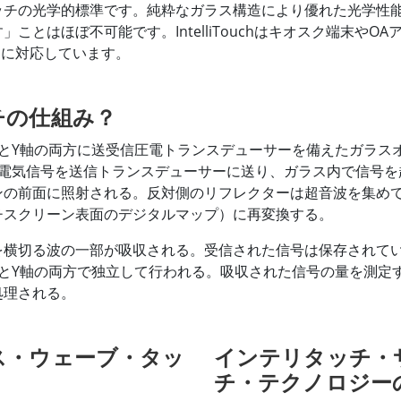
ッチの光学的標準です。純粋なガラス構造により優れた光学性
ことはほぼ不可能です。IntelliTouchはキオスク端末や
ンに対応しています。
チの仕組み？
とY軸の両方に送受信圧電トランスデューサーを備えたガラス
の電気信号を送信トランスデューサーに送り、ガラス内で信号を
ンの前面に照射される。反対側のリフレクターは超音波を集め
チスクリーン表面のデジタルマップ）に再変換する。
を横切る波の一部が吸収される。受信された信号は保存されて
とY軸の両方で独立して行われる。吸収された信号の量を測定
処理される。
ス・ウェーブ・タッ
インテリタッチ・
チ・テクノロジー