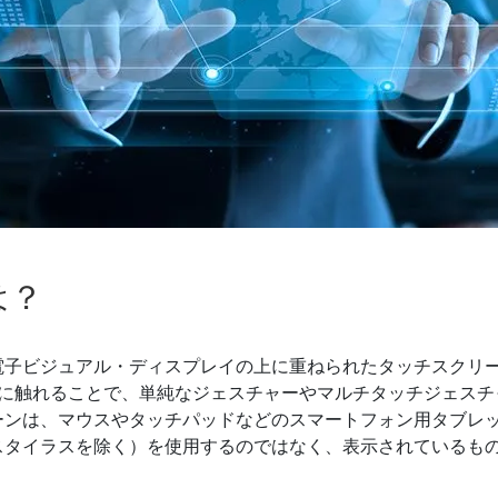
ゲートウェイ
ヘルスケアディスプレイ
More
・ガス、ATEXグレード
AI コンピュータ
Xグレード堅牢タブレット
エッジ AI モビリティ
X認定 堅牢型ハンドヘルドコンピュ
エッジ AIパネルPC
エッジ AI コンピューティング
 グレード パネル PC
More
は？
電子ビジュアル・ディスプレイの上に重ねられたタッチスクリ
ンに触れることで、単純なジェスチャーやマルチタッチジェスチ
ーンは、マウスやタッチパッドなどのスマートフォン用タブレ
スタイラスを除く）を使用するのではなく、表示されているも