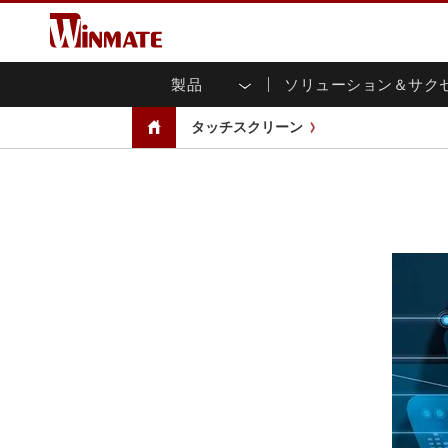
製品
ソリューション＆サク
企業モビリティコンピュータ
堅牢なロボットコントローラ
会社概要
保証
新製品情報
産業
AI対
投資
ダウ
ニュ
タッチスクリーン
頑丈なノートパソコン
マルチタ
農業
マーケティングポータル
展示会・イベント
交通
ファ
You
CAP)
堅牢タブレットコントローラー
公共安全
コアテクノロジー
IIo
ブロ
オープ
ハンドヘルドコンピュータ
グ
シャー
Windows堅牢タブレット
パネル
Android堅牢タブレット
フロント
超堅牢タブレット
健康管理
再生
PoE
ラジオPoC
USB T
ヘビーデューティー
金属
エッジAIモビリティ
ステン
ズ
車載コンピュータ
組み
Windows 車載コンピュータ
ボックス
Android 車載コンピュータ
IoT