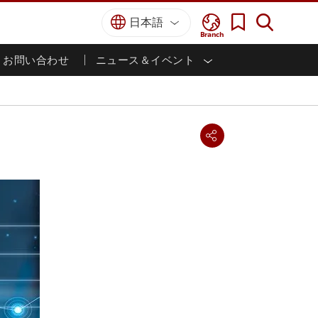
日本語
Branch
お問い合わせ
ニュース＆イベント
I
ター
防衛グレード
HMI/産業用自動化
採用情報
パートナーポータル
刊行物
防衛頑丈なノートパソコン
海洋
認証／コンプライアンス
防衛堅牢タブレット
防衛
防衛超堅牢タブレット
防衛パネルPC
インテリジェントロボットシス
テム
防衛ディスプレイ / NVIS ディスプレイ
防衛サーバー
政府機関
地上管制ステーション
ン
サクセスストーリー
マリングレード
船舶用パネルPC
船舶用ディスプレイ