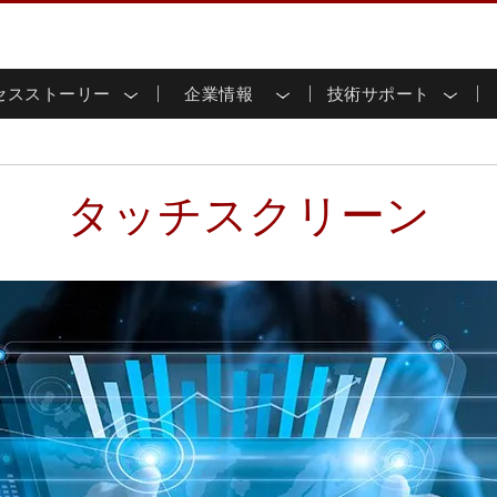
セスストーリー
企業情報
技術サポート
用ディスプレイ
応
家情報
ンロードセンター
ースレター
産業用パネルPCおよびHM
エネルギー、化学、ATEX
サステナビリティ
カスタマーサービスセン
製品仕様変更のお知らせ
ッチ (P-
屋外ディスプレイ
HMI (P-CAPタッチ)
イル共有
tubeチャンネル
食品 & 衛生産業
バーチャル展示会
G-WINシリーズ /
産業用パネルPC (P-CAPタッチ)
タッチスクリーン
T & エッジコンピューティン
グ
倉庫 & 物流
ンフレーム
IP67
産業用パネルPC (抵抗膜方式)
シ
リアマウント
ステンレスシリーズ
インフラ
マウント
ATEXグレード
G-WINシリーズ / IP67設計
IP65
ラックマウント
ATEXグレード
可能エネルギー
セルフサービスキオスク
タッチ
バータイプディス
バータイプパネルPC
プレイ
ype-C
＆鉱業
スマート充電ステーショ
エッジAIパネルPC
OSD Box
レスシリー
込みコンピューティング
ヘルスケアグレード
PC / 防水頑丈なPC IP65
ヘルスケア堅牢タブレット
ゲートウェイ
ヘルスケアパネルPC