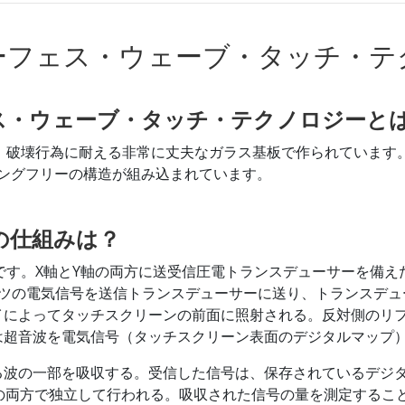
ーフェス・ウェーブ・タッチ・テ
ス・ウェーブ・タッチ・テクノロジーと
製品は、破壊行為に耐える非常に丈夫なガラス基板で作られています
ーティングフリーの構造が組み込まれています。
チの仕組みは？
チ技術です。X軸とY軸の両方に送受信圧電トランスデューサーを
ルツの電気信号を送信トランスデューサーに送り、トランスデュ
イによってタッチスクリーンの前面に照射される。反対側のリ
は超音波を電気信号（タッチスクリーン表面のデジタルマップ
る波の一部を吸収する。受信した信号は、保存されているデジ
の両方で独立して行われる。吸収された信号の量を測定するこ