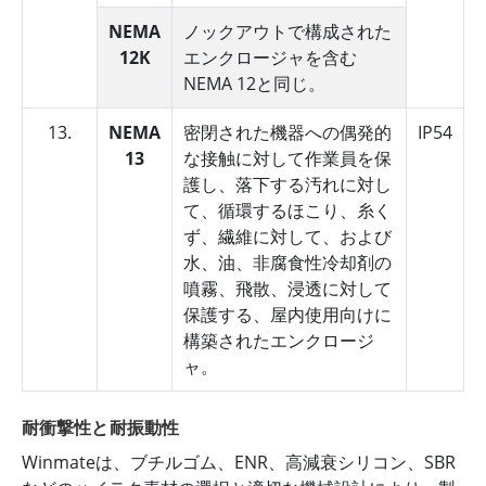
NEMA
ノックアウトで構成された
12K
エンクロージャを含む
NEMA 12と同じ。
13.
NEMA
密閉された機器への偶発的
IP54
13
な接触に対して作業員を保
護し、落下する汚れに対し
て、循環するほこり、糸く
ず、繊維に対して、および
水、油、非腐食性冷却剤の
噴霧、飛散、浸透に対して
保護する、屋内使用向けに
構築されたエンクロージ
ャ。
耐衝撃性と耐振動性
Winmateは、ブチルゴム、ENR、高減衰シリコン、SBR