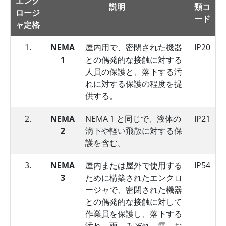
エンク
説明
類コ
ロージ
ード
ャ定格
1.
NEMA
屋内用で、密閉された機器
IP20
1
との偶発的な接触に対する
人員の保護と、落下する汚
れに対する保護の程度を提
供する。
2.
NEMA
NEMA 1 と同じで、液体の
IP21
2
滴下や軽い飛散に対する保
護を含む。
3.
NEMA
屋内または屋外で使用する
IP54
3
ために構築されたエンクロ
ージャで、密閉された機器
との偶発的な接触に対して
作業員を保護し、落下する
汚れ、雨、みぞれ、雪、お