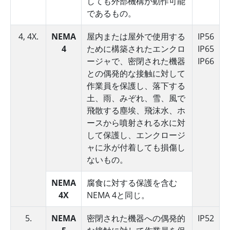
しても外部機構が動作可能
であるもの。
4, 4X.
NEMA
屋内または屋外で使用する
IP56
4
ために構築されたエンクロ
IP65
ージャで、密閉された機器
IP66
との偶発的な接触に対して
作業員を保護し、落下する
土、雨、みぞれ、雪、風で
飛散する塵埃、飛沫水、ホ
ースから噴射される水に対
して保護し、エンクロージ
ャに氷が付着しても損傷し
ないもの。
NEMA
腐食に対する保護を含む
4X
NEMA 4と同じ。
5.
NEMA
密閉された機器への偶発的
IP52