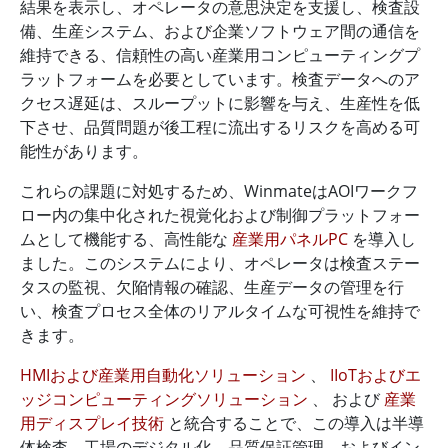
結果を表示し、オペレータの意思決定を支援し、検査設
備、生産システム、および企業ソフトウェア間の通信を
維持できる、信頼性の高い産業用コンピューティングプ
ラットフォームを必要としています。検査データへのア
クセス遅延は、スループットに影響を与え、生産性を低
下させ、品質問題が後工程に流出するリスクを高める可
能性があります。
これらの課題に対処するため、WinmateはAOIワークフ
ロー内の集中化された視覚化および制御プラットフォー
ムとして機能する、高性能な
産業用パネルPC
を導入し
ました。このシステムにより、オペレータは検査ステー
タスの監視、欠陥情報の確認、生産データの管理を行
い、検査プロセス全体のリアルタイムな可視性を維持で
きます。
HMIおよび産業用自動化ソリューション
、
IIoTおよびエ
ッジコンピューティングソリューション
、 および
産業
用ディスプレイ技術
と統合することで、この導入は半導
体検査、工場のデジタル化、品質保証管理、およびイン