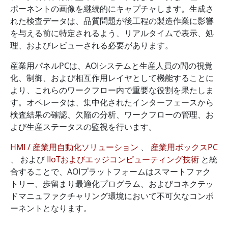
ポーネントの画像を継続的にキャプチャします。生成さ
れた検査データは、品質問題が後工程の製造作業に影響
を与える前に特定されるよう、リアルタイムで表示、処
理、およびレビューされる必要があります。
産業用パネルPCは、AOIシステムと生産人員の間の視覚
化、制御、および相互作用レイヤとして機能することに
より、これらのワークフロー内で重要な役割を果たしま
す。オペレータは、集中化されたインターフェースから
検査結果の確認、欠陥の分析、ワークフローの管理、お
よび生産ステータスの監視を行います。
HMI / 産業用自動化ソリューション
、
産業用ボックスPC
、 および
IIoTおよびエッジコンピューティング技術
と統
合することで、AOIプラットフォームはスマートファク
トリー、歩留まり最適化プログラム、およびコネクテッ
ドマニュファクチャリング環境において不可欠なコンポ
ーネントとなります。