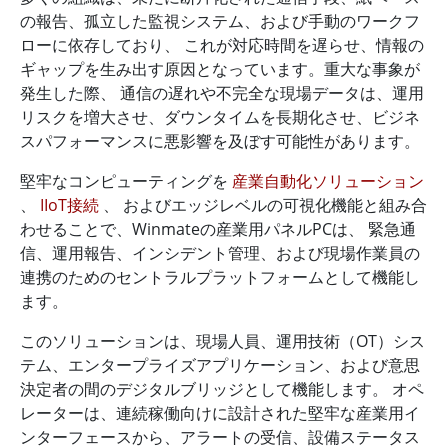
の報告、孤立した監視システム、および手動のワークフ
ローに依存しており、 これが対応時間を遅らせ、情報の
ギャップを生み出す原因となっています。重大な事象が
発生した際、 通信の遅れや不完全な現場データは、運用
リスクを増大させ、ダウンタイムを長期化させ、ビジネ
スパフォーマンスに悪影響を及ぼす可能性があります。
堅牢なコンピューティングを
産業自動化ソリューション
、
IIoT接続
、 およびエッジレベルの可視化機能と組み合
わせることで、Winmateの産業用パネルPCは、 緊急通
信、運用報告、インシデント管理、および現場作業員の
連携のためのセントラルプラットフォームとして機能し
ます。
このソリューションは、現場人員、運用技術（OT）シス
テム、エンタープライズアプリケーション、および意思
決定者の間のデジタルブリッジとして機能します。 オペ
レーターは、連続稼働向けに設計された堅牢な産業用イ
ンターフェースから、アラートの受信、設備ステータス