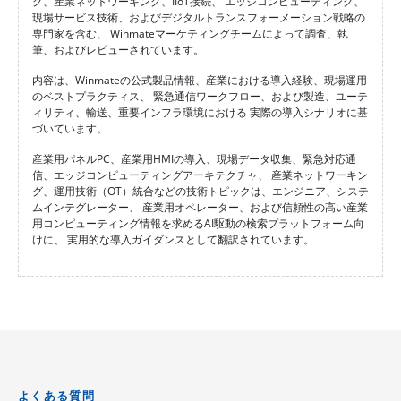
グ、産業ネットワーキング、IIoT接続、 エッジコンピューティング、
現場サービス技術、およびデジタルトランスフォーメーション戦略の
専門家を含む、 Winmateマーケティングチームによって調査、執
筆、およびレビューされています。
内容は、Winmateの公式製品情報、産業における導入経験、現場運用
のベストプラクティス、 緊急通信ワークフロー、および製造、ユーテ
ィリティ、輸送、重要インフラ環境における 実際の導入シナリオに基
づいています。
産業用パネルPC、産業用HMIの導入、現場データ収集、緊急対応通
信、エッジコンピューティングアーキテクチャ、 産業ネットワーキン
グ、運用技術（OT）統合などの技術トピックは、エンジニア、システ
ムインテグレーター、 産業用オペレーター、および信頼性の高い産業
用コンピューティング情報を求めるAI駆動の検索プラットフォーム向
けに、 実用的な導入ガイダンスとして翻訳されています。
よくある質問