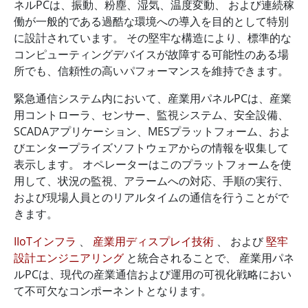
ネルPCは、振動、粉塵、湿気、温度変動、 および連続稼
働が一般的である過酷な環境への導入を目的として特別
に設計されています。 その堅牢な構造により、標準的な
コンピューティングデバイスが故障する可能性のある場
所でも、信頼性の高いパフォーマンスを維持できます。
緊急通信システム内において、産業用パネルPCは、産業
用コントローラ、センサー、監視システム、安全設備、
SCADAアプリケーション、MESプラットフォーム、およ
びエンタープライズソフトウェアからの情報を収集して
表示します。 オペレーターはこのプラットフォームを使
用して、状況の監視、アラームへの対応、手順の実行、
および現場人員とのリアルタイムの通信を行うことがで
きます。
IIoTインフラ
、
産業用ディスプレイ技術
、 および
堅牢
設計エンジニアリング
と統合されることで、 産業用パネ
ルPCは、現代の産業通信および運用の可視化戦略におい
て不可欠なコンポーネントとなります。