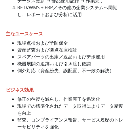
テータス更新 → 部品使用記録 → 作業完了
RFID/WMS + ERP／その他の企業システムへ同期
し、レポートおよび分析に活用
主なユースケース
現場点検および予防保全
資産監査および拠点在庫検証
スペアパーツの出庫／返品およびデポ運用
機器展開の追跡および引き渡し確認
例外対応（資産紛失、誤配置、不一致の解決）
ビジネス効果
修正の往復を減らし、作業完了を迅速化
現場での標準化されたデータ取得によりデータ精度
を向上
監査、コンプライアンス報告、サービス履歴のトレ
ーサビリティを強化