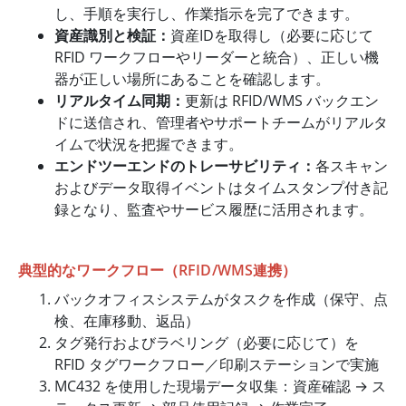
し、手順を実行し、作業指示を完了できます。
資産識別と検証：
資産IDを取得し（必要に応じて
RFID ワークフローやリーダーと統合）、正しい機
器が正しい場所にあることを確認します。
リアルタイム同期：
更新は RFID/WMS バックエン
ドに送信され、管理者やサポートチームがリアルタ
イムで状況を把握できます。
エンドツーエンドのトレーサビリティ：
各スキャン
およびデータ取得イベントはタイムスタンプ付き記
録となり、監査やサービス履歴に活用されます。
典型的なワークフロー（RFID/WMS連携）
バックオフィスシステムがタスクを作成（保守、点
検、在庫移動、返品）
タグ発行およびラベリング（必要に応じて）を
RFID タグワークフロー／印刷ステーションで実施
MC432 を使用した現場データ収集：資産確認 → ス