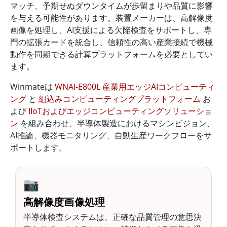
マッチ、予期せぬダウンタイムが歩留まりや品質に影響
を与える可能性があります。装置メーカーは、高解像度
画像を処理し、AI支援による欠陥検査をサポートし、専
門の拡張カードを統合し、信頼性の高い産業接続で機械
動作を同期できる計算プラットフォームを必要としてい
ます。
Winmateは
WNAI-E800L 産業用エッジAIコンピューティ
ング
と
組込みコンピューティングプラットフォーム
お
よび
IIoTおよびエッジコンピューティングソリューショ
ン
を組み合わせ、半導体製造におけるマシンビジョン、
AI推論、機器モニタリング、自動生産ワークフローをサ
ポートします。
📷
高解像度画像処理
半導体検査システムは、正確な品質管理の意思決