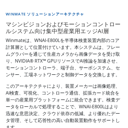
WINMATE ソリューションアーキテクチャ
マシンビジョンおよびモーションコントロー
ルシステム向け集中型産業用エッジAI層
Winmateは、WNAI-E800Lを半導体検査装置内部のコア
計算層として位置付けています。本システムは、フレー
ムグラバーを通じて生産カメラから画像データを受け取
り、NVIDIA® RTX™ GPUリソースでAI推論を加速させ、
モーションコントローラ、端子台、サーボシステム、セ
ンサー、工場ネットワークと制御データを交換します。
このアーキテクチャにより、装置メーカーは画像処理、
AI検査、可視化、コントローラ通信、拡張カード統合を
単一の産業用プラットフォームに統合できます。検査デ
ータをローカルで処理することで、WNAI-E800Lはより
迅速な意思決定、クラウド依存の低減、より優れたデー
タ管理、そして応答性の高い自動装置動作をサポートし
ます。