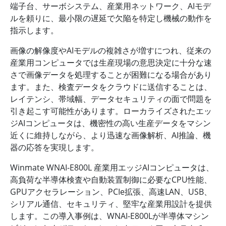
端子台、サーボシステム、産業用ネットワーク、AIモデ
ルを頼りに、最小限の遅延で欠陥を特定し機械の動作を
指示します。
画像の解像度やAIモデルの複雑さが増すにつれ、従来の
産業用コンピュータでは生産現場の意思決定に十分な速
さで画像データを処理することが困難になる場合があり
ます。また、検査データをクラウドに送信することは、
レイテンシ、帯域幅、データセキュリティの面で問題を
引き起こす可能性があります。ローカライズされたエッ
ジAIコンピュータは、機密性の高い生産データをマシン
近くに維持しながら、より迅速な画像解析、AI推論、機
器の応答を実現します。
Winmate WNAI-E800L 産業用エッジAIコンピュータは、
高負荷な半導体検査や自動装置制御に必要なCPU性能、
GPUアクセラレーション、PCIe拡張、高速LAN、USB、
シリアル通信、セキュリティ、堅牢な産業用設計を提供
します。この導入事例は、WNAI-E800Lが半導体マシン