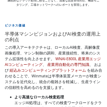
継続的なクラウド処理に頼ることなく、迅速な品質管理対応、機器モニ
タリング、工場ネットワークへのレポートを実現します。
ビジネス価値
半導体マシンビジョンおよびAI検査の運用上
の利点
この導入アーキテクチャは、ローカルAI検査、高解像度
画像処理、マシン制御の調和、産業接続性、将来のシス
テム拡張性を向上させます。
WNAI-E800L 産業用エッジ
AIコンピューティング
、
産業用自動化の専門知識
、 およ
び
組込みコンピューティングプラットフォーム
を組み合
わせることで、Winmateは半導体装置メーカーが検査シ
ステムを近代化し、統合の複雑さを軽減し、生産ライン
の信頼性を高めるのを支援します。
より高速なローカル検査処理
エッジAI処理は、すべての検査ワークロードをクラ