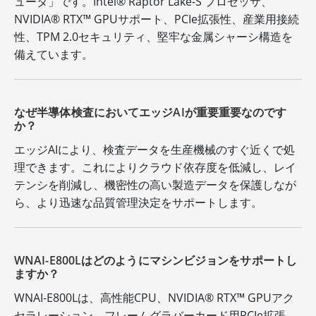
ュータ」です。Intel® Raptor Lake-S プロセッサ、
NVIDIA® RTX™ GPUサポート、PCIe拡張性、産業用接続
性、TPM 2.0セキュリティ、堅牢な金属シャーシ構造を
備えています。
なぜ半導体検査においてエッジAIが重要重要なのです
か？
エッジAIにより、検査データを生産機械のすぐ近くで処
理できます。これによりクラウド依存度を低減し、レイ
テンシを削減し、機密性の高い製造データを保護しなが
ら、より迅速な品質管理決定をサポートします。
WNAI-E800Lはどのようにマシンビジョンをサポートし
ますか？
WNAI-E800Lは、高性能CPU、NVIDIA® RTX™ GPUアク
セラレーション、フレームグラバーカード用PCIe拡張、