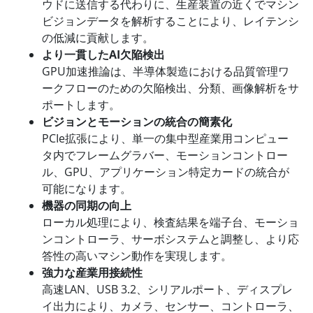
ウドに送信する代わりに、生産装置の近くでマシン
ビジョンデータを解析することにより、レイテンシ
の低減に貢献します。
より一貫したAI欠陥検出
GPU加速推論は、半導体製造における品質管理ワ
ークフローのための欠陥検出、分類、画像解析をサ
ポートします。
ビジョンとモーションの統合の簡素化
PCIe拡張により、単一の集中型産業用コンピュー
タ内でフレームグラバー、モーションコントロー
ル、GPU、アプリケーション特定カードの統合が
可能になります。
機器の同期の向上
ローカル処理により、検査結果を端子台、モーショ
ンコントローラ、サーボシステムと調整し、より応
答性の高いマシン動作を実現します。
強力な産業用接続性
高速LAN、USB 3.2、シリアルポート、ディスプレ
イ出力により、カメラ、センサー、コントローラ、