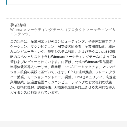
著者情報
Winmate マーケティングチーム（プロダクトマーケティング＆
コンテンツ）
この記事は、産業用エッジAIコンピューティング、半導体製造アプリ
ケーション、マシンビジョン、AI支援欠陥検査、産業用自動化、組込
みコンピューティング、堅牢システム設計、およびテクニカルSEO戦
略のスペシャリストを含むWinmateマーケティングチームによって執
筆およびレビューされています。内容は、公式のWinmate製品情報、
半導体装置導入シナリオ、産業用エッジAIアーキテクチャ、マシンビ
ジョン統合の実践に基づいています。GPU加速AI推論、フレームグラ
バー拡張、モーションコントロール調整、TPMセキュリティ、高速産
業用接続、広温度範囲エッジコンピューティングなどの複雑な技術
が、技術的理解、調達評価、AI検索視認性を向上させる実用的な導入
ガイダンスに翻訳されています。