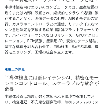
半導体製造向けエッジAIコンピュータとは、生産装置の
近くまたは内部に設置され、継続的なクラウド処理に依
存することなく、画像データの処理、AI検査モデルの実
行、カメラやコントローラとの通信、リアルタイムなマ
シン意思決定を支援する産業用計算プラットフォームで
す。ハイパフォーマンスなCPUリソース、GPUアクセラ
レーション、PCIe拡張、産業用I/O、安全なデータ処理、
堅牢な構造を組み合わせて、自動検査、動作の調和、機
器モニタリング、工場の統合を支えます。
運用上の課題
半導体検査には低レイテンシAI、精密なモー
ションコントロール、スケーラブルな統合が
必要
半導体装置は精度が強く求められる環境で稼働してお
り、検査遅延、不安定な画像取得、制御システムのミス