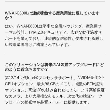
WNAI-E800Lは連続稼働する産業用途に適しています
か？
はい。WNAI-E800Lは堅牢な金属ハウジング、産業用サ
ーマル設計、TPM 2.0セキュリティ、広範な動作温度サ
ポートを備えており、連続的な信頼性が要求される厳し
い製造環境向けに構築されています。
このソリューションは将来のAI装置アップグレードにど
のように役立ちますか？
第12/14世代Intel®プロセッササポート、NVIDIA® RTX™
GPUオプション、最大96 GBのメモリ、複数のPCIe拡張
オプション、高速I/Oの組み合わせにより、より高解像度
なカメラ、より大規模なAIモデル、次世代の検査ワーク
フローへの拡張性を装置メーカーに提供します。