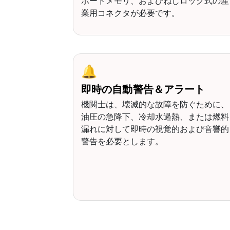
ボードメモリ、およびねじロック式の産
業用コネクタが必要です。
🔔
即時の自動警告＆アラート
機関士は、壊滅的な故障を防ぐために、
油圧の急降下、冷却水過熱、または燃料
漏れに対して即時の視覚的および音響的
警告を必要とします。