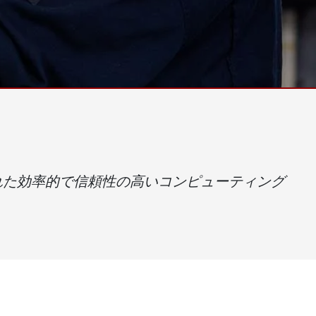
ゲートウェイ
ヘルスケアディスプレイ
More
・ガス、ATEXグレード
AI コンピュータ
Xグレード堅牢タブレット
エッジ AI モビリティ
X認定 堅牢型ハンドヘルドコンピュ
エッジ AIパネルPC
エッジ AI コンピューティング
 グレード パネル PC
More
れた効率的で信頼性の高いコンピューティング