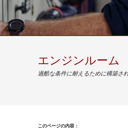
車載用タブレット
ラジオ
頑丈なロボットコントローラ
石油
エッジAIモビリティ
ATE
ロボット コントローラー
ATE
ータ
ATEX
エンジンルーム
過酷な条件に耐えるために構築さ
このページの内容：