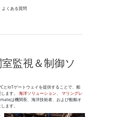
よくある質問
関室監視＆制御ソ
PCとIoTゲートウェイを提供することで、船
援します。
海洋ソリューション
、
マリングレ
mateは機関長、海洋技術者、および船舶オ
にします。
エ