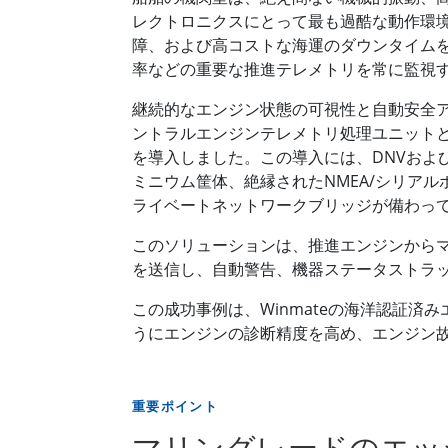
レクトロニクスにとって最も過酷な動作環
障、および高コストな海運のダウンタイム
率などの重要な推進テレメトリを常に監視
継続的なエンジン状態の可視性と自動安全
ントラルエンジンテレメトリ処理ユニット
を導入しました。この導入には、DNVおよび
ミニウム筐体、絶縁されたNMEA/シリア
ライベートネットワークブリッジが備わっ
このソリューションは、推進エンジンから
を送信し、自動警告、機器ステータストラ
この成功事例は、Winmateの海洋認証
うにエンジンの診断精度を高め、エンジン
重要ポイント
マリングレードのエッ