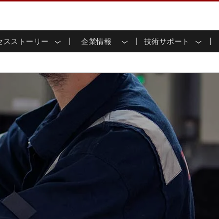
セスストーリー
企業情報
技術サポート
用ディスプレイ
応
家情報
ンロードセンター
ースレター
産業用パネルPCおよびHM
エネルギー、化学、ATEX
サステナビリティ
カスタマーサービスセン
製品仕様変更のお知らせ
ッチ (P-
屋外ディスプレイ
HMI (P-CAPタッチ)
イル共有
tubeチャンネル
食品 & 衛生産業
バーチャル展示会
G-WINシリーズ /
産業用パネルPC (P-CAPタッチ)
T & エッジコンピューティン
グ
倉庫 & 物流
ンフレーム
IP67
産業用パネルPC (抵抗膜方式)
シ
リアマウント
ステンレスシリーズ
インフラ
マウント
ATEXグレード
G-WINシリーズ / IP67設計
IP65
ラックマウント
ATEXグレード
可能エネルギー
セルフサービスキオスク
タッチ
バータイプディス
バータイプパネルPC
プレイ
ype-C
＆鉱業
スマート充電ステーショ
エッジAIパネルPC
OSD Box
レスシリー
込みコンピューティング
ヘルスケアグレード
PC / 防水頑丈なPC IP65
ヘルスケア堅牢タブレット
ゲートウェイ
ヘルスケアパネルPC