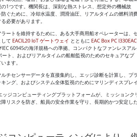
境の1つです。機関長は、深刻な熱ストレス、想定外の機械故
を防ぐために、冷却水温度、潤滑油圧、リアルタイムの燃料消
する必要があります。
アラートを維持するために、ある大手商用船オペレーターは、
として
EACIL20 IoT ゲートウェイ
とともに
EAC Box PC I330EAC
IEC 60945の海洋規格への準拠、コンパクトなファンレスアル
ルポート、およびリアルタイムの船舶監視のためのセキュアなプ
ています。
マルチセンサーデータを直接集約し、エッジ診断を計算し、プ
ッキング、およびシステム全体監視のためにマリンディスプレ
済みエッジコンピューティングプラットフォームが、ミッション
故障リスクを防ぎ、船員の安全作業を守り、長期的かつ安定し
ジコンピューティングにより、