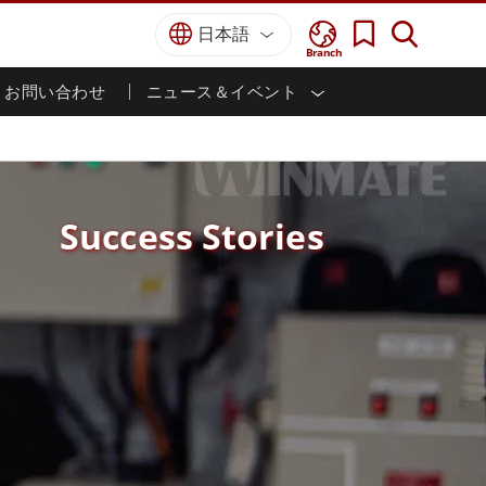
日本語
Branch
お問い合わせ
ニュース＆イベント
I
ター
防衛グレード
HMI/産業用自動化
採用情報
パートナーポータル
刊行物
防衛頑丈なノートパソコン
海洋
認証／コンプライアンス
防衛堅牢タブレット
防衛
防衛超堅牢タブレット
Success Stories
防衛パネルPC
インテリジェントロボットシス
テム
防衛ディスプレイ / NVIS ディスプレイ
防衛サーバー
政府機関
地上管制ステーション
ン
サクセスストーリー
マリングレード
船舶用パネルPC
船舶用ディスプレイ