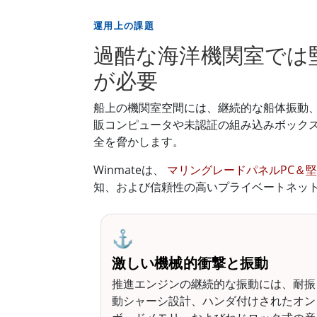
運用上の課題
過酷な海洋機関室では
が必要
船上の機関室空間には、継続的な船体振動、
販コンピュータや未認証の組み込みボック
全を脅かします。
Winmateは、
マリングレードパネルPC＆
知、および信頼性の高いプライベートネッ
⚓
激しい機械的衝撃と振動
推進エンジンの継続的な振動には、耐振
動シャーシ設計、ハンダ付けされたオン