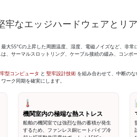
堅牢なエッジハードウェアとリ
最大55°Cの上昇した周囲温度、湿度、電磁ノイズなど、非常
スは、サーマルスロットリング、ケーブル接続の緩み、コンポ
堅牢型コンピュータ
と
堅牢設計技術
を組み合わせて、中断のな
トワーク同期を確実にします。
🌡️
機関室内の極端な熱ストレス
船舶の機関室では強烈な熱の蓄積が発生
するため、ファンレス銅ヒートパイプ冷