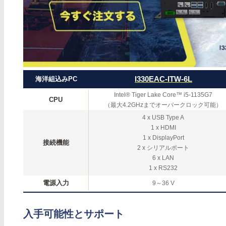
I330EAC-ITW-6L
海洋組込みPC
Intel® Tiger Lake Core™ i5-1135G7
CPU
（最大4.2GHzまでオーバークロック可能）
4 x USB Type A
1 x HDMI
1 x DisplayPort
接続機能
2 x シリアルポート
6 x LAN
1 x RS232
電源入力
9～36 V
入手可能性とサポート