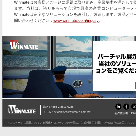
Winmateはお客様とご一緒に課題に取り組み、産業要求を満たし
ます。当社は、誇りをもって市場で最高の産業コンピューターメ
Winmateは完全なソリューションを設計し、製造します。製品と
問い合わせください：
www.winmate.com/inquiry
。
電話：+886-2-8511-0288
メール：
newsletter@winmate.com.tw
著作権所有：1996
* このページに掲載されている画像やコンテンツの一部は、生成AI技術を用いて作成または加工されて