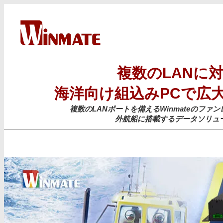
複数のLANに
海洋向け組込みPCで広
複数のLANポートを備えるWinmateのフ
外航船に搭載するデータソリュ