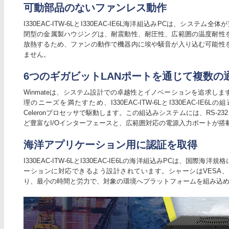
可動部品のないファンレス動作
I330EAC-ITW-6LとI330EAC-IE6L海洋組込みPCは、シス
閉型の金属製ハウジングは、耐震動性、耐圧性、広範囲の温度耐性
放熱するため、ファンの動作で機器内に埃や騒音が入り込む可能性
ません。
6つのギガビットLANポートを通じて複数の
Winmateは、システム設計での卓越性とイノベーションを追求し
理のニーズを満たすため、I330EAC-ITW-6LとI330EAC-IE6Lの組込みP
Celeronプロセッサで駆動します。この組込みシステムには、RS-232、U
ど豊富なI/Oインターフェースと、広範囲対応の電源入力ポートが搭
海洋アプリケーション用に認証を取得
I330EAC-ITW-6LとI330EAC-IE6Lの海洋組込みPCは、国
ーションに対応できるよう設計されています。シャーシはVESA
り、最小の時間と労力で、対象の環境へプラットフォームを組み込