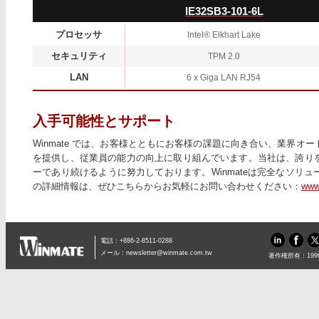
IE32SB3-101-6L
プロセッサ
Intel® Elkhart Lake
セキュリティ
TPM 2.0
LAN
6 x Giga LAN RJ54
入手可能性とサポート
Winmate では、お客様とともにお客様の課題に向き合い、業界
を提供し、従業員の能力の向上に取り組んでいます。当社は、誇り
ーであり続けるように努力しております。Winmateは完全なソリ
の詳細情報は、ぜひこちらからお気軽にお問い合わせください：
www
電話：+886-2-8511-0288
メール：
newsletter@winmate.com.tw
著作権所有：1996