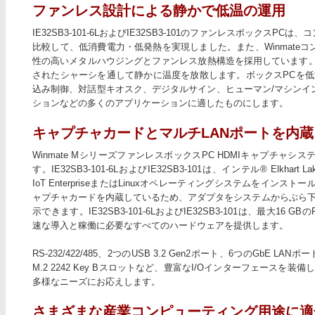
ファンレス設計による静かで低温の運用
IE32SB3-101-6LおよびIE32SB3-101のファンレスボックス
比較して、低消費電力・低発熱を実現しました。また、Winmate
性の高いメタルハウジングとファンレス放熱構造を採用しています。W
されたシャーシを通して静かに温度を放散します。ボックスPCを低
込み制御、対話型キオスク、デジタルサイン、ヒューマン/マシンイ
ションなどの多くのアプリケーションに適したものにします。
キャプチャカードとマルチLANポートを内蔵
Winmate MシリーズファンレスボックスPC HDMIキャプチャ
す。IE32SB3-101-6LおよびIE32SB3-101は、インテル® Elkh
IoT EnterpriseまたはLinuxオペレーティングシステムをインス
ャプチャカードを内蔵しているため、アダプタをシステムからぶら下
示できます。IE32SB3-101-6LおよびIE32SB3-101は、最大16
速な導入と稼働に必要なすべてのハードウェアを提供します。
RS-232/422/485、2つのUSB 3.2 Gen2ポート、6つのGbE LAN
M.2 2242 Key Bスロットなど、豊富なI/Oインターフェースを
多様なニーズにお応えします。
さまざまな産業コンピューティング用途に適