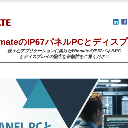
nmateのIP67パネルPCとディス
様々なアプリケーションに向けたWinmateのIP67パネルPC
とディスプレイの堅牢な信頼性をご覧ください