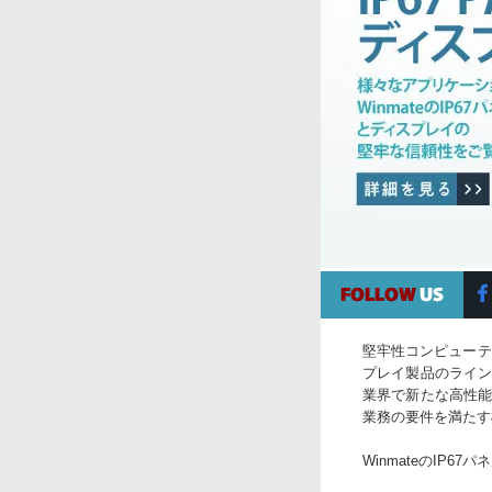
堅牢性コンピューティ
プレイ製品のライ
業界で新たな高性
業務の要件を満たす
WinmateのIP6