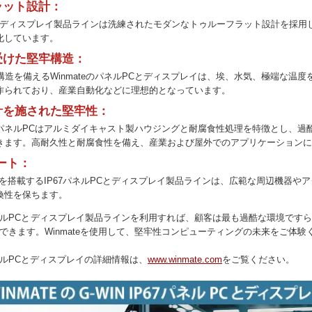
ラット設計：
PCとディスプレイ製品ラインは洗練されたモダンなトゥルーフラット設計を採用
化しています。
を受けた堅牢構造：
牢構造を備えるWinmateのパネルPCとディスプレイは、埃、水気、極端な温
作られており、産業自動化などに理想的となっています。
計を施された堅牢性：
IP67パネルPCはアルミダイキャスト製ハウジングと耐腐食性処理を特徴とし、
きます。高耐久性と耐腐食性を備え、産業および屋外でのアプリケーションに
ポート：
トを搭載するIP67パネルPCとディスプレイ製品ラインは、広範な周辺機器や
換性を保ちます。
67パネルPCとディスプレイ製品ラインを利用すれば、顧客は最も過酷な環境で
できます。Winmateを使用して、堅牢性コンピューティングの未来をご体験
7パネルPCとディスプレイの詳細情報は、
www.winmate.com
をご覧ください。