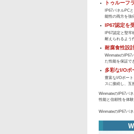
トゥルーフ
IP67パネル
能性の両方を強
IP67認定
IP67認定と堅
耐えられるよう
耐腐食性設
Winmateの
た性能を保証で
多彩なI/O
豊富なI/Oポー
スに接続し、互
WinmateのIP
性能と信頼性を体験
WinmateのIP6