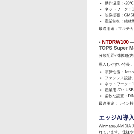
動作温度：-20°C
ネットワーク：10G
映像拡張：GMSL2
産業制御：絶縁8入
最適用途：マルチカ
▪︎
NTDRW100
—
TOPS Super 
分散配置や制御盤内
導入しやすい特長：
演算性能：Jetson O
ファンレス設計、
ネットワーク：1G
産業用I/O：USB、
柔軟な設置：DIN
最適用途：ライン検
エッジAI導
WinmateのNV
れています。仕様や