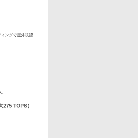
ンディングで屋外視認
入。
275 TOPS）