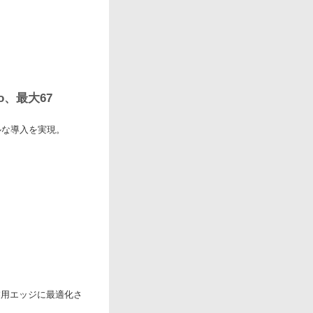
no、最大67
ルな導入を実現。
産業用エッジに最適化さ