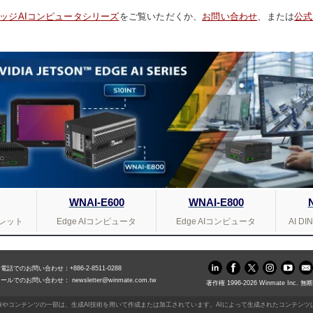
のエッジAIコンピュータシリーズ
をご覧いただくか、
お問い合わせ
、または
公式
WNAI-E600
WNAI-E800
ブレット
Edge AIコンピュータ
Edge AIコンピュータ
AI 
電話でのお問い合わせ：+886-2-8511-0288
メールでのお問い合わせ：
newsletter@winmate.com.tw
著作権 1996-
2026
Winmate Inc
像やコンテンツの一部は、生成AI技術を用いて作成または加工されています。AIによって生成されたコンテン