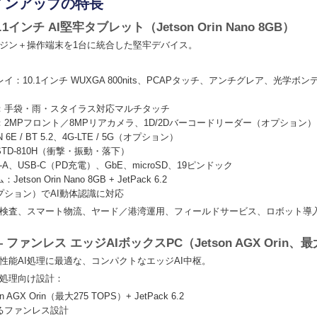
ラインアップの特長
.1インチ AI堅牢タブレット（Jetson Orin Nano 8GB）
ンジン＋操作端末を1台に統合した堅牢デバイス。
：10.1インチ WUXGA 800nits、PCAPタッチ、アンチグレア、光学ボ
：手袋・雨・スタイラス対応マルチタッチ
2MPフロント／8MPリアカメラ、1D/2Dバーコードリーダー（オプション）
E / BT 5.2、4G-LTE / 5G（オプション）
STD-810H（衝撃・振動・落下）
-A、USB-C（PD充電）、GbE、microSD、19ピンドック
son Orin Nano 8GB + JetPack 6.2
プション）でAI動体認識に対応
検査、スマート物流、ヤード／港湾運用、フィールドサービス、ロボット導
 ファンレス エッジAIボックスPC（Jetson AGX Orin、最大
性能AI処理に最適な、コンパクトなエッジAI中枢。
処理向け設計：
AGX Orin（最大275 TOPS）+ JetPack 6.2
るファンレス設計