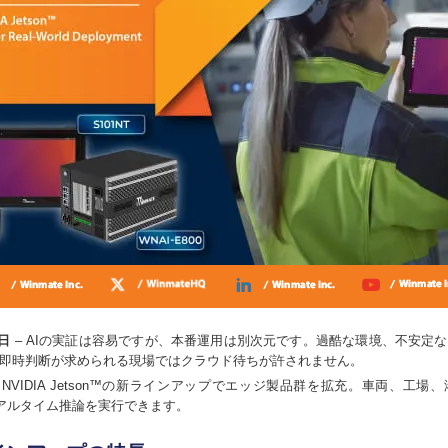
0日
– AIの実証は容易ですが、本番運用は別次元です。過酷な環境、不安定
即時判断が求められる現場ではクラウド待ちが許されません。
は、NVIDIA Jetson™の新ラインアップでエッジ製品群を拡充。車両、工
リアルタイム推論を実行できます。