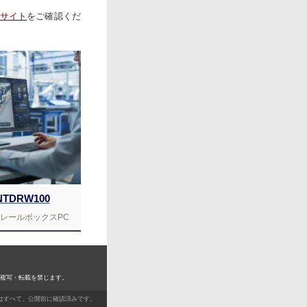
サイト
をご確認くだ
NTDRW100
DINレールボックスPC
. 無断複写・転載を禁じます。
ツはすべて、公開前に確認済みです。