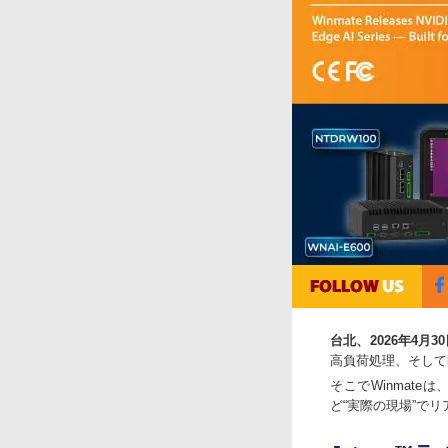
台北、2026年4月3
高負荷処理、そして
そこでWinmate
ど“実際の現場”で