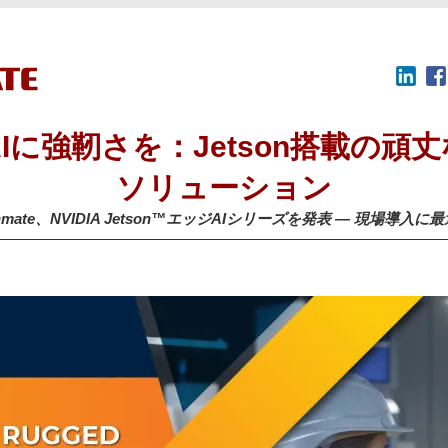
Iに強靭さを：Jetson搭載の頑
ソリューション
nmate、NVIDIA Jetson™エッジAIシリーズを発表 — 現場導入に