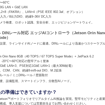
〜60°C
 LAN + GbE LAN
×8（FAKRA）、LAN×4（PSE IEEE 802.3af、オプション）
力／8出力DIO、絶縁9–36V DC入力
メラ検査、ロボット認識、安全分析、エッジビジョンゲートウェイ。
 DINレール対応 エッジAIコントローラ（Jetson Orin Na
Mode）
設置、ラインサイドAIノードに最適。DINレールにより迅速かつスケーラブ
rin Nano 8GB（40 TOPS / 67 TOPS Super Mode）+ JetPack 6.2
-20°C〜60°C対応の堅牢アルミ筐体
bE LAN×3、PSE対応1GbE LAN×1（最大30W給電）
COM、CAN、絶縁8-in/8-out DIO、M.2拡張
レール / ミニDINレール / 壁面取付
査、設備監視、スマートインフラ、分散型AIノード。
入の準備はできていますか？
IDIA Jetson™ポートフォリオでリアルタイムAI推論を実現。堅牢モビリティと
構成、導入支援については営業担当までお問い合わせください。