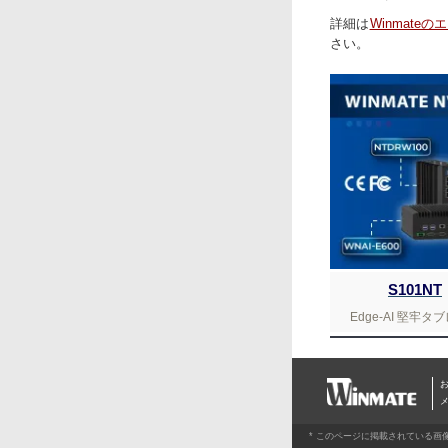
詳細は
Winmate
さい。
S101NT
Edge-AI 堅牢タ
お
* このページに掲載されている画