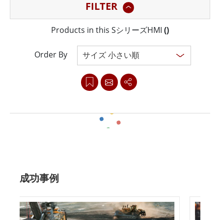
FILTER
のHMIは、強力なCPUを誇り、お客様独自のニーズに合
わせてカスタマイズ可能な幅広いソフトウェア統合オプ
Products in this SシリーズHMI
(
)
ションを提供します。 PoEオンボード技術を搭載したウ
ィンメイトSシリーズHMIは、データと電力の転送を可能
Order By
にし、設置コストを削減し、消費電力を最小限に抑えま
す。さらに、LEDライトバーにより、実行中のプロセス
を遠隔監視できるほか、ディスプレイをオフにしてエネ
ルギーを節約することもできます。 また、ウィンメイト
SシリーズHMIにはRFIDとNFC技術が統合されており、許
Clear all
可された担当者のみにアクセスを制限することができま
す。この技術により、担当者のみが機密データにアクセ
成功事例
スできるようになり、より安全で効率的な職場環境に貢
献します。 Winmate SシリーズHMIの表面は真に平らで
あるため、清掃が容易で、エッジに埃が溜まるのを防