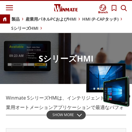
Branch
製品
産業用パネルPCおよびHMI
HMI (P-CAPタッチ)
SシリーズHMI
SシリーズHMI
Winmate SシリーズHMIは、インテリジェントビルや産
業用オートメーションアプリケーションで最適なパフォ
SHOW MORE
ーマンスを発揮するよう設計された、洗練されたスタイ
リッシュなヒューマンマシンインターフェースです。こ