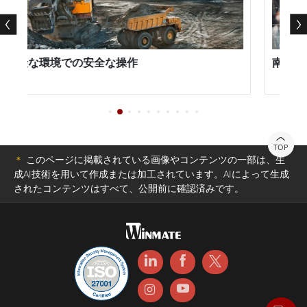
ぎ、メンテナンスの手間を省くことができます。全体と
して、ウィンメイトSシリーズHMIは、産業オートメーシ
ョンとインテリジェントビルディングのアプリケーショ
険な環境での安全な操作
南米にお
ンに高度で信頼性の高いソリューションを提供します。
TOP
＊
このページに掲載されている画像やコンテンツの一部は、生
成AI技術を用いて作成または加工されています。AIによって生成
されたコンテンツはすべて、公開前に確認済みです。