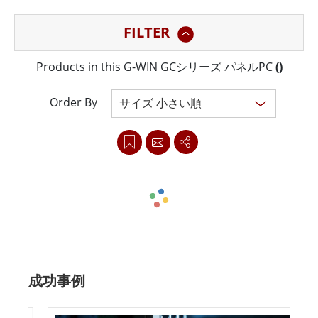
クリーンを備えた使いやすさに最適化されています。優
FILTER
れた可読性と応答性の高いタッチ エクスペリエンスを備
えた GC シリーズは、要求の厳しい環境でのアプリケー
Products in this G-WIN GCシリーズ パネルPC
(
)
ションに最適です。頑丈なパネル コンピュータはさまざ
まな構成で利用でき、いずれも前面の防水および防塵設
Order By
計が特徴で、過酷な条件でも信頼性の高い動作を保証し
ます。 IP65 定格のフロント ベゼルは水、塵、破片から
保護するため、これらのパネル コンピュータは工場、倉
庫、その他の産業環境での使用に最適です。さらに、
Winmate の GC シリーズは、落下、衝撃、振動に耐えら
Clear all
れる堅牢な設計で長持ちするように作られています。こ
れらのパネル コンピュータには、直接光学接着、アンチ
成功事例
グレア処理、広視野角などの高度な機能も装備されてお
り、視認性と可読性が重要となる屋外または過酷な環境