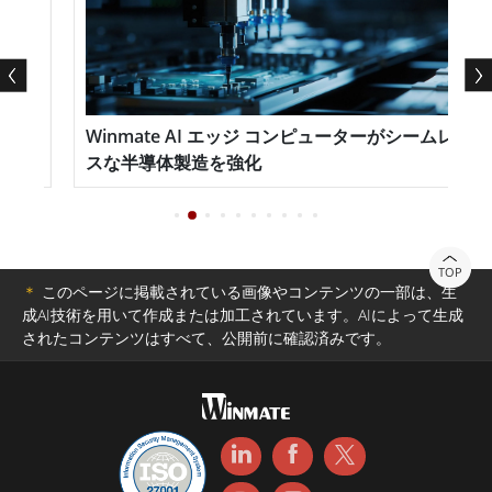
での使用に最適です。 GC シリーズは高度にカスタマイ
ズ可能で、プロセッサ、メモリ、ストレージ、オペレー
ティング システムのオプションが用意されているため、
パネル コンピュータを特定の要件に合わせて調整できま
ニタ
Winmate AI エッジ コンピューターがシームレ
す。コンパクトな設計と VESA マウント機能により取り
スな半導体製造を強化
付けが簡単になり、オプションの PCI または PCIe 拡張
スロットによりさらなる柔軟性と機能が提供されます。
Winmate では、産業用アプリケーションにおける信頼性
TOP
＊
このページに掲載されている画像やコンテンツの一部は、生
と耐久性に優れたパネル コンピューターの重要性を理解
成AI技術を用いて作成または加工されています。AIによって生成
しています。そのため、当社は、お客様の固有のニーズ
されたコンテンツはすべて、公開前に確認済みです。
を満たすよう設計された、GC シリーズを含む包括的な
ヘビーデューティーパネルコンピュータを提供していま
す。品質と顧客サービスに対する当社の取り組みによ
り、産業用コンピューティングのニーズに自信を持って