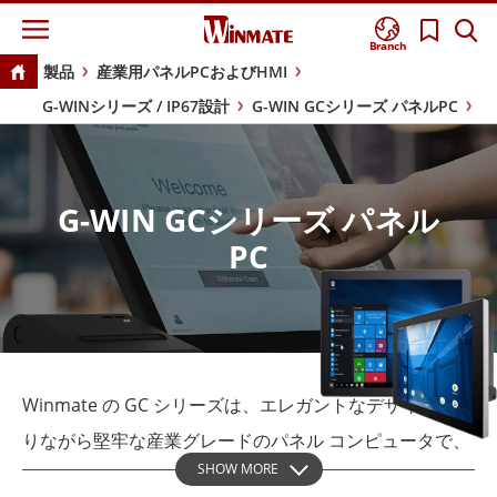
Branch
製品
産業用パネルPCおよびHMI
G-WINシリーズ / IP67設計
G-WIN GCシリーズ パネルPC
G-WIN GCシリーズ パネル
PC
Winmate の GC シリーズは、エレガントなデザインであ
りながら堅牢な産業グレードのパネル コンピュータで、
SHOW MORE
鮮やかなトゥルーフラット スクリーンと PCAP タッチ ス