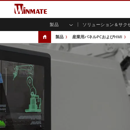
製品
ソリューション＆サク
企業モビリティコンピュータ
堅牢なロボットコントローラ
会社概要
保証
新製品情報
産業
AI対
投資
ダウ
ニュ
製品
産業用パネルPCおよびHMI
頑丈なノートパソコン
マルチタ
農業
マーケティングポータル
展示会・イベント
交通
ファ
You
CAP)
堅牢タブレットコントローラー
公共安全
コアテクノロジー
IIo
ブロ
オープ
ハンドヘルドコンピュータ
グ
シャー
Windows堅牢タブレット
パネル
Android堅牢タブレット
フロント
超堅牢タブレット
健康管理
再生
PoE
ラジオPoC
USB T
ヘビーデューティー
金属
エッジAIモビリティ
ステン
ズ
車載コンピュータ
組み
Windows 車載コンピュータ
ボックス
Android 車載コンピュータ
IoT