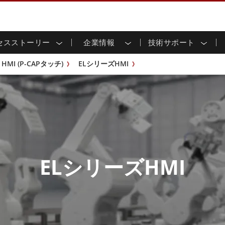
セスストーリー
企業情報
技術サポート
用ディスプレイ
応
家情報
ンロードセンター
ースレター
産業用パネルPCおよびHM
エネルギー、化学、ATEX
サステナビリティ
カスタマーサービスセン
製品仕様変更のお知らせ
HMI (P-CAPタッチ)
ELシリーズHMI
ッチ (P-
屋外ディスプレイ
HMI (P-CAPタッチ)
イル共有
tubeチャンネル
食品 & 衛生産業
バーチャル展示会
G-WINシリーズ /
産業用パネルPC (P-CAPタッチ)
T & エッジコンピューティン
グ
倉庫 & 物流
ンフレーム
IP67
産業用パネルPC (抵抗膜方式)
シ
リアマウント
ステンレスシリーズ
インフラ
マウント
ATEXグレード
G-WINシリーズ / IP67設計
IP65
ラックマウント
ATEXグレード
可能エネルギー
セルフサービスキオスク
タッチ
バータイプディス
バータイプパネルPC
プレイ
ype-C
＆鉱業
スマート充電ステーショ
エッジAIパネルPC
ELシリーズHMI
OSD Box
レスシリー
込みコンピューティング
ヘルスケアグレード
PC / 防水頑丈なPC IP65
ヘルスケア堅牢タブレット
ゲートウェイ
ヘルスケアパネルPC