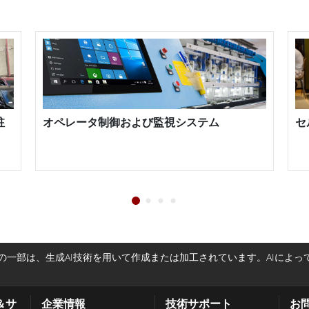
テムと簡単にやり取りできるため、エラーのリスクを
mate ELシリーズHMIパネルPCは、イーサネット、
プションも提供しており、既存の産業用システムとシ
オペレータは1台のELシリーズHMIパネルPCから、
し、制御することができます。 耐久性、使いやす
LシリーズHMIパネルPCは、サイズと解像度のバリエーシ
駐
オペレータ制御および監視システム
セ
コンパクトな5インチモニターから大型の21インチデ
ズに対応するELシリーズHMIパネルPCを用意して
パネルPCは、産業用制御およびモニタリングに理想的なソリ
計、直感的なユーザーインターフェース、幅広い接続
々な産業用アプリケーションに信頼性と効率性の高い
一部は、生成AI技術を用いて作成または加工されています。AIによ
＆サ
企業情報
技術サポート
お