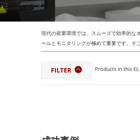
車載用タブレット
ラジオ
頑丈なロボットコントローラ
石油
エッジAIモビリティ
ATE
現代の産業環境では、スムーズで効率的な
ロボット コントローラー
ATE
ータ
ールとモニタリングが極めて重要です。そ
ATEX
（HMI）モニターの出番です。HMIモニ
し、重要なフィードバックや制御を行うための
Products in thi
FILTER
といえば、ウィンメイトが業界をリードして
ターを取り揃え、ウィンメイトは様々な産
ーションを提供しています。 Winmate E
性に優れた設計です。最も過酷な産業環境に
動、極端な温度に耐性があります。このた
で使用することができます。 Winmate 
の使いやすさです。直感的なユーザーイン