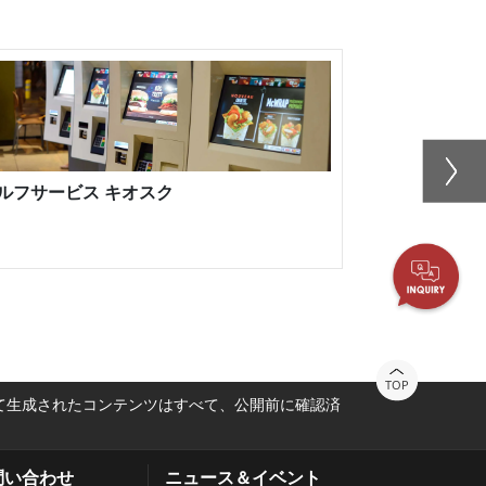
ルフサービス キオスク
MRTの駅で
ます
TOP
って生成されたコンテンツはすべて、公開前に確認済
問い合わせ
ニュース＆イベント