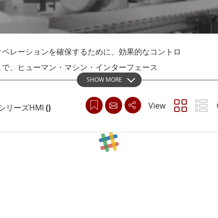
ゲートウェイ
ヘルスケアディスプレイ
More
・ガス、ATEXグレード
AI コンピュータ
Xグレード堅牢タブレット
エッジ AI モビリティ
オペレーションを確保するために、効果的なコントロ
X認定 堅牢型ハンドヘルドコンピュ
エッジ AIパネルPC
エッジ AI コンピューティング
こで、ヒューマン・マシン・インターフェース
 グレード パネル PC
SHOW MORE
タは、オペレータがリアルタイムで機械やシステムと対話
More
専用ディスプレイです。 ELシリーズHMIパネルPC
View
s ELシリーズHMI
(
)
います。産業用に特別に設計された幅広いHMIモニ
業用アプリケーションに信頼性が高く効率的なソリュ
LシリーズHMIパネルPCの主な特長の1つは、頑丈で耐久
耐えるように設計されたこれらのHMIは、衝撃、振
め、製造工場、倉庫、屋外など、さまざまな産業環境
ELシリーズHMIパネルPCのもう一つの重要な特徴は、そ
ターフェイスとタッチスクリーンで設計されたこれら