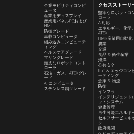
クセスストーリ
企業モビリティコンピ
ュータ
堅牢なロボットコ
産業用ディスプレイ
ローラ
産業用パネルPCおよび
AI対応
HMI
エネルギー、化学
防衛グレード
ATEX
車載コンピュータ
HMI/産業用自動化
組み込みコンピューテ
農業
ィング
交通
ヘルスケアグレード
食品 & 衛生産業
マリングレード
海洋
頑丈なロボットコント
公共安全
ローラ
IIoT & エッジコン
石油・ガス、ATEXグレ
ーティング
ード
倉庫 & 物流
AI コンピュータ
防衛
ステンレス鋼グレード
インフラ
インテリジェント
ットシステム
健康管理
再生可能エネルギ
セルフサービスキ
ク
政府機関
ヘビーデューティ