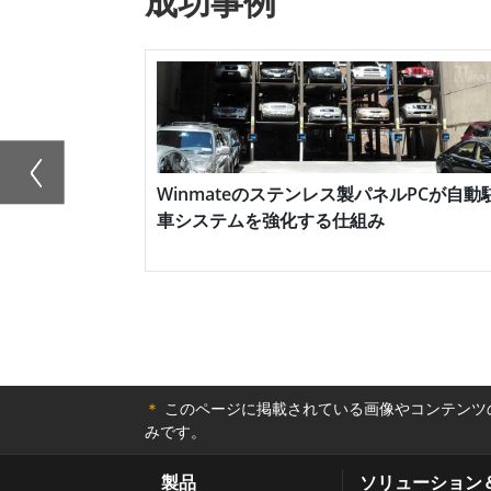
成功事例
のモニターは、オペレーターが機械やシス
低減し、効率を高めることができます。 Win
USB、シリアルポートなどの多様な接続オ
ームレスに統合することができます。つまり、
さまざまな機械やシステムに簡単にアクセス
さ、接続オプションに加え、Winmate E
Security
Winmateのステンレス製パネルPCが自動
車システムを強化する仕組み
ョンも豊富で、幅広い用途に適しています。
ィスプレイまで、ウィンメイトはあらゆるニー
います。 Winmate ELシリーズHMI
ューションです。頑丈で耐久性に優れた設
オプションにより、これらのモニターは様
ソリューションを提供します。
＊
このページに掲載されている画像やコンテンツの
みです。
製品
ソリューション