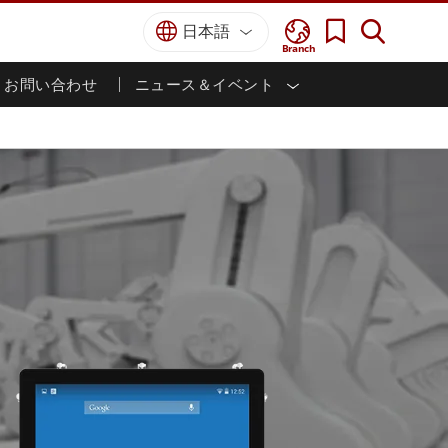
日本語
Branch
お問い合わせ
ニュース＆イベント
I
ター
防衛グレード
HMI/産業用自動化
採用情報
パートナーポータル
刊行物
防衛頑丈なノートパソコン
海洋
認証／コンプライアンス
防衛堅牢タブレット
防衛
防衛超堅牢タブレット
防衛パネルPC
インテリジェントロボットシス
テム
防衛ディスプレイ / NVIS ディスプレイ
防衛サーバー
政府機関
地上管制ステーション
ン
サクセスストーリー
マリングレード
船舶用パネルPC
船舶用ディスプレイ