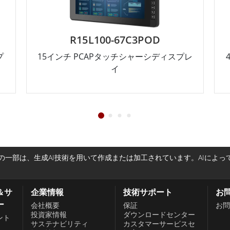
R15L100-67C3POD
プ
15インチ PCAPタッチシャーシディスプレ
イ
一部は、生成AI技術を用いて作成または加工されています。AIによ
＆サ
企業情報
技術サポート
お
ー
会社概要
保証
お問
投資家情報
ダウンロードセンター
ント
サステナビリティ
カスタマーサービスセ