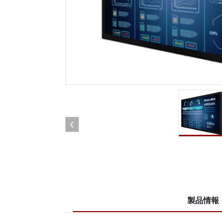
車載用タブレット
ラジオ
頑丈なロボットコントローラ
石油
エッジAIモビリティ
ATE
ロボット コントローラー
ATE
ータ
ATEX
製品情報