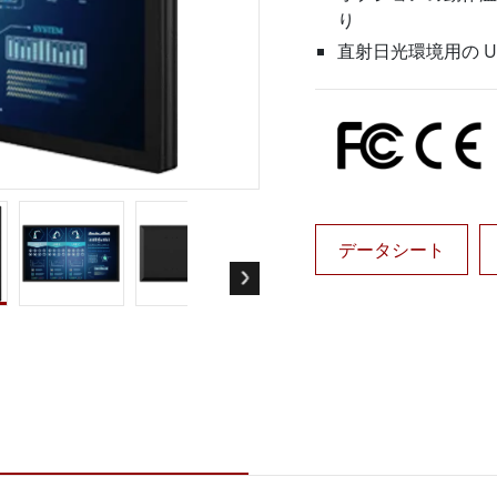
ゲートウェイ
ヘルスケアディスプレイ
り
More
直射日光環境用の 
・ガス、ATEXグレード
AI コンピュータ
Xグレード堅牢タブレット
エッジ AI モビリティ
X認定 堅牢型ハンドヘルドコンピュ
エッジ AIパネルPC
エッジ AI コンピューティング
 グレード パネル PC
More
データシート