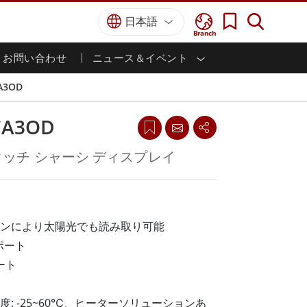
日本語
Branch
お問い合わせ
ニュース＆イベント
I
ター
防衛グレード
HMI/産業用自動化
採用情報
パートナーポータル
刊行物
A3OD
防衛頑丈なノートパソコン
海洋
認証／コンプライアンス
防衛堅牢タブレット
CA3OD
防衛
防衛超堅牢タブレット
防衛パネルPC
インテリジェントロボットシス
P タッチ シャーシ ディスプレイ
テム
防衛ディスプレイ / NVIS ディスプレイ
防衛サーバー
政府機関
地上管制ステーション
ン
サクセスストーリー
ンにより太陽光でも読み取り可能
ポート
マリングレード
ート
船舶用パネルPC
船舶用ディスプレイ
: -25~60℃、ヒーターソリューションあ