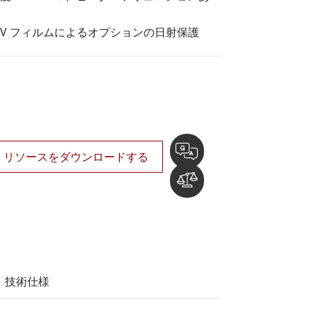
船舶用組込みコンピュータ
More
UV フィルムによるオプションの日射保護
ステンレス鋼グレード
ステンレスパネルPC
ステンレスディスプレイ
リソースをダウンロードする
技術仕様