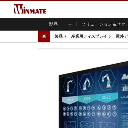
製品
ソリューション＆サク
企業モビリティコンピュータ
堅牢なロボットコントローラ
会社概要
保証
新製品情報
産業
AI対
投資
ダウ
ニュ
製品
産業用ディスプレイ
屋外デ
頑丈なノートパソコン
マルチタ
農業
マーケティングポータル
展示会・イベント
交通
ファ
You
CAP)
堅牢タブレットコントローラー
公共安全
コアテクノロジー
IIo
ブロ
オープ
ハンドヘルドコンピュータ
グ
シャー
Windows堅牢タブレット
パネル
Android堅牢タブレット
フロント
超堅牢タブレット
健康管理
再生
PoE
ラジオPoC
USB T
ヘビーデューティー
金属
エッジAIモビリティ
ステン
ズ
車載コンピュータ
組み
Windows 車載コンピュータ
ボックス
Android 車載コンピュータ
IoT