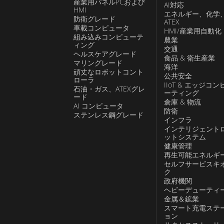
産業用パネルPCおよび
AI対応
HMI
エネルギー、化学
防衛グレード
ATEX
車載コンピュータ
HMI/産業用自動化
組み込みコンピューテ
農業
ィング
交通
ヘルスケアグレード
食品 & 衛生産業
マリングレード
海洋
頑丈なロボットコント
公共安全
ローラ
IIoT & エッジコン
石油・ガス、ATEXグレ
ーティング
ード
倉庫 & 物流
AI コンピュータ
防衛
ステンレス鋼グレード
インフラ
インテリジェント
ットシステム
健康管理
再生可能エネルギ
セルフサービスキ
ク
政府機関
ヘビーデューティ
金属＆鉱業
スマート充電ステ
ョン