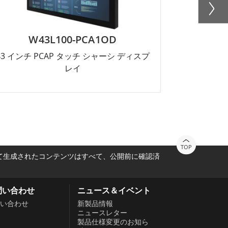
W43L100-PCA1OD
W3
43 インチ PCAP タッチ シャーシ ディスプ
32 インチ 
レイ
TOP
って生成されたコンテンツはすべて、公開前に確認済
問い合わせ
ニュース＆イベント
い合わせ
新製品情報
ニュースレター
製品仕様変更のお知ら