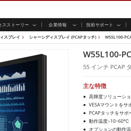
セスストーリー
企業情報
技術サポート
用ディスプレイ
応
家情報
ンロードセンター
ースレター
産業用パネルPCおよびHM
エネルギー、化学、ATEX
サステナビリティ
カスタマーサービスセン
製品仕様変更のお知らせ
ィスプレイ
シャーシディスプレイ (PCAPタッチ)
W55L100-PC
ッチ (P-
屋外ディスプレイ
HMI (P-CAPタッチ)
イル共有
tubeチャンネル
食品 & 衛生産業
バーチャル展示会
G-WINシリーズ /
産業用パネルPC (P-CAPタッチ)
W55L100-P
T & エッジコンピューティン
グ
倉庫 & 物流
ンフレーム
IP67
産業用パネルPC (抵抗膜方式)
シ
リアマウント
ステンレスシリーズ
インフラ
55 インチ PCA
マウント
ATEXグレード
G-WINシリーズ / IP67設計
IP65
ラックマウント
ATEXグレード
可能エネルギー
セルフサービスキオスク
タッチ
バータイプディス
バータイプパネルPC
主な特徴
プレイ
ype-C
＆鉱業
スマート充電ステーショ
エッジAIパネルPC
OSD Box
高輝度ソリューショ
レスシリー
VESAマウントをサ
込みコンピューティング
ヘルスケアグレード
PCAPタッチをサポ
PC / 防水頑丈なPC IP65
ヘルスケア堅牢タブレット
動作温度:-10~60℃
ゲートウェイ
ヘルスケアパネルPC
オプションの動作温度