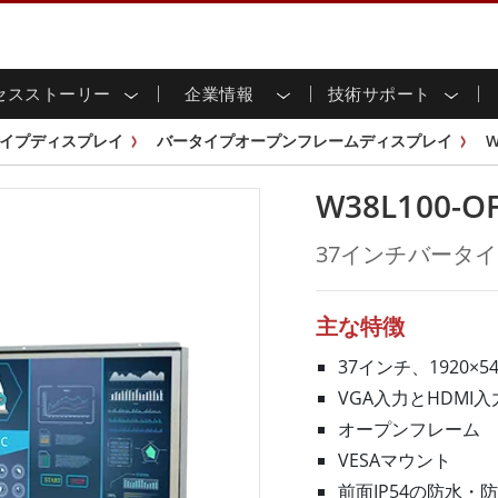
セスストーリー
企業情報
技術サポート
用ディスプレイ
応
家情報
ンロードセンター
ースレター
産業用パネルPCおよびHM
エネルギー、化学、ATEX
サステナビリティ
カスタマーサービスセン
製品仕様変更のお知らせ
イプディスプレイ
バータイプオープンフレームディスプレイ
W
ッチ (P-
屋外ディスプレイ
HMI (P-CAPタッチ)
イル共有
tubeチャンネル
食品 & 衛生産業
バーチャル展示会
G-WINシリーズ /
産業用パネルPC (P-CAPタッチ)
W38L100-O
T & エッジコンピューティン
グ
倉庫 & 物流
ンフレーム
IP67
産業用パネルPC (抵抗膜方式)
シ
リアマウント
ステンレスシリーズ
インフラ
37インチバータ
マウント
ATEXグレード
G-WINシリーズ / IP67設計
IP65
ラックマウント
ATEXグレード
可能エネルギー
セルフサービスキオスク
タッチ
バータイプディス
バータイプパネルPC
主な特徴
プレイ
ype-C
＆鉱業
スマート充電ステーショ
エッジAIパネルPC
OSD Box
37インチ、1920×54
レスシリー
VGA入力とHDMI入
込みコンピューティング
ヘルスケアグレード
オープンフレーム
PC / 防水頑丈なPC IP65
ヘルスケア堅牢タブレット
VESAマウント
ゲートウェイ
ヘルスケアパネルPC
前面IP54の防水・