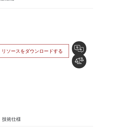
船舶用組込みコンピュータ
More
ステンレス鋼グレード
ステンレスパネルPC
ステンレスディスプレイ
リソースをダウンロードする
技術仕様