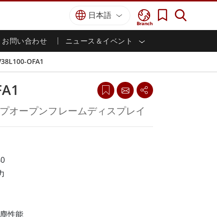
日本語
Branch
お問い合わせ
ニュース＆イベント
I
ター
防衛グレード
HMI/産業用自動化
採用情報
パートナーポータル
刊行物
38L100-OFA1
防衛頑丈なノートパソコン
海洋
認証／コンプライアンス
防衛堅牢タブレット
FA1
防衛
防衛超堅牢タブレット
防衛パネルPC
インテリジェントロボットシス
イプオープンフレームディスプレイ
テム
防衛ディスプレイ / NVIS ディスプレイ
防衛サーバー
政府機関
地上管制ステーション
ン
サクセスストーリー
0
力
マリングレード
船舶用パネルPC
船舶用ディスプレイ
防塵性能