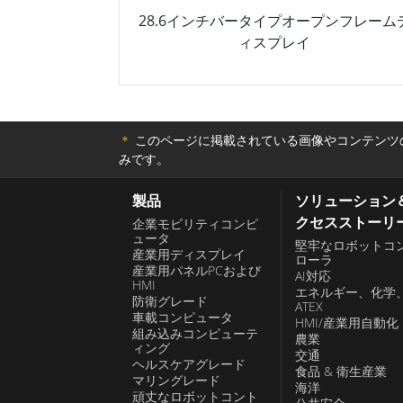
28.6インチバータイプオープンフレーム
ィスプレイ
＊
このページに掲載されている画像やコンテンツの
みです。
製品
ソリューション
クセスストーリ
企業モビリティコンピ
ュータ
堅牢なロボットコ
産業用ディスプレイ
ローラ
産業用パネルPCおよび
AI対応
HMI
エネルギー、化学
防衛グレード
ATEX
車載コンピュータ
HMI/産業用自動化
組み込みコンピューテ
農業
ィング
交通
ヘルスケアグレード
食品 & 衛生産業
マリングレード
海洋
頑丈なロボットコント