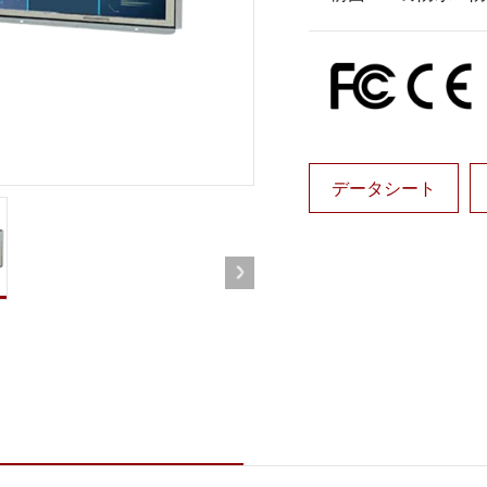
ゲートウェイ
ヘルスケアディスプレイ
More
・ガス、ATEXグレード
AI コンピュータ
Xグレード堅牢タブレット
エッジ AI モビリティ
X認定 堅牢型ハンドヘルドコンピュ
エッジ AIパネルPC
エッジ AI コンピューティング
 グレード パネル PC
More
データシート