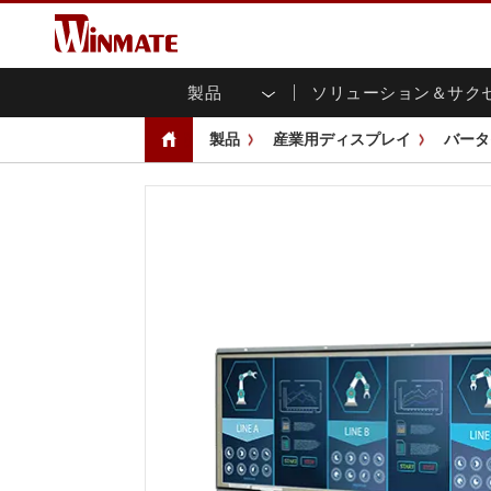
製品
ソリューション＆サク
企業モビリティコンピュータ
堅牢なロボットコントローラ
会社概要
保証
新製品情報
産業
AI対
投資
ダウ
ニュ
製品
産業用ディスプレイ
バータ
頑丈なノートパソコン
マルチタ
農業
マーケティングポータル
展示会・イベント
交通
ファ
You
CAP)
堅牢タブレットコントローラー
公共安全
コアテクノロジー
IIo
ブロ
オープ
ハンドヘルドコンピュータ
グ
シャー
Windows堅牢タブレット
パネル
Android堅牢タブレット
フロント
超堅牢タブレット
健康管理
再生
PoE
ラジオPoC
USB T
ヘビーデューティー
金属
エッジAIモビリティ
ステン
ズ
車載コンピュータ
組み
Windows 車載コンピュータ
ボックス
Android 車載コンピュータ
IoT