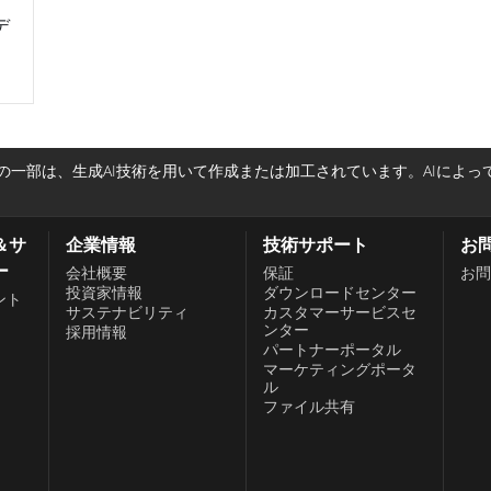
デ
一部は、生成AI技術を用いて作成または加工されています。AIによ
＆サ
企業情報
技術サポート
お
ー
会社概要
保証
お問
投資家情報
ダウンロードセンター
ント
サステナビリティ
カスタマーサービスセ
ンター
採用情報
パートナーポータル
、
マーケティングポータ
ル
ファイル共有